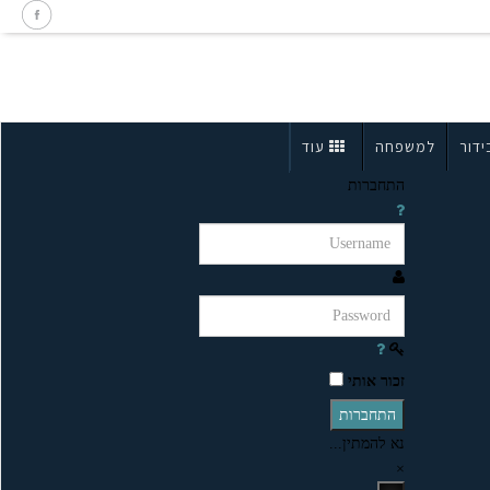
ידור
למשפחה
עוד
התחברות
זכור אותי
התחברות
נא להמתין...
×