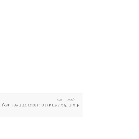
למאמר הבא
איוב קרא לשגרירת סין: תמיכתכם באסד תעלה 