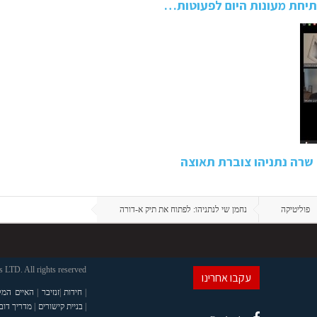
תיחת מעונות היום לפעוטות…
שרה נתניהו צוברת תאוצה
פוליטיקה
נחמן שי לנתניהו: לפתוח את תיק א-דורה
LTD. All rights reserved
עקבו אחרינו
|
חידות
|
זנזיבר
|
האיים המל
|
בניית קישורים
|
מדריך דוב