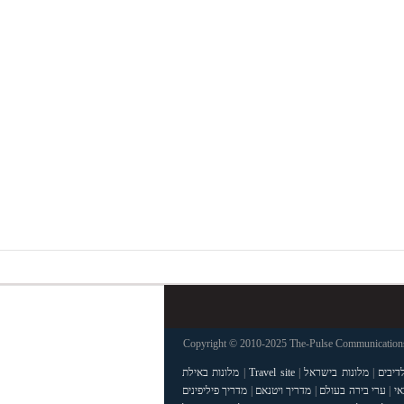
Copyright © 2010-2025 The-Pulse Communications 
דיבים
|
מלונות בישראל
|
Travel site
|
מלונות באילת
אי
|
ערי בירה בעולם
|
מדריך ויטנאם
|
מדריך פיליפינים