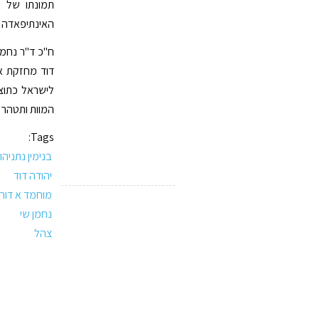
תמונתו של א-
האינתיפאדה ה
ח"כ ד"ר נחמן
דוד מחזקת א
לישראל כתוצא
המוות ותטהר א
Tags:
בנימין נתניהו
יהודה דוד
מוחמד א דור
נחמן שי
צהל