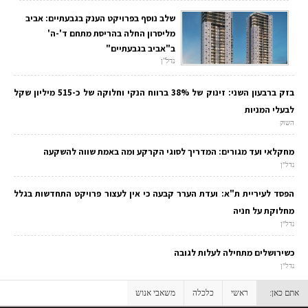
שלב נוסף בפרויקט הענק בגבעתיים: אביב
מליסרון החלה בהריסת מתחם ד'-ה'
ב"אביב בגבעתיים"
נדל"ן
בזק ברבעון השני: זינוק של 38% ברווח הנקי וחלוקה של כ-515 מיליון שקל
לבעלי המניות
השוק
מחקלאי ועד מגורים: המדריך לסוגי הקרקע ומה באמת שווה להשקעה
נדל"ן
הפסד לעיריית ת"א: ועדת הערר קבעה כי אין לעצור פרויקט התחדשות בגלל
מחלוקת על חניה
נדל"ן
כשירושלים מתחילה לעלות לגובה
נדל"ן
אתם כאן:
ראשי
כלכלה
משאבי אנוש