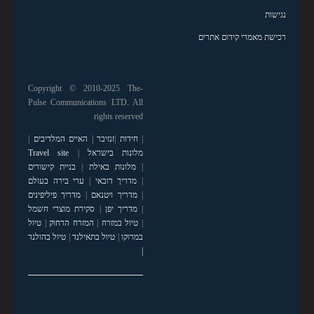
נגישות
רכישת מאמרי קידום אתרים
Copyright © 2010-2025 The-
Pulse Communications LTD. All
rights reserved
|
חידות
|
זנזיבר
|
האיים המלדיבים
|
מלונות בישראל
|
Travel site
|
מלונות באילת
|
בניית קישורים
|
מדריך דובאי
|
ערי בירה בעולם
|
מדריך ויטנאם
|
מדריך פיליפינים
|
מדריך יפן
|
סקירת מוצרי חשמל
|
טיול במזרח
|
המזרח הרחוק
|
טיול
במרוקו
|
טיול בתאילנד
|
טיול בהולנד
|