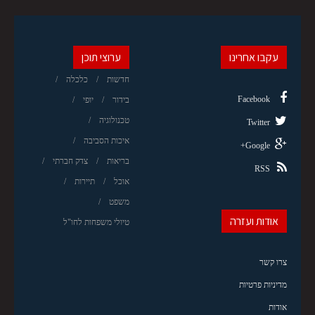
עקבו אחרינו
ערוצי תוכן
חדשות
כלכלה
Facebook
בידור
יופי
טכנולוגיה
Twitter
איכות הסביבה
Google+
בריאות
צדק חברתי
RSS
אוכל
תיירות
משפט
אודות ועזרה
טיולי משפחות לחו"ל
צרו קשר
מדיניות פרטיות
אודות