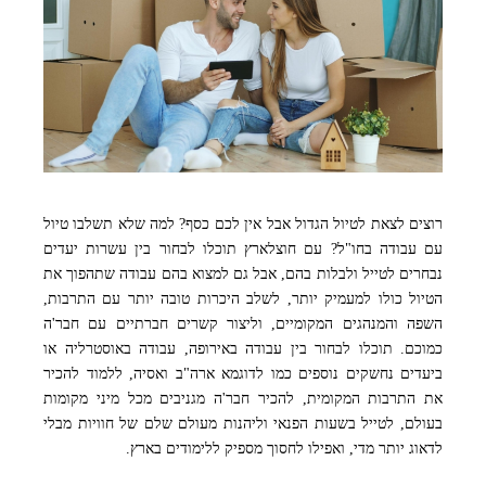
רוצים לצאת לטיול הגדול אבל אין לכם כסף? למה שלא תשלבו טיול
עם עבודה בחו"ל? עם חוצלארץ תוכלו לבחור בין עשרות יעדים
נבחרים לטייל ולבלות בהם, אבל גם למצוא בהם עבודה שתהפוך את
הטיול כולו למעמיק יותר, לשלב היכרות טובה יותר עם התרבות,
השפה והמנהגים המקומיים, וליצור קשרים חברתיים עם חבר'ה
כמוכם. תוכלו לבחור בין עבודה באירופה, עבודה באוסטרליה או
ביעדים נחשקים נוספים כמו לדוגמא ארה"ב ואסיה, ללמוד להכיר
את התרבות המקומית, להכיר חבר'ה מגניבים מכל מיני מקומות
בעולם, לטייל בשעות הפנאי וליהנות מעולם שלם של חוויות מבלי
לדאוג יותר מדי, ואפילו לחסוך מספיק ללימודים בארץ.