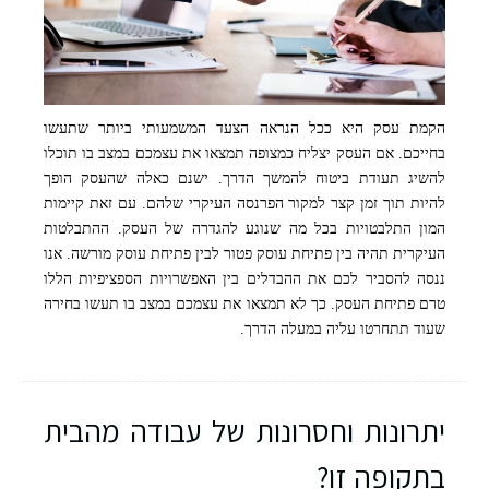
הקמת עסק היא ככל הנראה הצעד המשמעותי ביותר שתעשו
קרדיט תמונה: freepik
בחייכם. אם העסק יצליח כמצופה תמצאו את עצמכם במצב בו תוכלו
להשיג תעודת ביטוח להמשך הדרך. ישנם כאלה שהעסק הופך
להיות תוך זמן קצר למקור הפרנסה העיקרי שלהם. עם זאת קיימות
המון התלבטויות בכל מה שנוגע להגדרה של העסק. ההתבלטות
העיקרית תהיה בין פתיחת עוסק פטור לבין פתיחת עוסק מורשה. אנו
ננסה להסביר לכם את ההבדלים בין האפשרויות הספציפיות הללו
טרם פתיחת העסק. כך לא תמצאו את עצמכם במצב בו תעשו בחירה
שעוד תתחרטו עליה במעלה הדרך.
יתרונות וחסרונות של עבודה מהבית
בתקופה זו?