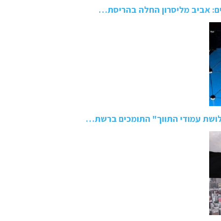
ם: אביב מליסרון החלה בהריסת…
ושת עמודי התווך" התומכים ברשת…