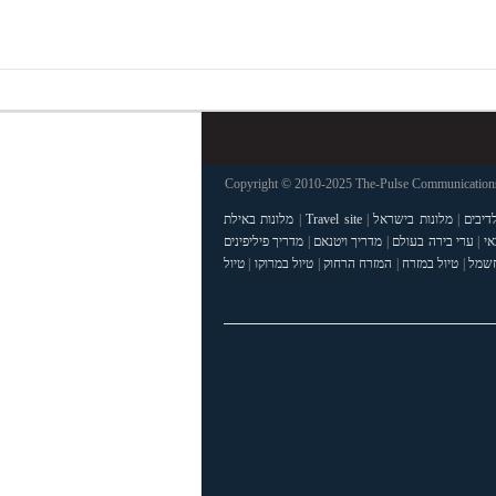
Copyright © 2010-2025 The-Pulse Communications 
דיבים
|
מלונות בישראל
|
Travel site
|
מלונות באילת
אי
|
ערי בירה בעולם
|
מדריך ויטנאם
|
מדריך פיליפינים
חשמל
|
טיול במזרח
|
המזרח הרחוק
|
טיול במרוקו
|
טיול