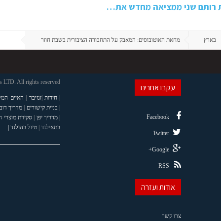
ת רותם שני ממציאה מחדש את…
בארץ
מחאת האוטובוסים: המאבק על התחבורה הציבורית בשבת חוזר
LTD. All rights reserved
עקבו אחרינו
|
חידות
|
זנזיבר
|
האיים המל
|
בניית קישורים
|
מדריך דוב
Facebook
|
מדריך יפן
|
סקירת מוצרי 
בתאילנד
|
טיול בהולנד |
Twitter
Google+
RSS
אודות ועזרה
צרו קשר