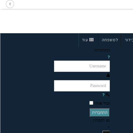
ידור
למשפחה
עוד
התחברות
זכור אותי
התחברות
נא להמתין...
×