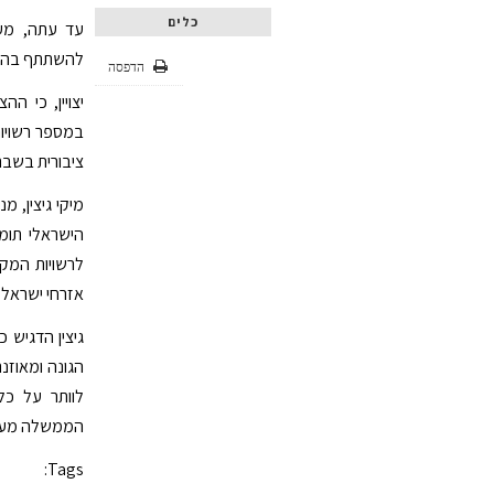
כלים
עד עתה, מעל
להשתתף בה נצ
הדפסה
יצויין, כי 
במספר רשויו
ציבורית בשבת
מיקי גיצין, מ
הישראלי תומך
לרשויות המק
אזרחי ישראל 
גיצין הדגיש 
הגונה ומאוזנ
לוותר על כל
הממשלה מעלה 
Tags: