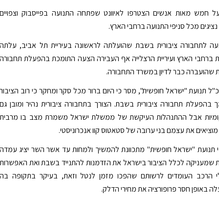
 חמש מאות אנשים הצטרפו לאיוונט שפתחה התנועה בפייסבוק וצפויים
יגים מכל סניפי התנועה ברחבי הארץ.
ההצעה לתחבורה ציבורית בשבת שהועלתה לראשונה בעיריית תל אביב, עלתה
ת ברחבי הארץ ועיריית הרצלייה אף העבירה הצעה התומכת בהפעלת תחבורה
 שהועברה כבר לדיון במשרד התחבורה.
נכ"ל תנועת "ישראל חופשית", מסר כי היום ברור מכל סקר ומחקר כי רוב הציבור
 בהפעלת תחבורה ציבורית בשבת. הצורך בתחבורה ציבורית נהיר ומובן גם
ומיות אבל ההתנהלות העיקשת של ממשלת ישראל משמרת מצב בו מרבית
מוציאים את עצמם בני ערובה של סטאטוס קוו אנכרוניסטי.
כי תנועת "ישראל חופשית" מתכוונת להמשיך ולמחות עד אשר השר יציג עמדה
ת שמעניקה לכלל הציבור בישראל את הזדמנות להתנייד בשבת ואת האפשרות
י הרכב העומדים לרשותם שהפכו מזמן לנטל וזאת, בעיקר בתקופה בה
באופן חסר פרופורציה את מחירי הדלק.