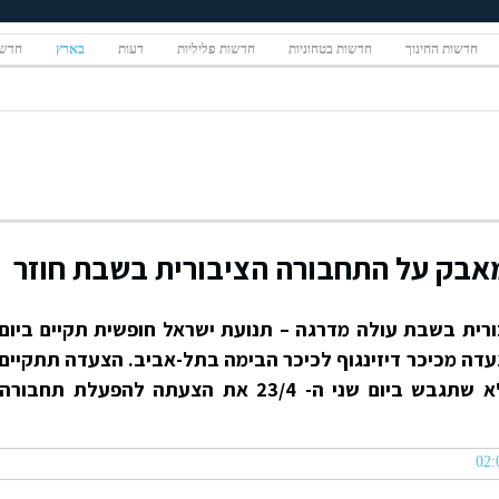
חדשות החינוך
חדשות בטחוניות
חדשות פליליות
דעות
בארץ
חדשו
אבק על התחבורה הציבורית בשבת חוזר
ורית בשבת עולה מדרגה – תנועת ישראל חופשית תקיים ביום
י ה-20 באפריל בשעה 11:30 צעדה מכיכר דיזינגוף לכיכר הבימה בתל-אביב. הצעדה תתקיים
לקראת הדיון בהנהלת עיריית ת"א שתגבש ביום שני ה- 23/4 את הצעתה להפעלת תחבורה