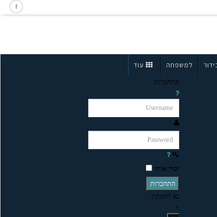
ידור
למשפחה
עוד
התחברות
זכור אותי
התחברות
נא להמתין...
×