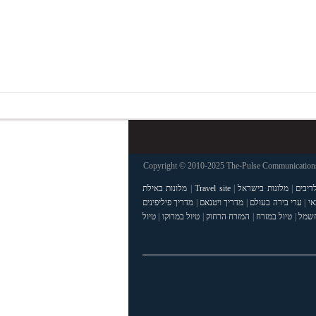
Copyright © 2010-2025 The-Pulse Communications 
דיבים
|
מלונות בישראל
|
Travel site
|
מלונות באילת
אי
|
ערי בירה בעולם
|
מדריך ויטנאם
|
מדריך פיליפינים
חשמל
|
טיול במזרח
|
המזרח הרחוק
|
טיול במרוקו
|
טיול