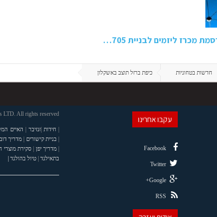
 מכרז ליזמים לבניית 705…
חדשות בטחוניות
כיפת ברזל תוצב באשקלון
LTD. All rights reserved
עקבו אחרינו
|
חידות
|
זנזיבר
|
האיים המל
|
בניית קישורים
|
מדריך דוב
Facebook
|
מדריך יפן
|
סקירת מוצרי 
בתאילנד
|
טיול בהולנד |
Twitter
Google+
RSS