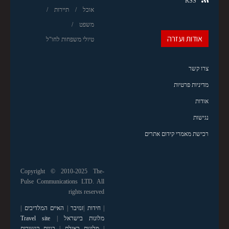
RSS
אוכל
תיירות
משפט
אודות ועזרה
טיולי משפחות לחו"ל
צרו קשר
מדיניות פרטיות
אודות
נגישות
רכישת מאמרי קידום אתרים
Copyright © 2010-2025 The-
Pulse Communications LTD. All
rights reserved
|
חידות
|
זנזיבר
|
האיים המלדיבים
|
מלונות בישראל
|
Travel site
|
מלונות באילת
|
בניית קישורים