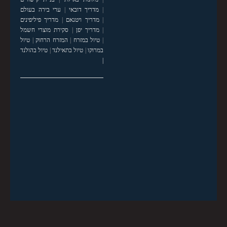
|
מדריך דובאי
|
ערי בירה בעולם
|
מדריך ויטנאם
|
מדריך פיליפינים
|
מדריך יפן
|
סקירת מוצרי חשמל
|
טיול במזרח
|
המזרח הרחוק
|
טיול
במרוקו
|
טיול בתאילנד
|
טיול בהולנד
|