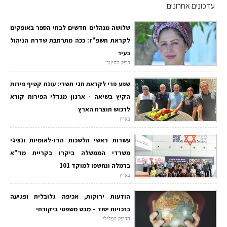
עדכונים אחרונים
שלושה מנהלים חדשים לבתי הספר באופקים
לקראת תשפ"ז: ככה מתרחבת שדרת הניהול
בעיר
דופק החינוך
שפע פרי לקראת חגי תשרי: עונת קטיף פירות
הקיץ בשיאה - ארגון מגדלי הפירות קורא
לרכוש תוצרת הארץ
בארץ
עשרות ראשי הלשכות הדו-לאומיות ונציגי
משרדי הממשלה ביקרו בקריית מד"א
ברמלה ונחשפו למוקד 101
בארץ
הודעות ירוקות, אכיפה גלובלית ופגיעה
בזכויות יסוד – מבט משפטי ביקורתי
הדופק הפלילי