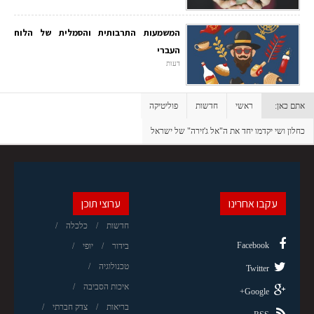
המשמעות התרבותית והסמלית של הלוח
העברי
דעות
אתם כאן:
ראשי
חדשות
פוליטיקה
כחלון ושי יקדמו יחד את ה"אל ג'זירה" של ישראל
עקבו אחרינו
ערוצי תוכן
חדשות
כלכלה
Facebook
בידור
יופי
טכנולוגיה
Twitter
איכות הסביבה
Google+
בריאות
צדק חברתי