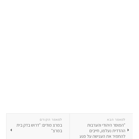
למאמר הבא
למאמר הקודם
"המוסר היהודי והערבות
במרצ מודים: "דרוש בדק בית
ההדדית נעלמו, חייבים
במרצ"
להחמיר את הענישה על פגע