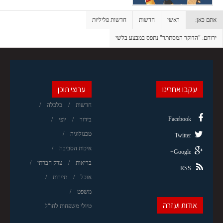
אתם כאן:
ראשי
חדשות
חדשות פליליות
ירוחם: "הדוקר המסתתר" נתפס במבצע בלשי
עקבו אחרינו
ערוצי תוכן
חדשות
כלכלה
Facebook
בידור
יופי
טכנולוגיה
Twitter
איכות הסביבה
Google+
בריאות
צדק חברתי
RSS
אוכל
תיירות
משפט
אודות ועזרה
טיולי משפחות לחו"ל