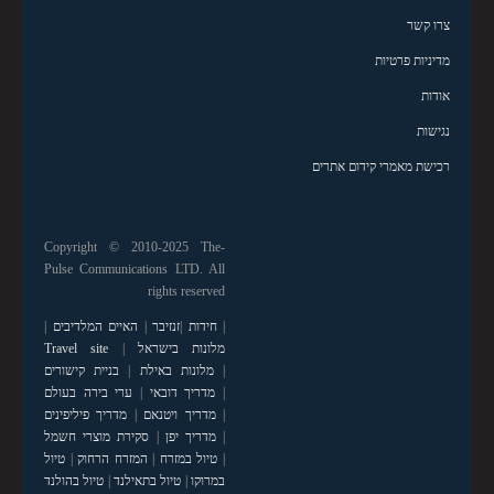
צרו קשר
מדיניות פרטיות
אודות
נגישות
רכישת מאמרי קידום אתרים
Copyright © 2010-2025 The-
Pulse Communications LTD. All
rights reserved
|
חידות
|
זנזיבר
|
האיים המלדיבים
|
מלונות בישראל
|
Travel site
|
מלונות באילת
|
בניית קישורים
|
מדריך דובאי
|
ערי בירה בעולם
|
מדריך ויטנאם
|
מדריך פיליפינים
|
מדריך יפן
|
סקירת מוצרי חשמל
|
טיול במזרח
|
המזרח הרחוק
|
טיול
במרוקו
|
טיול בתאילנד
|
טיול בהולנד