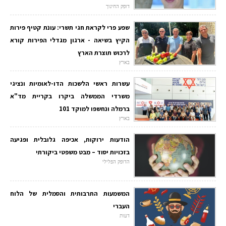
דופק החינוך
שפע פרי לקראת חגי תשרי: עונת קטיף פירות
הקיץ בשיאה - ארגון מגדלי הפירות קורא
לרכוש תוצרת הארץ
בארץ
עשרות ראשי הלשכות הדו-לאומיות ונציגי
משרדי הממשלה ביקרו בקריית מד"א
ברמלה ונחשפו למוקד 101
בארץ
הודעות ירוקות, אכיפה גלובלית ופגיעה
בזכויות יסוד – מבט משפטי ביקורתי
הדופק הפלילי
המשמעות התרבותית והסמלית של הלוח
העברי
דעות