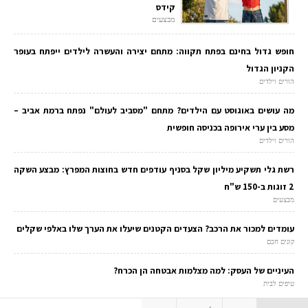
קידס
מבצעים
חופש גדול בחינם בפתח תקווה: מתחם יצירה והעשרה לילדים ייפתח בעופר
הקניון הגדול
הורים וילדים
מה עושים באוגוסט עם הילדים? מתחם "מסביב לעולם" נפתח ברמת אביב –
מסע בין ערי אירופה בכניסה חופשית
הורים וילדים
רשת גלי תשקיע מיליון שקל בסניף עודפים חדש בחוצות המפרץ: מבצע השקה
2 זוגות ב-150 ש"ח
מבצעים
עומדים למכור את הרכב? הצעדים הקטנים שיעלו את הערך שלו באלפי שקלים
קונים חכם
העיניים של העסק: למה מצלמות אבטחה הן הכרח?
טיפים לבית