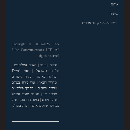
אודות
נגישות
רכישת מאמרי קידום אתרים
Copyright © 2010-2025 The-
Pulse Communications LTD. All
rights reserved
|
חידות
|
זנזיבר
|
האיים המלדיבים
|
מלונות בישראל
|
Travel site
|
מלונות באילת
|
בניית קישורים
|
מדריך דובאי
|
ערי בירה בעולם
|
מדריך ויטנאם
|
מדריך פיליפינים
|
מדריך יפן
|
סקירת מוצרי חשמל
|
טיול במזרח
|
המזרח הרחוק
|
טיול
במרוקו
|
טיול בתאילנד
|
טיול בהולנד
|