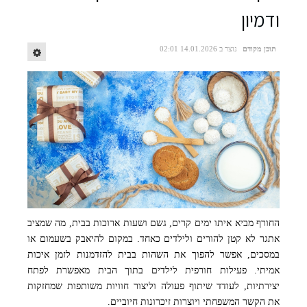
ודמיון
תוכן מקודם
נוצר ב 14.01.2026 02:01
החורף מביא איתו ימים קרים, גשם ושעות ארוכות בבית, מה שמציב
קרדיט לתמונה FREEPIK
אתגר לא קטן להורים ולילדים כאחד. במקום להיאבק בשעמום או
במסכים, אפשר להפוך את השהות בבית להזדמנות לזמן איכות
אמיתי. פעילות חורפית לילדים בתוך הבית מאפשרת לפתח
יצירתיות, לעודד שיתוף פעולה וליצור חוויות משותפות שמחזקות
את הקשר המשפחתי ויוצרות זיכרונות חיוביים.