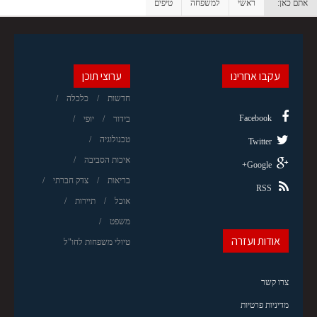
אתם כאן:
ראשי
למשפחה
טיפים
עקבו אחרינו
ערוצי תוכן
חדשות
כלכלה
Facebook
בידור
יופי
טכנולוגיה
Twitter
איכות הסביבה
Google+
בריאות
צדק חברתי
RSS
אוכל
תיירות
משפט
אודות ועזרה
טיולי משפחות לחו"ל
צרו קשר
מדיניות פרטיות