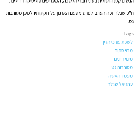
הנשים קטנה ושולית בעיני חברי הלשכה, המעדיפים פוליטיקה ו"דילים".
ח"כ שנלר זכה הערב לפרס מטעם הארגון על חקיקותיו למען מסורבות
גט.
Tags:
לשכת עורכי הדין
מבוי סתום
מינוי דיינים
מסורבות גט
מעמד האשה
עתניאל שנלר