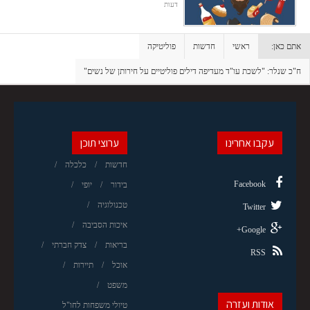
דעות
אתם כאן:
ראשי
חדשות
פוליטיקה
ח"כ שנלר: "לשכת עו"ד מעדיפה דילים פוליטיים על חירותן של נשים"
עקבו אחרינו
ערוצי תוכן
חדשות
כלכלה
Facebook
בידור
יופי
טכנולוגיה
Twitter
איכות הסביבה
Google+
בריאות
צדק חברתי
RSS
אוכל
תיירות
משפט
אודות ועזרה
טיולי משפחות לחו"ל