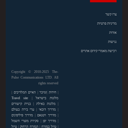
צרו קשר
מדיניות פרטיות
אודות
נגישות
רכישת מאמרי קידום אתרים
Copyright © 2010-2025 The-
Pulse Communications LTD. All
rights reserved
|
חידות
|
זנזיבר
|
האיים המלדיבים
|
מלונות בישראל
|
Travel site
|
מלונות באילת
|
בניית קישורים
|
מדריך דובאי
|
ערי בירה בעולם
|
מדריך ויטנאם
|
מדריך פיליפינים
|
מדריך יפן
|
סקירת מוצרי חשמל
|
טיול במזרח
|
המזרח הרחוק
|
טיול