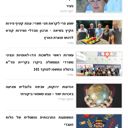
בעיר
דופק החינוך
שפע פרי לקראת חגי תשרי: עונת קטיף פירות
הקיץ בשיאה - ארגון מגדלי הפירות קורא
לרכוש תוצרת הארץ
בארץ
עשרות ראשי הלשכות הדו-לאומיות ונציגי
משרדי הממשלה ביקרו בקריית מד"א
ברמלה ונחשפו למוקד 101
בארץ
הודעות ירוקות, אכיפה גלובלית ופגיעה
בזכויות יסוד – מבט משפטי ביקורתי
הדופק הפלילי
המשמעות התרבותית והסמלית של הלוח
העברי