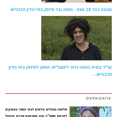
עגונה כבר 28 שנה - מוחה נגד חיזוק בתי הדין הרבניים
עו"ד בתיה כהנא-דרור ליועמ"ש: החוק לחיזוק בתי הדין
הרבניים…
עדכונים אחרונים
שלושה מנהלים חדשים לבתי הספר באופקים
לקראת תשפ"ז: ככה מתרחבת שדרת הניהול