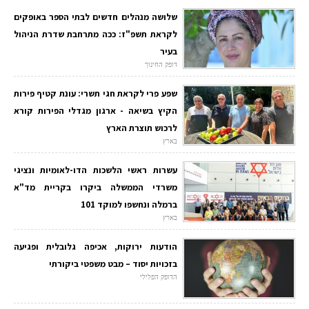
שלושה מנהלים חדשים לבתי הספר באופקים
לקראת תשפ"ז: ככה מתרחבת שדרת הניהול
בעיר
דופק החינוך
שפע פרי לקראת חגי תשרי: עונת קטיף פירות
הקיץ בשיאה - ארגון מגדלי הפירות קורא
לרכוש תוצרת הארץ
בארץ
עשרות ראשי הלשכות הדו-לאומיות ונציגי
משרדי הממשלה ביקרו בקריית מד"א
ברמלה ונחשפו למוקד 101
בארץ
הודעות ירוקות, אכיפה גלובלית ופגיעה
בזכויות יסוד – מבט משפטי ביקורתי
הדופק הפלילי