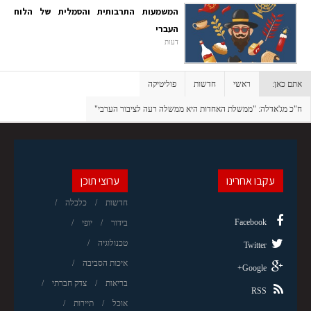
המשמעות התרבותית והסמלית של הלוח
העברי
דעות
אתם כאן:
ראשי
חדשות
פוליטיקה
ח"כ מג'אדלה: "ממשלת האחדות היא ממשלה רעה לציבור הערבי"
עקבו אחרינו
ערוצי תוכן
חדשות
כלכלה
Facebook
בידור
יופי
טכנולוגיה
Twitter
איכות הסביבה
Google+
בריאות
צדק חברתי
RSS
אוכל
תיירות