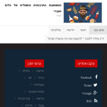
המשמעות התרבותית והסמלית של הלוח
העברי
דעות
אתם כאן:
ראשי
חדשות
פוליטיקה
ח"כ אלדד ללבנת: " להשעות את קיני מוועדת הפרס"
עקבו אחרינו
ערוצי תוכן
חדשות
כלכלה
Facebook
בידור
יופי
טכנולוגיה
Twitter
איכות הסביבה
Google+
בריאות
צדק חברתי
RSS
אוכל
תיירות