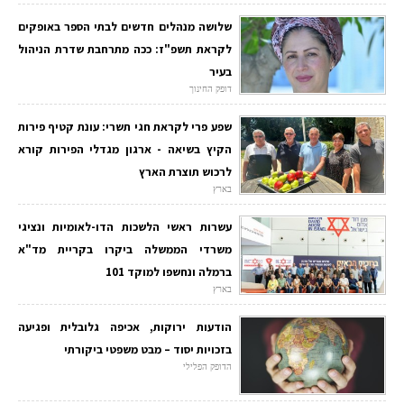
שלושה מנהלים חדשים לבתי הספר באופקים
לקראת תשפ"ז: ככה מתרחבת שדרת הניהול
בעיר
דופק החינוך
שפע פרי לקראת חגי תשרי: עונת קטיף פירות
הקיץ בשיאה - ארגון מגדלי הפירות קורא
לרכוש תוצרת הארץ
בארץ
עשרות ראשי הלשכות הדו-לאומיות ונציגי
משרדי הממשלה ביקרו בקריית מד"א
ברמלה ונחשפו למוקד 101
בארץ
הודעות ירוקות, אכיפה גלובלית ופגיעה
בזכויות יסוד – מבט משפטי ביקורתי
הדופק הפלילי