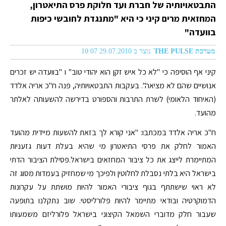
התבטאויותיה של חברת ועד חלוקת פרס התיאטרון,
המחזאית מרים קיני כי היא "מתנגדת לחובשי כיפות
בוועדה"
מערכת THE PULSE
נוצר ב 29.07.2010 10:07
קיני אף הוסיפה כי "לא כל איש זקן הוא יהודי טוב" ו "בוועדה יש זכרים
אנושיים שהם לא מציאה". בעקבות התבטאויותיה, פנה ח"כ אריה אלדד
(האיחוד הלאומי) לשרת התרבות והספורט בדירשה להשעותה לאלתר
מהועד.
ח"כ אריה אלדד במכתבו: "אני קורא לך בזאת להשעות מיידית מהועד
האמור לחלק את פרסי התיאטרון מי שהיא בעלת דעות גזעניות
המתיימרת לייצג את כל ציבור המחזאים בישראל.פסילת הציבור הדתי
בישראל היא בלתי נסבלת לחלוטין ולפיכך מי שמחזיק בעמדות מסוג זה
לא ראוי שישתתף בגוף ציבורי האמור להיות מושתת על עקרונות
הדמוקרטיה ובודאי מתיימר להיות פלורליסטי. שוב נתקלנו בתופעה
שעבור חלק מדוברי השמאל הקיצוני בישראל פלורליזם משמעותו