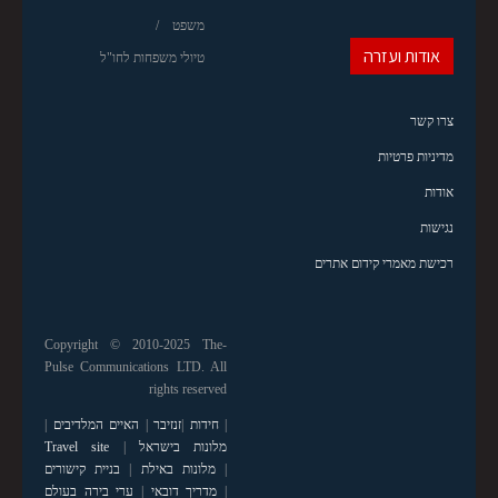
משפט
אודות ועזרה
טיולי משפחות לחו"ל
צרו קשר
מדיניות פרטיות
אודות
נגישות
רכישת מאמרי קידום אתרים
Copyright © 2010-2025 The-
Pulse Communications LTD. All
rights reserved
|
חידות
|
זנזיבר
|
האיים המלדיבים
|
מלונות בישראל
|
Travel site
|
מלונות באילת
|
בניית קישורים
|
מדריך דובאי
|
ערי בירה בעולם