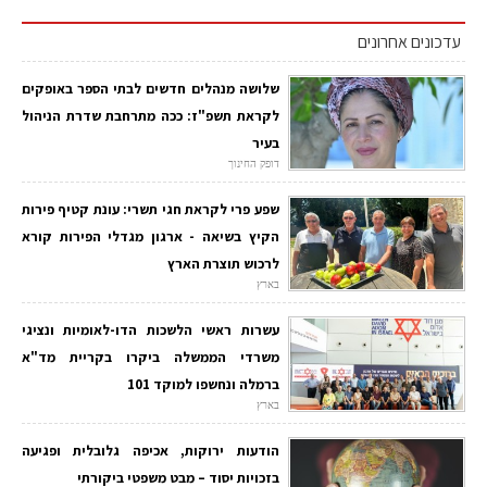
עדכונים אחרונים
שלושה מנהלים חדשים לבתי הספר באופקים
לקראת תשפ"ז: ככה מתרחבת שדרת הניהול
בעיר
דופק החינוך
שפע פרי לקראת חגי תשרי: עונת קטיף פירות
הקיץ בשיאה - ארגון מגדלי הפירות קורא
לרכוש תוצרת הארץ
בארץ
עשרות ראשי הלשכות הדו-לאומיות ונציגי
משרדי הממשלה ביקרו בקריית מד"א
ברמלה ונחשפו למוקד 101
בארץ
הודעות ירוקות, אכיפה גלובלית ופגיעה
בזכויות יסוד – מבט משפטי ביקורתי