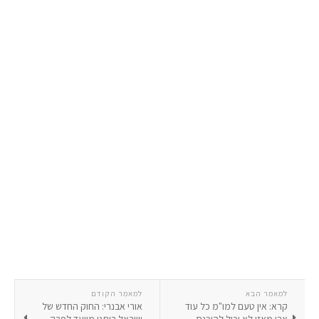
למאמר הבא
למאמר הקודם
קרא: אין טעם למו"מ כל עוד
אורי אבנרי: החוק החדש של