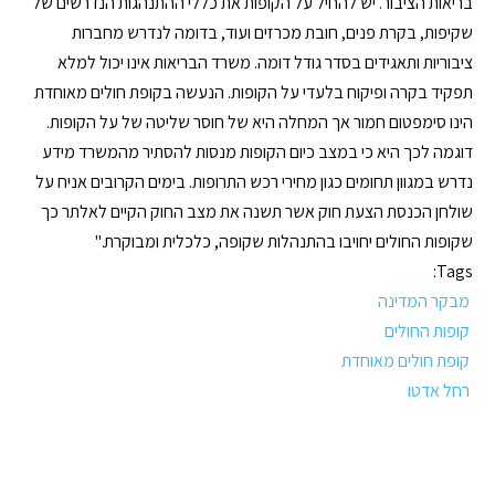
בריאות הציבור. יש להחיל על הקופות את כללי ההתנהגות הנדרשים של
שקיפות, בקרת פנים, חובת מכרזים ועוד, בדומה לנדרש מחברות
ציבוריות ותאגידים בסדר גודל דומה. משרד הבריאות אינו יכול למלא
תפקיד בקרה ופיקוח בלעדי על הקופות. הנעשה בקופת חולים מאוחדת
הינו סימפטום חמור אך המחלה היא של חוסר שליטה של על הקופות.
דוגמה לכך היא כי במצב כיום הקופות מנסות להסתיר מהמשרד מידע
נדרש במגוון תחומים כגון מחירי רכש התרופות. בימים הקרובים אניח על
שולחן הכנסת הצעת חוק אשר תשנה את מצב החוק הקיים לאלתר כך
שקופות החולים יחויבו בהתנהלות שקופה, כלכלית ומבוקרת."
Tags:
מבקר המדינה
קופות החולים
קופת חולים מאוחדת
רחל אדטו