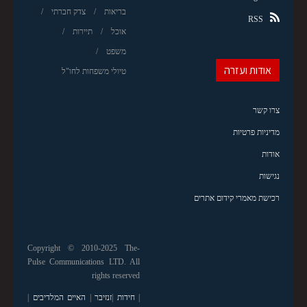
בריאות
צדק חברתי
RSS
אוכל
תיירות
משפט
אודות ועזרה
טיולי משפחות לחו"ל
צרו קשר
מדיניות פרטיות
אודות
נגישות
רכישת מאמרי קידום אתרים
Copyright © 2010-2025 The-
Pulse Communications LTD. All
rights reserved
|
חידות
|
זנזיבר
|
האיים המלדיבים
|