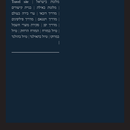
מלונות בישראל
|
Travel site
|
מלונות באילת
|
בניית קישורים
|
מדריך דובאי
|
ערי בירה בעולם
|
מדריך ויטנאם
|
מדריך פיליפינים
|
מדריך יפן
|
סקירת מוצרי חשמל
|
טיול במזרח
|
המזרח הרחוק
|
טיול
במרוקו
|
טיול בתאילנד
|
טיול בהולנד
|