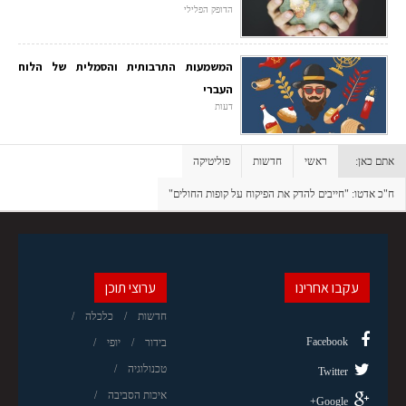
הדופק הפלילי
המשמעות התרבותית והסמלית של הלוח
העברי
דעות
אתם כאן:
ראשי
חדשות
פוליטיקה
ח"כ אדטו: "חייבים להדק את הפיקוח על קופות החולים"
עקבו אחרינו
ערוצי תוכן
חדשות
כלכלה
Facebook
בידור
יופי
טכנולוגיה
Twitter
איכות הסביבה
Google+