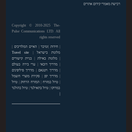
רכישת מאמרי קידום אתרים
Copyright © 2010-2025 The-
Pulse Communications LTD. All
rights reserved
|
חידות
|
זנזיבר
|
האיים המלדיבים
|
מלונות בישראל
|
Travel site
|
מלונות באילת
|
בניית קישורים
|
מדריך דובאי
|
ערי בירה בעולם
|
מדריך ויטנאם
|
מדריך פיליפינים
|
מדריך יפן
|
סקירת מוצרי חשמל
|
טיול במזרח
|
המזרח הרחוק
|
טיול
במרוקו
|
טיול בתאילנד
|
טיול בהולנד
|