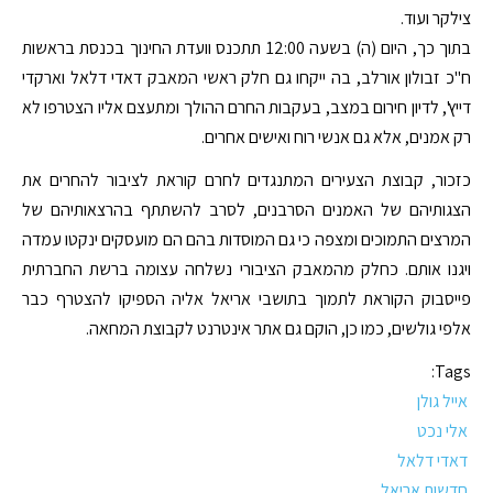
צילקר ועוד.
בתוך כך, היום (ה) בשעה 12:00 תתכנס וועדת החינוך בכנסת בראשות
ח"כ זבולון אורלב, בה ייקחו גם חלק ראשי המאבק דאדי דלאל וארקדי
דייץ', לדיון חירום במצב, בעקבות החרם ההולך ומתעצם אליו הצטרפו לא
רק אמנים, אלא גם אנשי רוח ואישים אחרים.
כזכור, קבוצת הצעירים המתנגדים לחרם קוראת לציבור להחרים את
הצגותיהם של האמנים הסרבנים, לסרב להשתתף בהרצאותיהם של
המרצים התמוכים ומצפה כי גם המוסדות בהם הם מועסקים ינקטו עמדה
ויגנו אותם. כחלק מהמאבק הציבורי נשלחה עצומה ברשת החברתית
פייסבוק הקוראת לתמוך בתושבי אריאל אליה הספיקו להצטרף כבר
אלפי גולשים, כמו כן, הוקם גם אתר אינטרנט לקבוצת המחאה.
Tags:
אייל גולן
אלי נכט
דאדי דלאל
חדשות אריאל