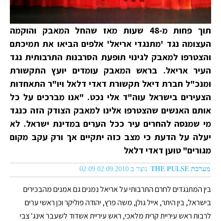
תוך פחות מ-48 שעות מאז שהחל המאבק והוקמה
העצומה נגד 'מתנגדי אריאל' אלפים הביאו את תמיכתם
והצטרפו למאבק לגינוי תופעת הסרבנות התרבותית נגד
העיר אריאל. בראש המאבק עומדים יועץ התקשורת
ומנכ"ל חברת דיאל תקשורת דאדי דלאל ויו"ר התאחדות
הצעירים בישראל עוה"ד אלי נכט. "אנו מברכים על כל
אותם האנשים שהצטרפו אלינו למאבק הצודק הזה כנגד
מי שמנסה להחרים עיר ככל הערים במדינת ישראל. לא
יעלה על הדעת כי מצב כזה יתקיים אך ורק עקב מקום
מגורים" טוען דאדי דלאל
מערכת THE PULSE
נוצר ב 02.09.2010 02:09
בין המתנגדים לחרם התרבותי על אריאל נמנים גם אמנים מהבכירים
בישראל, בין היתר, אייל גולן, משה פרץ, יהודה פוליקר וכן ראשי ערים
לרבות ראש עיריית קרית מלאכי, ראש עיריית אשדוד לשעבר אינג' צבי