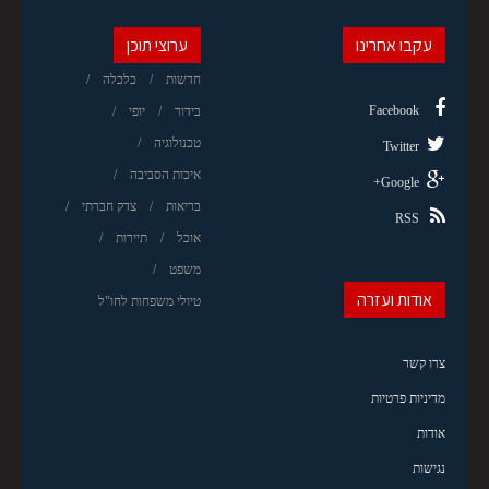
עקבו אחרינו
ערוצי תוכן
חדשות
כלכלה
Facebook
בידור
יופי
טכנולוגיה
Twitter
איכות הסביבה
Google+
בריאות
צדק חברתי
RSS
אוכל
תיירות
משפט
אודות ועזרה
טיולי משפחות לחו"ל
צרו קשר
מדיניות פרטיות
אודות
נגישות