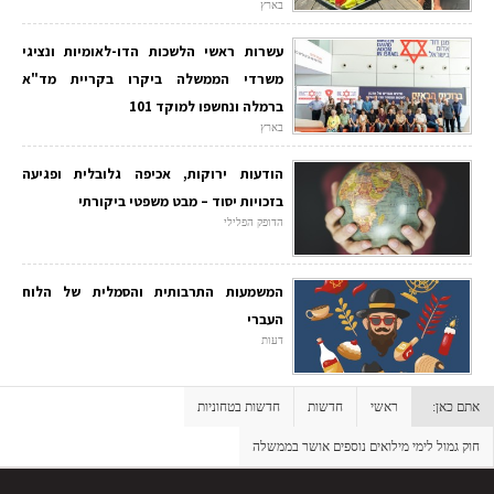
בארץ
עשרות ראשי הלשכות הדו-לאומיות ונציגי
משרדי הממשלה ביקרו בקריית מד"א
ברמלה ונחשפו למוקד 101
בארץ
הודעות ירוקות, אכיפה גלובלית ופגיעה
בזכויות יסוד – מבט משפטי ביקורתי
הדופק הפלילי
המשמעות התרבותית והסמלית של הלוח
העברי
דעות
אתם כאן:
ראשי
חדשות
חדשות בטחוניות
חוק גמול לימי מילואים נוספים אושר בממשלה