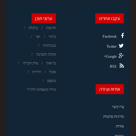
עקבו אחרינו
ערוצי תוכן
חדשות
כלכלה
Facebook
בידור
יופי
טכנולוגיה
Twitter
איכות הסביבה
Google+
בריאות
צדק חברתי
RSS
אוכל
תיירות
משפט
אודות ועזרה
טיולי משפחות לחו"ל
צרו קשר
מדיניות פרטיות
אודות
נגישות