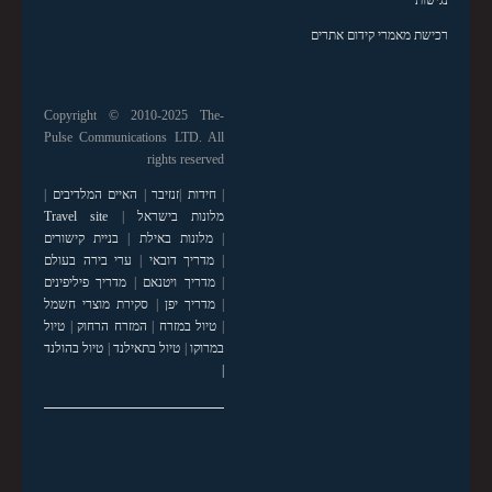
רכישת מאמרי קידום אתרים
Copyright © 2010-2025 The-
Pulse Communications LTD. All
rights reserved
|
חידות
|
זנזיבר
|
האיים המלדיבים
|
מלונות בישראל
|
Travel site
|
מלונות באילת
|
בניית קישורים
|
מדריך דובאי
|
ערי בירה בעולם
|
מדריך ויטנאם
|
מדריך פיליפינים
|
מדריך יפן
|
סקירת מוצרי חשמל
|
טיול במזרח
|
המזרח הרחוק
|
טיול
במרוקו
|
טיול בתאילנד
|
טיול בהולנד
|