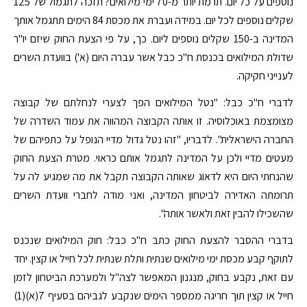
נוספים על כל יום. תרמת יותר מ-70 ימי מילואים? תזכה לתגמול של 125
שקלים נוספים לכל יום. במידה ועברת את מכסת 84 הימים תתגמל אותך
המדינה ב-150 שקלים נוספים ליום. כך, על פי הצעת החוק שיזם יו"ר
שדולת המילואים בכנסת ח"כ כבל אשר עברה היום (א') בוועדת השרים
לענייני חקיקה.
לדברי ח"כ כבל: "נטל המילואים הפך לצערי לנחלתם של קבוצה
מצומצמת באוכלוסיה. זו אותה הקבוצה המהווה את עמוד השדרה של
החברה הישראלית". לדבריו, "זהו נטל גדול מדיי הנופל על כתפיהם של
מעטים מדיי ולכן על המדינה לתגמל אותם כראוי. מטרת הצעת החוק
שהנחתי היום היא לדאוג שאותה הקבוצה תקבל את מה שמגיע לה על
תרומתה האדירה לביטחון המדינה, ואני מודה לחברי וועדת השרים
שהשכילו להבין זאת ולאשר אותה".
בדברי ההסבר להצעת החוק כתב ח"כ כבל: חוק המילואים שנכנס
לתוקף קבע מכסת ימי מילואים שנתית ותלת שנתית לכל חייל או קצין. יחד
עם זאת, נקבע בחוק, מנגנון המאפשר לצה"ל ולמערכת הביטחון לזמן
חייל או קצין תוך חריגה ממספר הימים שנקבע לגביהם בסעיף 7(א)(1)