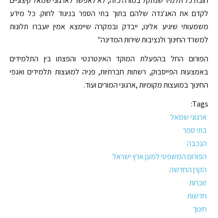
חובת כל תלמיד שנתקל במורה כזה, לא לאפשר לארגוני שמאל קיצוניים
לקדם את האג'נדה שלהם בתוך בתי הספר בניגוד לחוק. כל מידע
משמעותי שיגיע אלינו, ייבדק ובמקרה שיימצא אמין יועברו תלונות
למשרד החינוך ולנציבות שירות המדינה"
הפורום החל בהפעלת המוקד האינטרנטי והפצתו בין התלמידים
באמצעות הפייסבוק, רשתות חברתיות, פניה למועצות תלמידים ואגפי
החינוך במועצות מקומיות ,ארגוני המורים ועוד.
Tags:
ארגוני שמאל
בתי ספר
הנכבה
הפורום המשפטי למען ארץ ישראל
הקרן החדשה
זוכרות
חדשות
חינוך