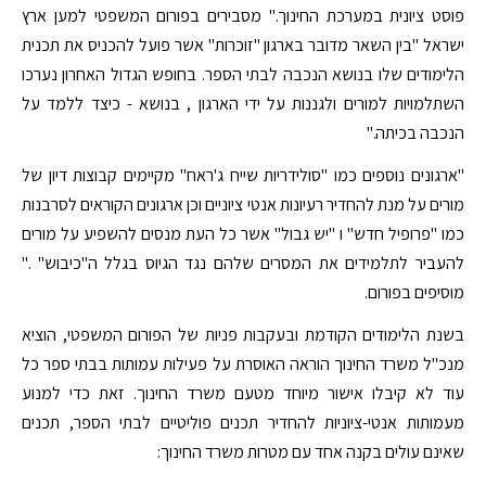
פוסט ציונית במערכת החינוך." מסבירים בפורום המשפטי למען ארץ
ישראל "בין השאר מדובר בארגון "זוכרות" אשר פועל להכניס את תכנית
הלימודים שלו בנושא הנכבה לבתי הספר. בחופש הגדול האחרון נערכו
השתלמויות למורים ולגננות על ידי הארגון , בנושא - כיצד ללמד על
הנכבה בכיתה."
"ארגונים נוספים כמו "סולידריות שייח ג'ראח" מקיימים קבוצות דיון של
מורים על מנת להחדיר רעיונות אנטי ציוניים וכן ארגונים הקוראים לסרבנות
כמו "פרופיל חדש" ו "יש גבול" אשר כל העת מנסים להשפיע על מורים
להעביר לתלמידים את המסרים שלהם נגד הגיוס בגלל ה"כיבוש" ."
מוסיפים בפורום.
בשנת הלימודים הקודמת ובעקבות פניות של הפורום המשפטי, הוציא
מנכ"ל משרד החינוך הוראה האוסרת על פעילות עמותות בבתי ספר כל
עוד לא קיבלו אישור מיוחד מטעם משרד החינוך. זאת כדי למנוע
מעמותות אנטי-ציוניות להחדיר תכנים פוליטיים לבתי הספר, תכנים
שאינם עולים בקנה אחד עם מטרות משרד החינוך: