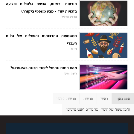
הודעות ירוקות, אכיפה גלובלית ופגיעה
בזכויות יסוד – מבט משפטי ביקורתי
הדופק הפלילי
המשמעות התרבותית והסמלית של הלוח
העברי
דעות
מהם היתרונות של לימוד תכנות באינטרנט?
דופק החינוך
אתם כאן:
ראשי
חדשות
חדשות החינוך
ה"מלשינון" של הימין - נגד מורים "אנטי ציוניים"