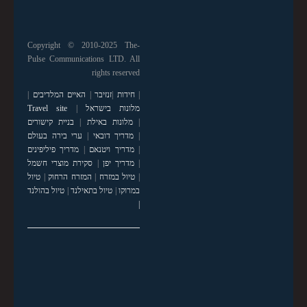
Copyright © 2010-2025 The-
Pulse Communications LTD. All
rights reserved
|
חידות
|
זנזיבר
|
האיים המלדיבים
|
מלונות בישראל
|
Travel site
|
מלונות באילת
|
בניית קישורים
|
מדריך דובאי
|
ערי בירה בעולם
|
מדריך ויטנאם
|
מדריך פיליפינים
|
מדריך יפן
|
סקירת מוצרי חשמל
|
טיול במזרח
|
המזרח הרחוק
|
טיול
במרוקו
|
טיול בתאילנד
|
טיול בהולנד
|