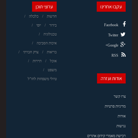
עקבו אחרינו
ערוצי תוכן
חדשות
כלכלה
Facebook
בידור
יופי
טכנולוגיה
Twitter
איכות הסביבה
Google+
בריאות
צדק חברתי
RSS
אוכל
תיירות
משפט
אודות ועזרה
טיולי משפחות לחו"ל
צרו קשר
מדיניות פרטיות
אודות
נגישות
רכישת מאמרי קידום אתרים