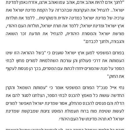
"לחנך אדם להיות אוהב אדם, אוהב עמו ואוהב ארצו, אזרח נאמן למדינת
ישראל... להנחיל את העקרונות שבהכרזה על הקמת מדינת ישראל ואת
ערכיה של מדינת ישראל כמדינה יהודית ודמוקרטית... ללמד את תולדות
ארץ ישראל ומדינת ישראל; ללמד את תורת ישראל, תולדות העם היהודי,
מורשת ישראל והמסורת היהודית, להנחיל את תודעת זכר השואה
והגבורה, ולחנך לכבדם."
בפורום המשפטי למען ארץ ישראל טוענים כי "בשל ההוראה הזו שינו
העמותות את דרכי פעולתן והן עורכות השתלמויות למורים מחוץ לבתי
הספר על מנת שהמורים יחזרו לכתות עם המסרים, בכך הן מנסות לעקוף
את החוק."
נחי אייל מנכ"ל הפורום המשפטי אומר כי "עמותות השמאל והקרן
החדשה עושות כל מאמץ להכנס לבתי הספר, הצלחנו לסגור להם את
הדלת והם מנסים להכנס מהחלון, אסור שמדינת ישראל תאפשר למורים
לעשות שטיפת מוח ברוח תעמולת הפוסט ציונות שמבקשת שמדינת
ישראל לא תהיה מדינתו של העם היהודי.