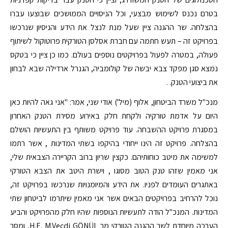
בטרם נכנס לשימוש מבצעי, וכל הניסויים הממושכים שבוצעו עברו
בהצלחה. שר ההגנה ציין שעל מנת לנצל את הידע והניסיון שנרכשו
בפרויקט זה – תעש חתמה עם חברת אסלסן הטורקית פרוטוקול לשיתוף
פעולה, במטרה לפעול בפרויקטים נוספים בעולם. כמו כן ציין כי בטקס
נמצא סגן מפקד צבא יבשה של קולומביה, הגנרל ארדילה שבא לבחון
את ביצועי הטנק. .
מנכ"ל משרד הביטחון, אלוף (מיל') אודי שני, אמר: "אני גאה להיות כאן
היום על אדמת טורקיה ולקחת חלק באירוע מסירת הטנק האחרון
במסגרת פרויקט ההשבחה. עוד פרויקט משותף בין התעשיות הושלם
בהצלחה. פרויקט זה הינו ייחודי בהיקפו בשתי המדינות , אשר רתמו
למשימה את מיטב כוחותיהם. כקצין שריון ברוב הקריירה הצבאית שלי,
אני מאמין שזהו טנק הטוב מסוגו , וישרת היטב את הצבא הטורקי
באתגרים העומדים לפניו. את הידע והמיומנויות שנרכשו בפרויקט זה,
נוכל להרחיב בפרויקטים הבאים אשר אני מאמין שיתרמו לביטחון שתי
המדינות. המנכ"ל הודה לתעשיות הנוספות שהיו חלק מהפרויקט והביע
הערכה מיוחדת לשר ההגנה הטורקי מר H.E. M.Vecdi GÖNÜL, ומסר