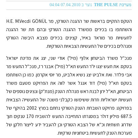
מערכת THE PULSE
נוצר ב 07.04.2010 04:04
הטקס התקיים בראשות שר ההגנה הטורקי, מר H.E. M.Vecdi GÖNÜL
והשתתפו בו בכירים ממשרד ההגנה הטורקי ובהם תת שר ההגנה
לתעשיות מר מוראד באייר, קצינים בכירים מצבא היבשה הטורקי
ומנהלים בכירים של התעשיות הצבאיות הטורקיות.
מנכ"ל משרד הביטחון אלוף (מיל') אודי שני, יצג את מדינת ישראל
בטקס. את תעש יצגו יו"ר התעש תא"ל (מיל') אבנר רז, מנכ"ל התעש מר
אבי פלדר. ואת אלביט יצג נשיא אלביט, מר יוסי אקרמן. כמו כן השתתפו
בטקס תא"ל (מיל) דוד אנגל אשר לווה את הפרויקט מטעם משרד
הביטחון, תא"ל ירון לבנת ראש מנהלת הטנק (מנת"ק) ונציגים נוספים של
תעשיות ישראליות וזרות ששימשו כקבלני משנה של התעשייה הצבאית
בפרויקט. פרויקט השבחת הטנק הטורקי נחתם במרץ 2002 בהיקף של
687.5 מיליון דולר במסגרתו התחייבה התעש להשביח 170 טנקים תוך
שדרוג תשתיות וכ"א של הצבא הטורקי וכן להעביר ידע לייצור חלקן של
מערכות הטנק לתעשיות ביטחוניות טורקיות.