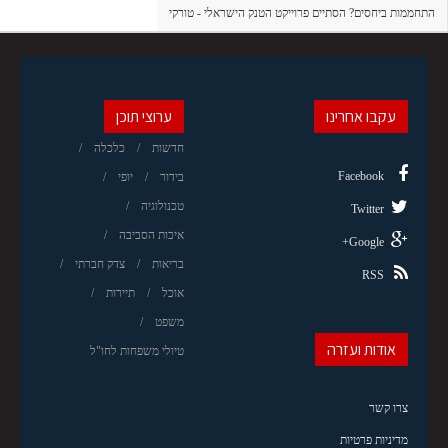
התחממות ביחסים? הסתיים פרוייקט הטנק הישראלי - טורקי
עקבו אחרינו
ערוצי תוכן
חדשות
כלכלה
Facebook
בידור
יופי
טכנולוגיה
Twitter
איכות הסביבה
Google+
בריאות
צדק חברתי
RSS
אוכל
תיירות
משפט
אודות ועזרה
טיולי משפחות לחו"ל
צרו קשר
מדיניות פרטיות