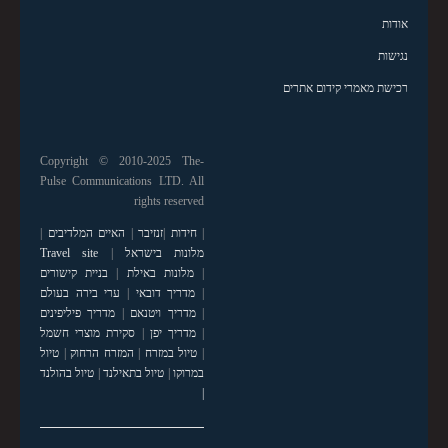
אודות
נגישות
רכישת מאמרי קידום אתרים
Copyright © 2010-2025 The-
Pulse Communications LTD. All
rights reserved
|
חידות
|
זנזיבר
|
האיים המלדיבים
|
מלונות בישראל
|
Travel site
|
מלונות באילת
|
בניית קישורים
|
מדריך דובאי
|
ערי בירה בעולם
|
מדריך ויטנאם
|
מדריך פיליפינים
|
מדריך יפן
|
סקירת מוצרי חשמל
|
טיול במזרח
|
המזרח הרחוק
|
טיול
במרוקו
|
טיול בתאילנד
|
טיול בהולנד
|