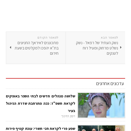
למאמר הבא
למאמר הקודם
נשק העתיד של רפאל - נשק
מתכוננים לאיראן? החניונים
נשלט מרחוק ומעיל רוח
בת"א יהפכו למקלטים בשעת
לטנקים
חירום
עדכונים אחרונים
שלושה מנהלים חדשים לבתי הספר באופקים
לקראת תשפ"ז: ככה מתרחבת שדרת הניהול
בעיר
דופק החינוך
שפע פרי לקראת חגי תשרי: עונת קטיף פירות