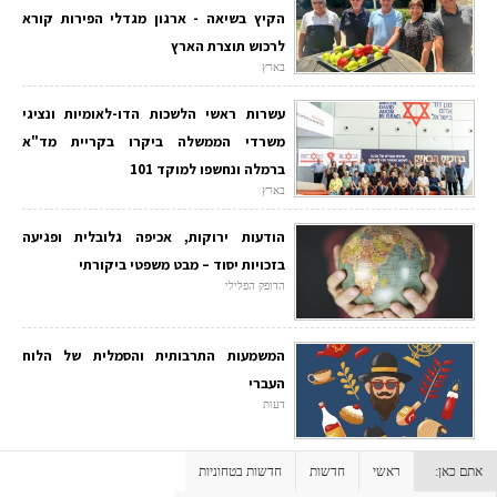
הקיץ בשיאה - ארגון מגדלי הפירות קורא
לרכוש תוצרת הארץ
בארץ
עשרות ראשי הלשכות הדו-לאומיות ונציגי
משרדי הממשלה ביקרו בקריית מד"א
ברמלה ונחשפו למוקד 101
בארץ
הודעות ירוקות, אכיפה גלובלית ופגיעה
בזכויות יסוד – מבט משפטי ביקורתי
הדופק הפלילי
המשמעות התרבותית והסמלית של הלוח
העברי
דעות
אתם כאן:
ראשי
חדשות
חדשות בטחוניות