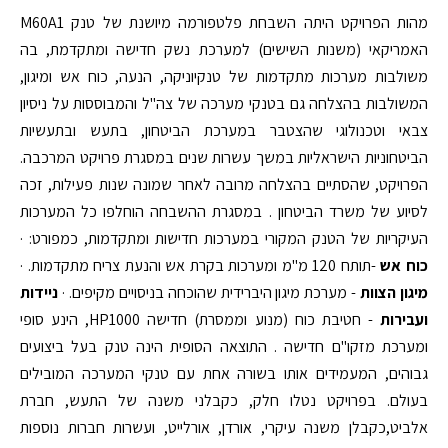
מהות הפרויקט היתה השבחת פלטפורמה מיושנת של טנק M60A1
האמריקאי (משנות השישים) למערכת נשק חדישה ומתקדמת, בה
משולבות מערכות מתקדמות של טנקיוניקה, הנעה, כוח אש ומיגון,
המשולבות בהצלחה גם בטנקי מערכה של צה"ל והמבוססות על ניסיון
צבאי וטכנולוגי שהצטבר במערכת הביטחון, בתעש ובתעשיות
הביטחוניות הישראליות במשך עשרות שנים במסגרת פרויקט המרכבה.
הפרויקט, שהסתיים בהצלחה מרובה לאחר שמונה שנות פעילות, זכה
לסיוע של משרד הביטחון . במסגרת ההשבחה הוחלפו כל המערכות
העיקריות של הטנק המקורי במערכות חדישות ומתקדמות, כמפורט: ·
כוח אש
-תותח 120 מ"מ ומערכות בקרת אש והנעת צריח מתקדמות. ·
מיגון הצוות
- מערכת מיגון היברידית שהוכחה בניסויים מקיפים. ·
ניידות
ועבירות
- חטיבת כוח (מנוע וממסרת) חדישה HP1000, הינע סופי
ומערכת מזקו"ם חדישה . התוצאה הסופית הינה טנק בעל ביצועים
גבוהים, המעמידים אותו בשורה אחת עם טנקי המערכה המובילים
בעולם. בפרויקט נטלו חלק, כקבלני משנה של התעש, חברת
אלביט,כקבלן משנה עיקרי, אורדן, אורלייט, ועשרות חברות נוספות