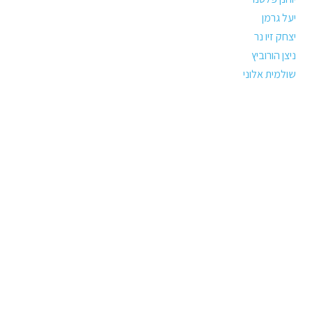
יעל גרמן
יצחק זיו נר
ניצן הורוביץ
שולמית אלוני