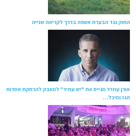
החוק נגד הבערת אשפה בדרך לקריאה שנייה
אורן עוזרד מגייס את "יש עתיד" למאבק להרחקת אסדות
הגז ומיכל…