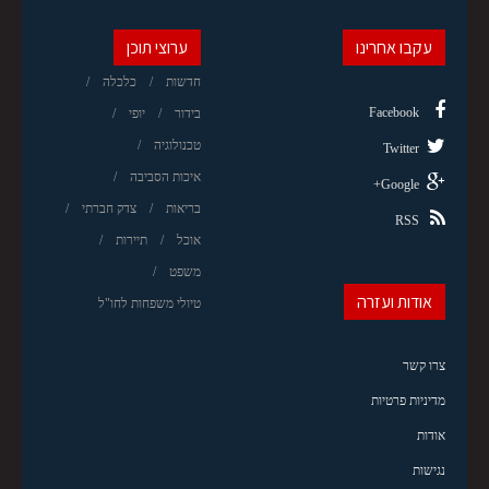
עקבו אחרינו
ערוצי תוכן
חדשות
כלכלה
Facebook
בידור
יופי
טכנולוגיה
Twitter
איכות הסביבה
Google+
בריאות
צדק חברתי
RSS
אוכל
תיירות
משפט
אודות ועזרה
טיולי משפחות לחו"ל
צרו קשר
מדיניות פרטיות
אודות
נגישות