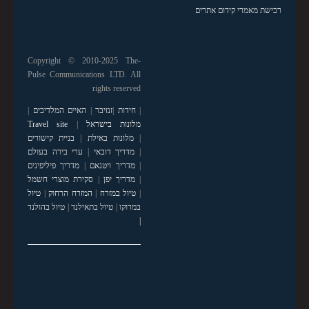
רכישת מאמרי קידום אתרים
Copyright © 2010-2025 The-
Pulse Communications LTD. All
rights reserved
|
חידות
|
זנזיבר
|
האיים המלדיבים
|
מלונות בישראל
|
Travel site
|
מלונות באילת
|
בניית קישורים
|
מדריך דובאי
|
ערי בירה בעולם
|
מדריך ויטנאם
|
מדריך פיליפינים
|
מדריך יפן
|
סקירת מוצרי חשמל
|
טיול במזרח
|
המזרח הרחוק
|
טיול
במרוקו
|
טיול בתאילנד
|
טיול בהולנד
|