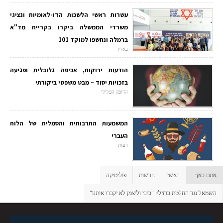
עשרות ראשי הלשכות הדו-לאומיות ונציגי
משרדי הממשלה ביקרו בקריית מד"א
ברמלה ונחשפו למוקד 101
בארץ
הודעות ירוקות, אכיפה גלובלית ופגיעה
בזכויות יסוד – מבט משפטי ביקורתי
הדופק הפלילי
המשמעות התרבותית והסמלית של הלוח
העברי
דעות
אתם כאן:
ראשי
חדשות
פוליטיקה
השמאל נגד החלטת ברזילי: "ביבי וליצמן לא יקברו אותנו"