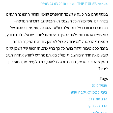
מערכת THE PULSE
נוצר ב 24.03.2010 06:03
בנוסף תתקיים הופעה של צמד הראפרים קוואמי וקוטג'. ההפגנה תתקיים
בצהרי יום שישי מול היכל העצמאות - הבניין שבו הוכרזה המדינה -
בפינת הרחובות הרצל ורוטשילד בת"א. ההפגנה מתקיימת בחסות של
קואליציית ארגונים ומפלגות למען חופש ופלורליזם בישראל. ח"כ הורוביץ,
ממארגני ההפגנה: "הציבור לא יכול לשתוק עוד נוכח הפקרת הדרום,
בזבוז כספי ציבור וזלזול בוטה כל כך בחיי אדם. הגחמות של ליצמן וש"ס
קובעים את סדר היום הציבורי ומוליכים אותנו מחודש לחודש אחורה. הגיע
הזמן שהרוב בישראל, החילוני והפלורליסטי, יחזיר לעצמו את המושכות
לידיים".
Tags:
אופיר פינס
ביבי וליצמן לא יקברו אותנו
הרב אורי רגב
הרב גלעד קריב
יוחנן פלסנר