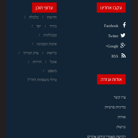
עקבו אחרינו
ערוצי תוכן
חדשות
כלכלה
Facebook
בידור
יופי
טכנולוגיה
Twitter
איכות הסביבה
Google+
בריאות
צדק חברתי
RSS
אוכל
תיירות
משפט
אודות ועזרה
טיולי משפחות לחו"ל
צרו קשר
מדיניות פרטיות
אודות
נגישות
רכישת מאמרי קידום אתרים