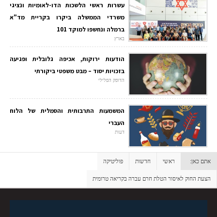
עשרות ראשי הלשכות הדו-לאומיות ונציגי
משרדי הממשלה ביקרו בקריית מד"א
ברמלה ונחשפו למוקד 101
בארץ
הודעות ירוקות, אכיפה גלובלית ופגיעה
בזכויות יסוד – מבט משפטי ביקורתי
הדופק הפלילי
המשמעות התרבותית והסמלית של הלוח
העברי
דעות
אתם כאן:
ראשי
חדשות
פוליטיקה
הצעת החוק לאיסור הטלת חרם עברה בקריאה טרומית