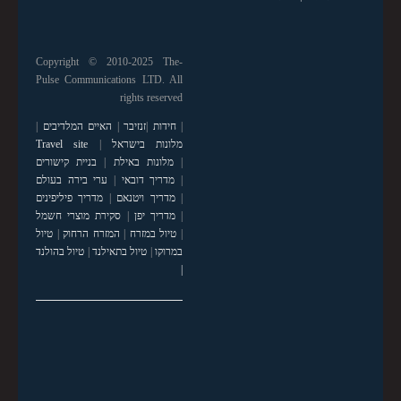
Copyright © 2010-2025 The-
Pulse Communications LTD. All
rights reserved
|
חידות
|
זנזיבר
|
האיים המלדיבים
|
מלונות בישראל
|
Travel site
|
מלונות באילת
|
בניית קישורים
|
מדריך דובאי
|
ערי בירה בעולם
|
מדריך ויטנאם
|
מדריך פיליפינים
|
מדריך יפן
|
סקירת מוצרי חשמל
|
טיול במזרח
|
המזרח הרחוק
|
טיול
במרוקו
|
טיול בתאילנד
|
טיול בהולנד
|