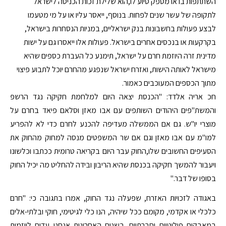
השתתפות בו או מספק סיוע לו,הוא שלילת זכות הכניסה לישראל
לתקופה של עשר שנים לפחות. בנוסף, ייאסר עליו או על מי מטעמו
לבצע פעולות בחשבונות בנק ישראליים, במניות הנסחרות בישראל,
בקרקעות או בנכסים אחרים בישראל. פעולות אלו ייאסרו גם על ישות
מדינית זרה היוזמת חרם על ישראל, תימנע כל העברת כספים שהיא
מישראל לאותה הישות, ואזרח ישראל שנפגע מהחרם יוכל לתבוע פיצוי
מתוך הכספים המעוכבים כאמור.
חכ אריה אלדד: "הכנסת יצאה היום למלחמת חקיקה נגד הרשפ
והמשת"פים היהודים השותפים עם אבו מאזן וסלאם פיאד בחרם על
מוצרי יו"ש. גם אם הממשלה מעדיפה להכנע לחרם כדי לא להפריע
למו"מ עם אבו מאזן וגם אם שר המשפטים מנסה למחוק מהחוק את
הסעיפים החשובים שלו,החוק עבר היום בקריאה טרומית ככתבו וכלשונו
ויעבור להמשך חקיקה בכנסת שהיא הריבון ובידה להחליט מה יכיל החוק
בסופו של דבר."
באגודה לזכויות האזרח, שפעלה נגד החוק, אמרו בתגובה כי: "חרם
כלכלי או אקדמי, מקומם ככל שיהיה, הנו כלי לגיטימי, חוקי ובלתי-אלים
במאבקים פוליטיים וחברתיים. בשנים האחרונות אנחנו עדים ליוזמות