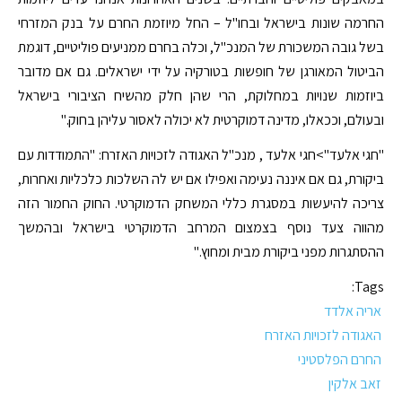
החרמה שונות בישראל ובחו"ל – החל מיוזמת החרם על בנק המזרחי
בשל גובה המשכורת של המנכ"ל, וכלה בחרם ממניעים פוליטיים, דוגמת
הביטול המאורגן של חופשות בטורקיה על ידי ישראלים. גם אם מדובר
ביוזמות שנויות במחלוקת, הרי שהן חלק מהשיח הציבורי בישראל
ובעולם, וככאלו, מדינה דמוקרטית לא יכולה לאסור עליהן בחוק."
"חגי אלעד">חגי אלעד , מנכ"ל האגודה לזכויות האזרח: "התמודדות עם
ביקורת, גם אם איננה נעימה ואפילו אם יש לה השלכות כלכליות ואחרות,
צריכה להיעשות במסגרת כללי המשחק הדמוקרטי. החוק החמור הזה
מהווה צעד נוסף בצמצום המרחב הדמוקרטי בישראל ובהמשך
ההסתגרות מפני ביקורת מבית ומחוץ."
Tags:
אריה אלדד
האגודה לזכויות האזרח
החרם הפלסטיני
זאב אלקין