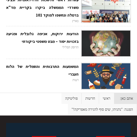
משרדי הממשלה ביקרו בקריית מד"א
ברמלה ונחשפו למוקד 101
בארץ
הודעות ירוקות, אכיפה גלובלית ופגיעה
בזכויות יסוד – מבט משפטי ביקורתי
הדופק הפלילי
המשמעות התרבותית והסמלית של הלוח
העברי
דעות
אתם כאן:
ראשי
חדשות
פוליטיקה
הפגנה: "נתניהו, שים סוף להגירה מאפריקה!"