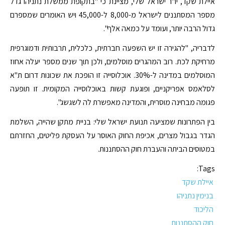
איילת שקד, יו"ר ישראל שלי, מציינת כי "בתקופת ממשלת נתניהו גדל
מספר המסתננים לישראל מ-8,000 ל-45,000 ויש האומרים שמספרם
גדול הרבה יותר, ועומד על כמאה אלף".
לדבריה, "להגירה זו יש השפעה חברתית, כלכלית, תרבותית ודמוגרפית
מרחיקת לכת. רוב המהגרים מוסלמים, ולכן תוך שנים מספר יעלה אחוז
המוסלמים במדינה ל-30%. אוכלוסייה זו הופכת את שכונות דרום ת"א
לסלאמס אפריקניים, ופוגעת קשות באוכלוסייה המקומית. זו תופעה
פגומה מבחינה מוסרית, והמדינה מאפשרת לה לשגשג".
בין הפתרונות שמציעה תנועת ישראל שלי: בניית מתקן שהייה, השלמת
הגדר בגבול מצרים, אכיפת החוק האוסר על העסקת פליטים, החזרתם
במטוסים הביתה והעברת חוק ההסתננות.
Tags:
איילת שקד
בנימין נתניהו
הליכוד
חוק ההסתננות