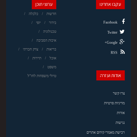
עקבו אחרינו
ערוצי תוכן
חדשות
כלכלה
Facebook
בידור
יופי
טכנולוגיה
Twitter
איכות הסביבה
Google+
בריאות
צדק חברתי
RSS
אוכל
תיירות
משפט
אודות ועזרה
טיולי משפחות לחו"ל
צרו קשר
מדיניות פרטיות
אודות
נגישות
רכישת מאמרי קידום אתרים