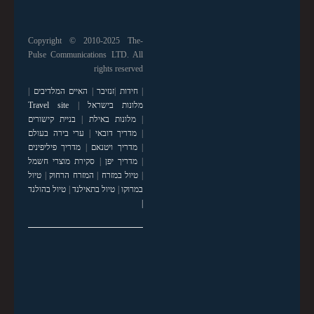
Copyright © 2010-2025 The-
Pulse Communications LTD. All
rights reserved
|
חידות
|
זנזיבר
|
האיים המלדיבים
|
מלונות בישראל
|
Travel site
|
מלונות באילת
|
בניית קישורים
|
מדריך דובאי
|
ערי בירה בעולם
|
מדריך ויטנאם
|
מדריך פיליפינים
|
מדריך יפן
|
סקירת מוצרי חשמל
|
טיול במזרח
|
המזרח הרחוק
|
טיול
במרוקו
|
טיול בתאילנד
|
טיול בהולנד
|