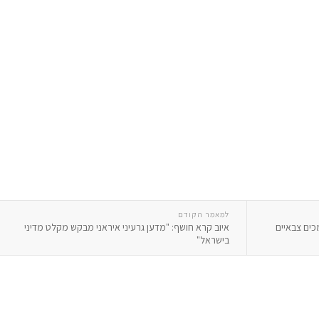
למאמר הקודם
ים צבאיים
איוב קרא חושף: "מדען גרעיני איראני מבקש מקלט מדיני
בישראל"