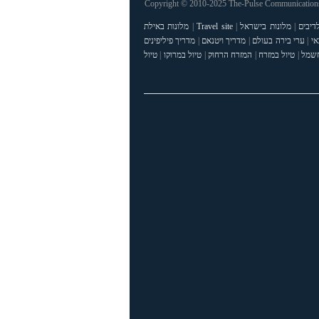
Copyright © 2010-2025 The-Pulse Communications 
דיבים
|
מלונות בישראל
|
Travel site
|
מלונות באילת
אי
|
ערי בירה בעולם
|
מדריך ויטנאם
|
מדריך פיליפינים
חשמל
|
טיול במזרח
|
המזרח הרחוק
|
טיול במרוקו
|
טיול