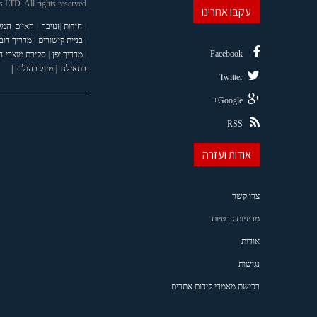
LTD. All rights reserved
עקבו אחרינו
|
חידות
|
זנזיבר
|
האיים המל
|
בניית קישורים
|
מדריך דוב
Facebook
|
מדריך יפן
|
סקירת מוצרי 
בתאילנד
|
טיול בהולנד |
Twitter
Google+
RSS
אודות ועזרה
צרו קשר
מדיניות פרטיות
אודות
נגישות
רכישת מאמרי קידום אתרים