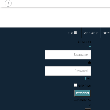
ידור
למשפחה
עוד
התחברות
זכור אותי
התחברות
נא להמתין...
×