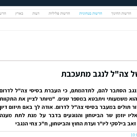
חדשות החינוך
חדשות בטחוניות
חדשות פליליות
דעות
בארץ
חדשו
ל צה"ל לנגב מתעכבת
נגב הסתבר להם, לתדהמתם, כי העברת בסיסי צה"ל לדרום
וא משמעותי ויתבטא במספר שנים. "מיותר לציין את התקוות
ר תולים במעבר בסיסי צה"ל לדרום. אודה לך באם תיזום דיון
אליו יוזמן שר הביטחון והנוגעים בדבר על מנת לתת מענה
אב בילסקי ליו"ר ועדת החוץ והביטחון, ח"כ צחי הנגבי