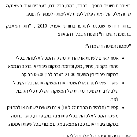
באיברים חיוניים בגופך - בכבד, במח, בכלי דם, בעצבים ועוד. כשאת/ה
שותה אלכוהול - אתה עלול לפנות לאלימות - לפגוע ולהיפגע.
בחוק החדש שנכנס לתוקפו בחודש אפריל 2010 , "חוק המאבק
בתופעת השכרות" נוספו ההגבלות הבאות:
"סמכות תפיסה והשמדה":
אסור לאדם לשתות או להחזיק משקה המכיל אלכוהול בכלי
פתוח: בקבוק, פחית, כוס, וכדומה במקום ציבורי או ברכב הנמצא
במקום ציבורי בין השעות 21:00 בערב לבין 06:00 בבוקר.
שוטר רשאי לתפוס או להשמיד את המשקה או את כלי הקיבול
שלו, לרבות שפיכה מיידית של המשקה והשלכת כלי הקיבול
לפח.
קטינים (תלמידים מתחת לגיל 18) אינם רשאים לשתות או להחזיק
משקה המכיל אלכוהול בכלי פתוח: בקבוק, פחית, כוס, וכדומה
במקום ציבורי או ברכב הנמצא במקום ציבורי בכל שעות היממה.
איסור קניה ואספקה של אלכוהול לקטין