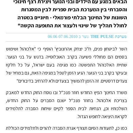
הבאים במגע עם הילדים ובני הנוער ויצירת רצף חינוכי
והסברתי בין המערכת הבית ספרית לבין המסגרות
השונות של החינוך הבלתי פורמאלי - חיוניים במטרה
לחולל תהליך של שינוי ולעצור את התופעה הקשה"
מערכת THE PULSE
נוצר ב 07.06.2010 06:06
השר לביטחון פנים, ח"כ יצחק אהרונוביץ' הוסיף כי "אלכוהול ושימוש
בסמים הם מחוללי פשיעה בקרב האוכלוסייה בדגש על בני הנוער.
שתיית האלכוהול התפשטה כמו מגיפה בעם ישראל, על כל חלקיו
ובעיקר בקרב בני הנוער. הגיע הזמן לטפל במגיפה הזאת, גם במחיר של
צעדים דרסטיים. זה הזמן להמשיך בצעדים ולא להרחיב בדיבורים"
משרד החינוך הפיץ החודש חוזר מנכ"ל ובו נוסח החוק החדש למאבק
בצריכת אלכוהול. בחוזר מנכ"ל ישנם הסברים על החוק החדש,
השלכותיו וכן, הנחיות לבית הספר לקיים שיחות הסברה לתלמידים
לקראת היציאה לחופש הגדול.
כמו כן, לתעודות הסיום תצורף אגרת הסברה להורים ולתלמידים הכוללת