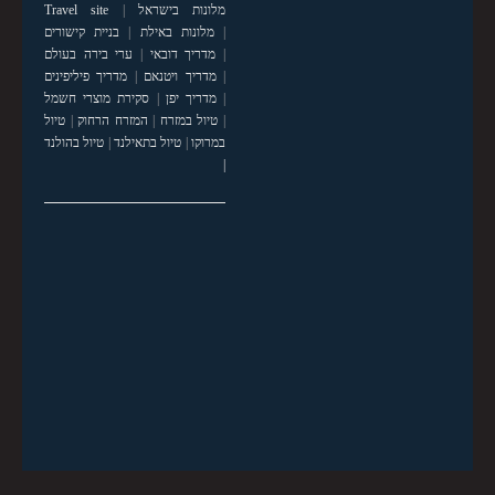
מלונות בישראל
|
Travel site
|
מלונות באילת
|
בניית קישורים
|
מדריך דובאי
|
ערי בירה בעולם
|
מדריך ויטנאם
|
מדריך פיליפינים
|
מדריך יפן
|
סקירת מוצרי חשמל
|
טיול במזרח
|
המזרח הרחוק
|
טיול
במרוקו
|
טיול בתאילנד
|
טיול בהולנד
|