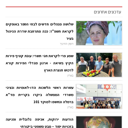
עדכונים אחרונים
שלושה מנהלים חדשים לבתי הספר באופקים
לקראת תשפ"ז: ככה מתרחבת שדרת הניהול
בעיר
דופק החינוך
שפע פרי לקראת חגי תשרי: עונת קטיף פירות
הקיץ בשיאה - ארגון מגדלי הפירות קורא
לרכוש תוצרת הארץ
בארץ
עשרות ראשי הלשכות הדו-לאומיות ונציגי
משרדי הממשלה ביקרו בקריית מד"א
ברמלה ונחשפו למוקד 101
בארץ
הודעות ירוקות, אכיפה גלובלית ופגיעה
בזכויות יסוד – מבט משפטי ביקורתי