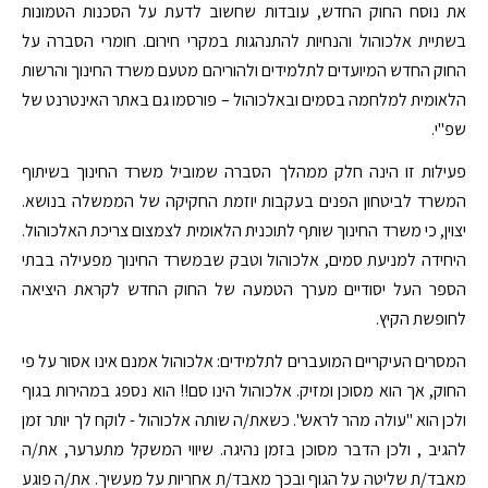
את נוסח החוק החדש, עובדות שחשוב לדעת על הסכנות הטמונות
בשתיית אלכוהול והנחיות להתנהגות במקרי חירום. חומרי הסברה על
החוק החדש המיועדים לתלמידים ולהוריהם מטעם משרד החינוך והרשות
הלאומית למלחמה בסמים ובאלכוהול – פורסמו גם באתר האינטרנט של
שפ"י.
פעילות זו הינה חלק ממהלך הסברה שמוביל משרד החינוך בשיתוף
המשרד לביטחון הפנים בעקבות יוזמת החקיקה של הממשלה בנושא.
יצוין, כי משרד החינוך שותף לתוכנית הלאומית לצמצום צריכת האלכוהול.
היחידה למניעת סמים, אלכוהול וטבק שבמשרד החינוך מפעילה בבתי
הספר העל יסודיים מערך הטמעה של החוק החדש לקראת היציאה
לחופשת הקיץ.
המסרים העיקריים המועברים לתלמידים: אלכוהול אמנם אינו אסור על פי
החוק, אך הוא מסוכן ומזיק. אלכוהול הינו סם!! הוא נספג במהירות בגוף
ולכן הוא "עולה מהר לראש". כשאת/ה שותה אלכוהול - לוקח לך יותר זמן
להגיב , ולכן הדבר מסוכן בזמן נהיגה. שיווי המשקל מתערער, את/ה
מאבד/ת שליטה על הגוף ובכך מאבד/ת אחריות על מעשיך. את/ה פוגע