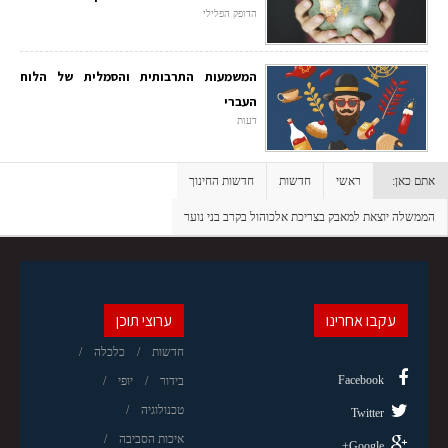
הדופק הפלילי
המשמעות התרבותית והסמלית של הלוח
העברי
דעות
אתם כאן:
ראשי
חדשות
חדשות החינוך
הממשלה יוצאת למאבק בצריכת אלכוהול בקרב בני נוער
עקבו אחרינו
ערוצי תוכן
חדשות
כלכלה
Facebook
בידור
יופי
טכנולוגיה
Twitter
איכות הסביבה
Google+