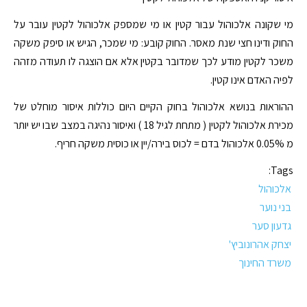
מי שקונה אלכוהול עבור קטין או מי שמספק אלכוהול לקטין עובר על
החוק ודינו חצי שנת מאסר. החוק קובע: מי שמכר, הגיש או סיפק משקה
משכר לקטין מודע לכך שמדובר בקטין אלא אם הוצגה לו תעודה מזהה
לפיה האדם אינו קטין.
ההוראות בנושא אלכוהול בחוק הקיים היום כוללות איסור מוחלט של
מכירת אלכוהול לקטין ( מתחת לגיל 18 ) ואיסור נהיגה במצב שבו יש יותר
מ 0.05% אלכוהול בדם = לכוס בירה/יין או כוסית משקה חריף.
Tags:
אלכוהול
בני נוער
גדעון סער
יצחק אהרונוביץ'
משרד החינוך