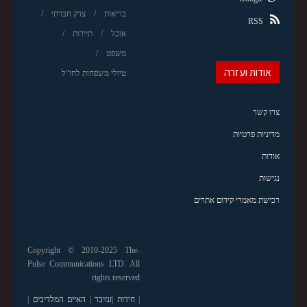
בריאות
צדק חברתי
RSS
אוכל
תיירות
משפט
אודות ועזרה
טיולי משפחות לחו"ל
צרו קשר
מדיניות פרטיות
אודות
נגישות
רכישת מאמרי קידום אתרים
Copyright © 2010-2025 The-
Pulse Communications LTD. All
rights reserved
|
חידות
|
זנזיבר
|
האיים המלדיבים
|