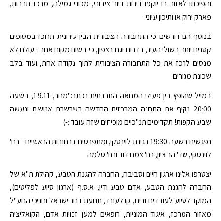
והפיכתו לאזור בו יוקמו דירות דיור ציבורי, מכוני גמילה, מרכז תרבות,
פארק ירוק או ותיכון עיוני.
בנוסף הם דורשים כי התחבורה הציבורית הבין-עירונית תרוכז במסופים
קטנים יותר בשולי העיר, בדרום וגם בצפון, כי בשום מקום אחר בעולם לא
מנסים לרכז את כל התחבורה הציבורית לתוך נקודה אחת, ועוד בלב
שכונת מגורים.
במייל שהופץ בין פעילי המחאה החברתית נכתב:"מחר, 1.9.11, בשעה
20:00 נקיף את התחנה המרכזית החדשה בשרשרת אנושית ונעשה
שבע הקפות! תקדימים תנ"כיים מוכיחים שזה עובד :-)
נפגשים בשעה 19:30 בגינת לוינסקי, ומתפרסים ברחובות הראשיים - רח'
לוינסקי, שד' הר ציון, רח' צמח דוד ורח' סלמה
יצטרפו אלינו ארגון חיים וסביבה, החברה להגנת הטבע, קהילת ת"א של
החברה להגנת הטבע, אדם טבע ודין, א.ס.ף (ארגון סיוע לפליטים),
המוקד לסיוע לעובדים זרים, קו לעובד, תנועת דרור ישראל וחניכי הנוע"ל
מאזור המרכז, איגוד המוניות, רופאים למען זכויות אדם, הקואליציה