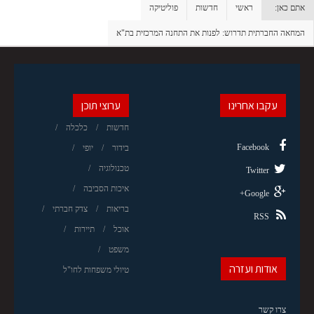
אתם כאן:
ראשי
חדשות
פוליטיקה
המחאה החברתית תדרוש: לפנות את התחנה המרכזית בת"א
עקבו אחרינו
ערוצי תוכן
חדשות
כלכלה
Facebook
בידור
יופי
טכנולוגיה
Twitter
איכות הסביבה
Google+
בריאות
צדק חברתי
RSS
אוכל
תיירות
משפט
אודות ועזרה
טיולי משפחות לחו"ל
צרו קשר