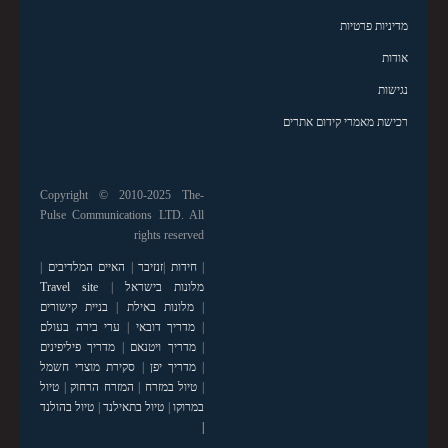
מדיניות פרטיות
אודות
נגישות
רכישת מאמרי קידום אתרים
Copyright © 2010-2025 The-
Pulse Communications LTD. All
rights reserved
|
חידות
|
זנזיבר
|
האיים המלדיבים
|
מלונות בישראל
|
Travel site
|
מלונות באילת
|
בניית קישורים
|
מדריך דובאי
|
ערי בירה בעולם
|
מדריך ויטנאם
|
מדריך פיליפינים
|
מדריך יפן
|
סקירת מוצרי חשמל
|
טיול במזרח
|
המזרח הרחוק
|
טיול
במרוקו
|
טיול בתאילנד
|
טיול בהולנד
|