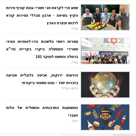
שפע פרי לקראת חגי תשרי: עונת קטיף פירות
הקיץ בשיאה - ארגון מגדלי הפירות קורא
לרכוש תוצרת הארץ
בארץ
עשרות ראשי הלשכות הדו-לאומיות ונציגי
משרדי הממשלה ביקרו בקריית מד"א
ברמלה ונחשפו למוקד 101
בארץ
הודעות ירוקות, אכיפה גלובלית ופגיעה
בזכויות יסוד – מבט משפטי ביקורתי
הדופק הפלילי
המשמעות התרבותית והסמלית של הלוח
העברי
דעות