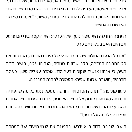
סביבתי, בטיחותי וחברתי – אשר מנציח את מעמדו הנחות של דרום תל
אביב ואת אטימות העירייה לצרכי התושבים. זוהי ההזדמנות של תושבי
השכונות השונות בדרום להתאחד סביב מאבק משותף." אומרים מארגני
השרשרת האנושית.
התחנה החדשה היא סיפור נוסף של הפרטה: היא הוקמה בידי יזם פרטי,
וגם היום היא בבעלות יזם פרטי.
"את כל הרעות החולות שהן תוצר לוואי של מיקום התחנה, המרכזת את
כל תחבורת המדינה, בלב שכונות מגורים, הנחיתו עלינו, תושבי דרום
העיר, כי אנחנו אנשים שקופים בעיניהם". אומרת עמליה סיטון, פעילה
חברתית, תושבת שכונת שפירא הסמוכה לתחנה המרכזית.
סיטון מוסיפה: "התחנה המרכזית החדשה מסמלת את כל מה שהעירייה
והמדינה מעדיפות לזרוק אל החצר האחורית ושוכחת שאותה חצר אחורית
היא בעצם הבית שלנו וברוח גל המחאה הנוכחי גם אנחנו תושבי השכונות
יוצאים למלחמה על הבית!"
תושבי שכונות דרום ת"א ידרשו בהפגנה את שינוי הייעוד של המתחם