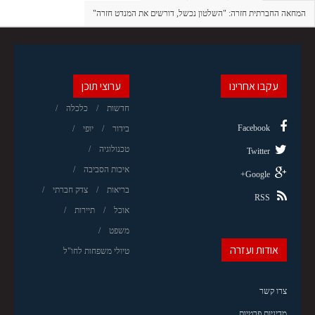
המחאה החברתית חזרה: "השלטון נכשל, דורשים את המנדט חזרה"
עקבו אחרינו
ערוצי תוכן
חדשות
כלכלה
Facebook
בידור
יופי
טכנולוגיה
Twitter
איכות הסביבה
Google+
בריאות
צדק חברתי
RSS
אוכל
תיירות
משפט
אודות ועזרה
טיולי משפחות לחו"ל
צרו קשר
מדיניות פרטיות