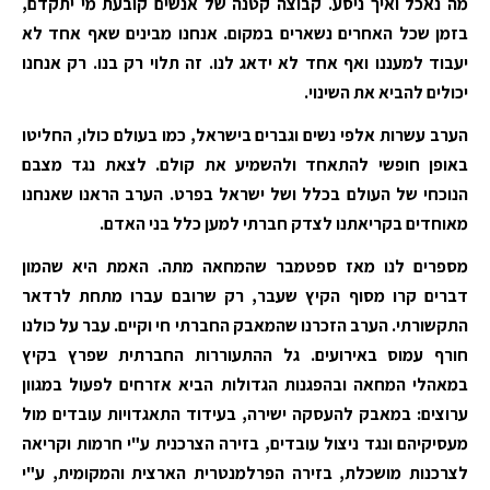
מה נאכל ואיך ניסע. קבוצה קטנה של אנשים קובעת מי יתקדם,
בזמן שכל האחרים נשארים במקום. אנחנו מבינים שאף אחד לא
יעבוד למעננו ואף אחד לא ידאג לנו. זה תלוי רק בנו. רק אנחנו
יכולים להביא את השינוי.
הערב עשרות אלפי נשים וגברים בישראל, כמו בעולם כולו, החליטו
באופן חופשי להתאחד ולהשמיע את קולם. לצאת נגד מצבם
הנוכחי של העולם בכלל ושל ישראל בפרט. הערב הראנו שאנחנו
מאוחדים בקריאתנו לצדק חברתי למען כלל בני האדם.
מספרים לנו מאז ספטמבר שהמחאה מתה. האמת היא שהמון
דברים קרו מסוף הקיץ שעבר, רק שרובם עברו מתחת לרדאר
התקשורתי. הערב הזכרנו שהמאבק החברתי חי וקיים. עבר על כולנו
חורף עמוס באירועים. גל ההתעוררות החברתית שפרץ בקיץ
במאהלי המחאה ובהפגנות הגדולות הביא אזרחים לפעול במגוון
ערוצים: במאבק להעסקה ישירה, בעידוד התאגדויות עובדים מול
מעסיקיהם ונגד ניצול עובדים, בזירה הצרכנית ע"י חרמות וקריאה
לצרכנות מושכלת, בזירה הפרלמנטרית הארצית והמקומית, ע"י