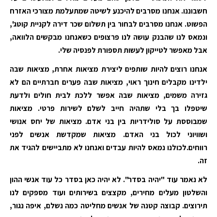
חשבוננו. אנחנו מסרבים להיכנע לשיטה שמתעלמת מצורכי האזרח
הפשוט. אנחנו מסרבים לבחור בין תשלום שכר דירה לקניית קוטג',
ונמאס לנו שהבנק עושה לנו פרצופים כשאנחנו מבקשים הלוואה,
אבל מאפשר לטייקון לעשות תספורת לפנסיה שלי.
אנחנו רוצים להיות שותפים ליצירת מציאות אחרת, מציאות שבה
ילדינו מקבלים חינוך ראוי, מציאות שבה פערים חברתיים הם לא
גזירה משמים, מציאות שבה אפשר ללכת לבית חולים ולדעת
שיטפלו בך בלי שתהיה חייב לשלם לשירות פרטי. מציאות
שמבוססת על סולידריות בין בני אדם. מציאות של יחס אנושי
ושוויוני לכול בני האדם. מציאות שמקדשת אנשים לפני
רווחים.לכולנו נמאס להיות עבדים ואנחנו לא מתביישים להגיד את
זה.
לא נאמר עוד "יהיה בסדר". לא יהיה כאן בסדר כל עוד אנשי ההון
והשלטון מעלים מחירים, מקצצים בשירותים ועוד מספקים לנו
תירוצים. קבוצה קטנה של אנשים מחליטה כמה נשלם, איפה נגור,