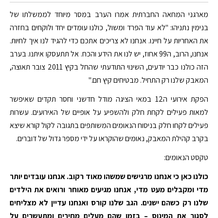
מארגני המחאה החברתית אמרו הערב במסר מיוחד לממשלתו של
בנימין נתניהו: "לא עוד הפרד ומשול, כולנו עומדים יחד ולוקחים בחזרה
את האחריות על חיינו. אנחנו לא צריכים אתכם כדי להגיד לנו איך לחיות.
אנחנו, הרוב, ה99 אחוז, יש לנו את הידע והכח. אל תתעסקו איתנו. בערב
הזה כולנו כבר יודעים, השינוי התודעתי שהחל בקיץ 2011 צובר תאוצה,
המאבק שלנו רק התחיל. מבטיחים קיץ חם."
הפקת אירועי ה12 במאי הציגה מודל חדשני וחסר תקדים שאיפשר
למאות פעילים לקחת חלק ולהשפיע על אופיים של האירועים. עשרות
פעילים לקחו חלק בניסוח הנאומים המשותפים בתגובה לקול קורא שיצא
בקרב קהילת המאבק, נאומים שהוקראו על ידי מספר גדול של דוברים.
טקסט הנאומים:
כולנו כאן כי אנחנו מרגישים שמשהו מאוד רקוב. אנחנו עובדים יותר
מדי ומקבלים מעט מדי, אנחנו מגיעים מאוחר ורואים את הילדים
שלנו רק כשהם ישנים. הגב שלנו קורס ואנחנו עדיין לא מצליחים
לסגור את המינוס – בזמן שהם מעלים מחירים ומתעשרים על