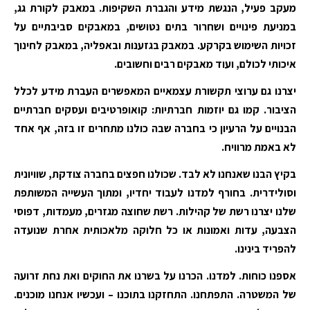
מעקב פעיל, הנגשת מידע והגברת השקיפות. במאבק לקורת גג,
במניעת פינויים ושחרור בתים נטושים, במאבקים סביבתיים על
זכויות השימוש בקרקע. במאבק בגזענות ובאפליה, במאבק לחינוך
איכותי לכולם, ועוד מאבקים רבים וחשובים.
יצרנו גם ערוצי תקשורת עצמאיים המאפשרים העברת מידע לכלל
הציבור. קמו גם יוזמות חברתיות: קואופרטיבים ועסקים חברתיים
הבנויים על הרעיון כי בחברה שבה כולנו מתחרים זו בזה, אף אחד
לא באמת מרוויח.
בקיץ הבנו שאנחנו לא לבד. שכולנו חפצים בחברה צודקת, שוויונית
וסולידרית. בחורף למדנו לעבוד יחדיו, ומתוך העשייה המשותפת
שלנו יצרנו רשת של קהילות. רשת שחוצה מגזרים, מעמדות, דפוסי
הצבעה, עדות ואמונות או כל חלוקה מלאכותית אחרת שנועדה
להפריד בינינו.
אספנו כוחות. למדנו. הכרנו על בשרנו את החוקים ואת נחת זרועה
של המשטרה. התפתחנו. התחזקנו בתוכנו – ועכשיו אנחנו מוכנים.