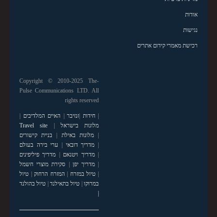
אודות
נגישות
רכישת מאמרי קידום אתרים
Copyright © 2010-2025 The-
Pulse Communications LTD. All
rights reserved
|
חידות
|
זנזיבר
|
האיים המלדיבים
|
מלונות בישראל
|
Travel site
|
מלונות באילת
|
בניית קישורים
|
מדריך דובאי
|
ערי בירה בעולם
|
מדריך ויטנאם
|
מדריך פיליפינים
|
מדריך יפן
|
סקירת מוצרי חשמל
|
טיול במזרח
|
המזרח הרחוק
|
טיול
במרוקו
|
טיול בתאילנד
|
טיול בהולנד
|