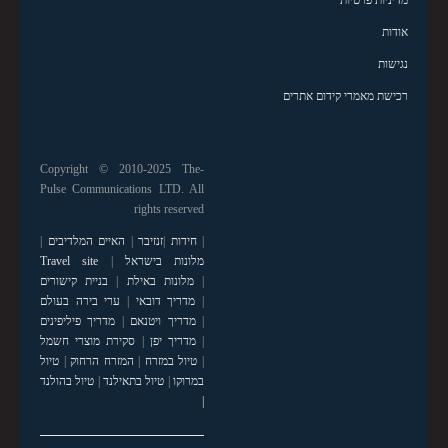
אודות
נגישות
רכישת מאמרי קידום אתרים
Copyright © 2010-2025 The-
Pulse Communications LTD. All
rights reserved
|
חידות
|
זנזיבר
|
האיים המלדיבים
|
מלונות בישראל
|
Travel site
|
מלונות באילת
|
בניית קישורים
|
מדריך דובאי
|
ערי בירה בעולם
|
מדריך ויטנאם
|
מדריך פיליפינים
|
מדריך יפן
|
סקירת מוצרי חשמל
|
טיול במזרח
|
המזרח הרחוק
|
טיול
במרוקו
|
טיול בתאילנד
|
טיול בהולנד
|