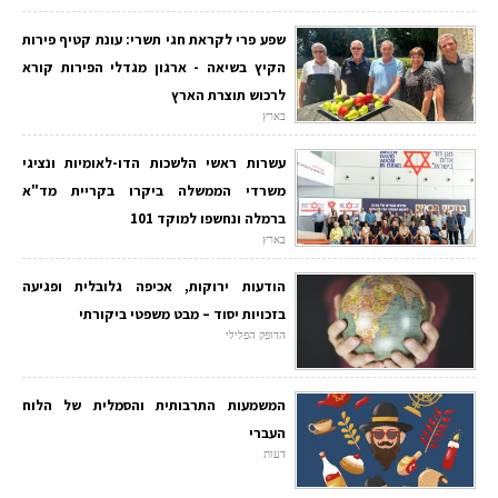
שפע פרי לקראת חגי תשרי: עונת קטיף פירות
הקיץ בשיאה - ארגון מגדלי הפירות קורא
לרכוש תוצרת הארץ
בארץ
עשרות ראשי הלשכות הדו-לאומיות ונציגי
משרדי הממשלה ביקרו בקריית מד"א
ברמלה ונחשפו למוקד 101
בארץ
הודעות ירוקות, אכיפה גלובלית ופגיעה
בזכויות יסוד – מבט משפטי ביקורתי
הדופק הפלילי
המשמעות התרבותית והסמלית של הלוח
העברי
דעות