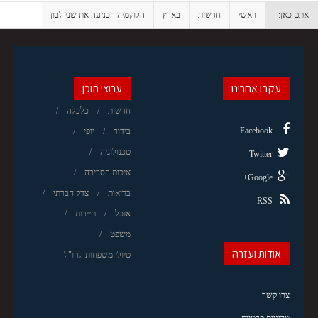
אתם כאן:
ראשי
חדשות
בארץ
הלוקמיה הכניעה את שני לבון
עקבו אחרינו
ערוצי תוכן
חדשות
כלכלה
Facebook
בידור
יופי
טכנולוגיה
Twitter
איכות הסביבה
Google+
בריאות
צדק חברתי
RSS
אוכל
תיירות
משפט
אודות ועזרה
טיולי משפחות לחו"ל
צרו קשר
מדיניות פרטיות