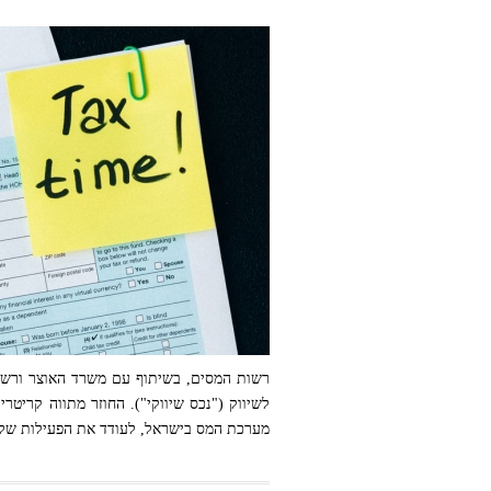
רשות המסים, בשיתוף עם משרד האוצר ורשות
לשיווק ("נכס שיווקי"). החוזר מתווה קריטר
מערכת המס בישראל, לעודד את הפעילות של ח
מסמכי מס ומחשבון (אילוסטרציה). צילום: Nataliya Vaitkevich / Pexels