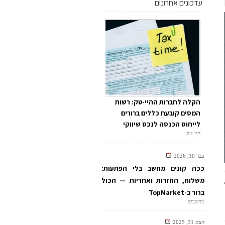
עדכונים אחרונים
הקלה לחברות ההיי-טק: רשות
המסים קובעת כללים ברורים
לייחוס הכנסה לנכס שיווקי
היי טק
פבר 10, 2026
ככה קונים מחשב בלי הפתעות:
משלוח, החזרות ואחריות — הכול
ברור ב-TopMarket
מחשבים
דצמ 31, 2025