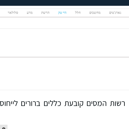
גאדג'טים
מחשבים
חלל
היי טק
הרשת
מדע
סלולאר
רשות המסים קובעת כללים ברורים לייחוס