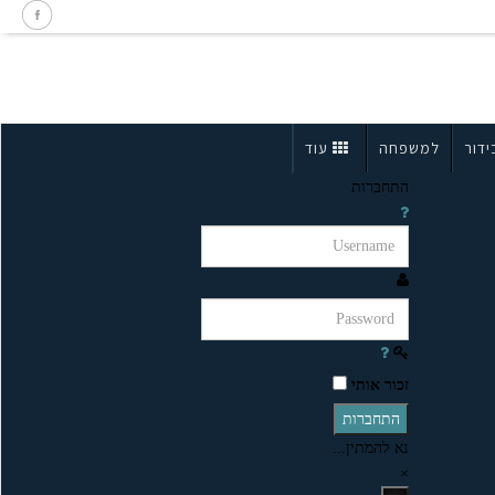
ידור
למשפחה
עוד
התחברות
זכור אותי
התחברות
נא להמתין...
×