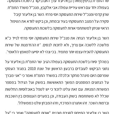
שר התמ"ת בנימין (פואד) בן אליעזר ערך היום ביקור בלשכת התעסוקה
בעפולה יחד עם ראש עיריית עפולה אבי אלקבץ, מנכ"ל משרד התמ"ת
שרון קדמי ומנכ"ל שירות התעסוקה יוסי פרחי. השר בן אליעזר קיבל
סקירה על המצב התעסוקתי בעיר ובמחוז, וכן ביקש לוודא את הטיפול
הראוי שניתן למשתתפי אורות לתעסוקה בלשכות התעסוקה.
השר בן אליעזר הנחה את מנכ"ל שירות התעסוקה יוסי פרחי לנייד כ"א
מלשכה ללשכה אם צריך, ולא לחכות לנסים. ״זו ההזדמנות של שירות
התעסוקה להוכיח עצמו יותר מתמיד. בכי ונהי לא יסייעו למאמץ הלאומי״.
במהלך סיורו בלשכת התעסוקה בעפולה הגיב שר התמ"ת בן אליעזר על
נתוני הביקוש לעובדים ברבעון הראשון של שנת 2010 במגזר העסקי
שפרסם היום מינהל מחקר וכלכלה במשרד התמ"ת ואמר כי "אני מברך
על הנתונים המסמנים המשך התאוששות במשק ועל הגידול במספר
המשרות הפנויות. עם זאת עלינו לזכור כי יש לטפל באוכלוסיות החלשות
שכלל לא משתתפות בשוק העבודה, וכן בפערים העצומים בין השכבות
וברמות השכר. זהו אתגרנו המרכזי, וזהו המבחן שלנו כממשלה".
השר בן אליעזר התייחס לסגירת תוכנית "אורות לתעסוקה" ואמר כי "על