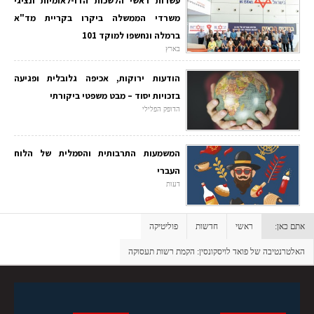
עשרות ראשי הלשכות הדו-לאומיות ונציגי
משרדי הממשלה ביקרו בקריית מד"א
ברמלה ונחשפו למוקד 101
בארץ
הודעות ירוקות, אכיפה גלובלית ופגיעה
בזכויות יסוד – מבט משפטי ביקורתי
הדופק הפלילי
המשמעות התרבותית והסמלית של הלוח
העברי
דעות
אתם כאן:
ראשי
חדשות
פוליטיקה
האלטרנטיבה של פואד לויסקונסין: הקמת רשות תעסוקה