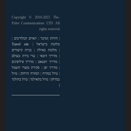
Copyright © 2010-2025 The-
Pulse Communications LTD. All
rights reserved
|
חידות
|
זנזיבר
|
האיים המלדיבים
|
מלונות בישראל
|
Travel site
|
מלונות באילת
|
בניית קישורים
|
מדריך דובאי
|
ערי בירה בעולם
|
מדריך ויטנאם
|
מדריך פיליפינים
|
מדריך יפן
|
סקירת מוצרי חשמל
|
טיול במזרח
|
המזרח הרחוק
|
טיול
במרוקו
|
טיול בתאילנד
|
טיול בהולנד
|