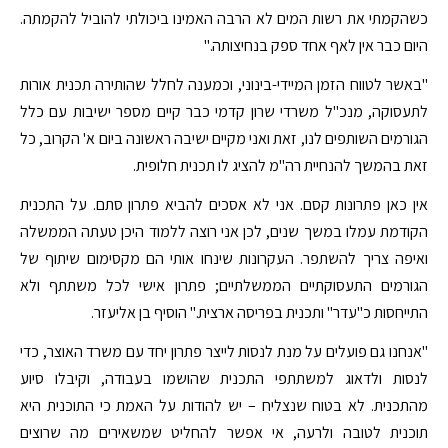
כשהקמתי את רשות המים לא הרבה האמינו ביכולתי להוביל להקמתה.
היום כבר אין לאף אחד ספק בנחיצותה."
"באשר לטווח הזמן המיידי-בינוני, וכמענה לחלל שהותירה תכנית אורות
לתעסוקה, מנכ"ל משרדי שרון קדמי כבר קיים מספר ישיבות עם כלל
הגורמים השותפים לנו, זאת ואני מקיים ישיבה ראשונה ביום א' הקרוב, כל
זאת בהמשך להנחיית רה"מ להציג לו תכנית חלופית.
אין כאן פתרונות קסם. אני לא אסכים להביא פתרון סתם. על התכנית
הקודמת עמלו במשך שנים, לכן אני רוצה ללמוד היכן טעתה הממשלה
ואיפה צריך להשתפר. העקרונות שינחו אותי הם מקסימום שיתוף של
הגורמים התעסוקתיים הממשלתיים; פתרון אישי לכל משתתף ולא
התייחסות כ"עדר" ותכנית בפריסה ארצית." הוסיף בן אליעזר.
"אנחנו גם פועלים על מנת לנסות לייצר פתרון יחד עם משרד האוצר, כדי
לנסות ולדאוג למשתתפי התכנית שהושמו בעבודה, וקיבלו סיוע
מהתכנית. לא בטוח שנצליח – יש להודות על האמת כי התוכנית היא
תוכנית לטובה ולרעה, אי אפשר להחליט שמשאירים מה שרוצים