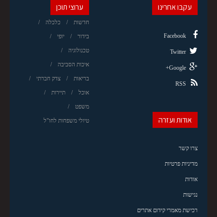
עקבו אחרינו
ערוצי תוכן
חדשות
כלכלה
Facebook
בידור
יופי
טכנולוגיה
Twitter
איכות הסביבה
Google+
בריאות
צדק חברתי
RSS
אוכל
תיירות
משפט
אודות ועזרה
טיולי משפחות לחו"ל
צרו קשר
מדיניות פרטיות
אודות
נגישות
רכישת מאמרי קידום אתרים