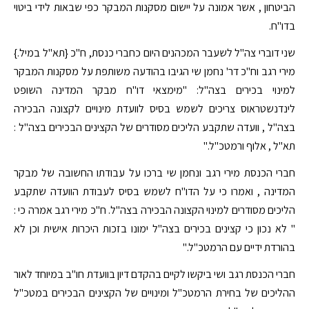
הביטחון , אשר אמונה על יישום מסקנות המבקר כפי שבאות לידי ביטוי
בדו"ח.
שני דוברי צה"ל לשעבר המכהנים היום כחברי כנסת, ח''כ {תא''ל במיל.}
מירי רגב וח''כ דר' נחמן שי הגיבו בהודעה משותפת על מסקנות המבקר
למינוי בכירים בצה''ל: "מימצאי דו''ח מבקר המדינה השופט
לינדנשטראוס צריכים לשמש בסיס לוועדת מינויים לקצונה הבכירה
בצה''ל , וועדה שתקבע הליכים מסודרים של הקצינים הבכירים בצה''ל :
תא''ל , אלוף ורמטכ''ל."
חברי הכנסת מירי רגב ונחמן שי ברכו על עבודתו החשובה של מבקר
המדינה , ואמרו כי על הדו''ח לשמש בסיס לעבודת הוועדה שתקבע
הליכים מסודרים למינוי הקצונה הבכירה בצה''ל. ח''כ מירי רגב אמרה כי :
" לא נכון כי קצינים בכירים בצה''ל ימונו בזכות היכרות אישית וכן לא
בהורדת ידיים עם הרמטכ''ל."
חברי הכנסת רגב ושי ביקשו לקיים בהקדם דיון בוועדת חו''ב במיוחד לאור
ההליכים של בחירת הרמטכ''ל ומינויים של הקצינים הבכירים במטכ''ל