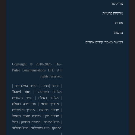
צרו קשר
מדיניות פרטיות
אודות
נגישות
רכישת מאמרי קידום אתרים
Copyright © 2010-2025 The-
Pulse Communications LTD. All
rights reserved
|
חידות
|
זנזיבר
|
האיים המלדיבים
|
מלונות בישראל
|
Travel site
|
מלונות באילת
|
בניית קישורים
|
מדריך דובאי
|
ערי בירה בעולם
|
מדריך ויטנאם
|
מדריך פיליפינים
|
מדריך יפן
|
סקירת מוצרי חשמל
|
טיול במזרח
|
המזרח הרחוק
|
טיול
במרוקו
|
טיול בתאילנד
|
טיול בהולנד
|