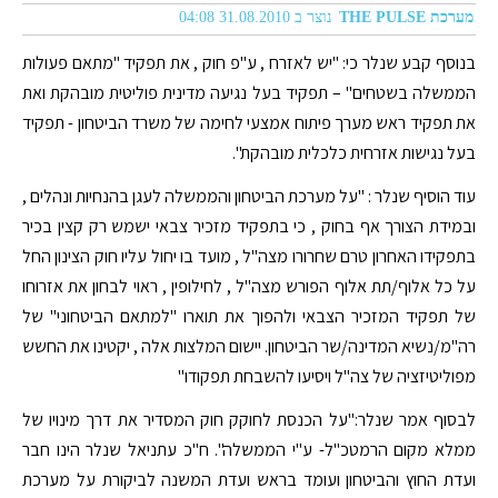
מערכת THE PULSE
נוצר ב 31.08.2010 04:08
בנוסף קבע שנלר כי: "יש לאזרח , ע"פ חוק , את תפקיד "מתאם פעולות
הממשלה בשטחים" – תפקיד בעל נגיעה מדינית פוליטית מובהקת ואת
את תפקיד ראש מערך פיתוח אמצעי לחימה של משרד הביטחון - תפקיד
בעל נגישות אזרחית כלכלית מובהקת".
עוד הוסיף שנלר : "על מערכת הביטחון והממשלה לעגן בהנחיות ונהלים ,
ובמידת הצורך אף בחוק , כי בתפקיד מזכיר צבאי ישמש רק קצין בכיר
בתפקידו האחרון טרם שחרורו מצה"ל , מועד בו יחול עליו חוק הצינון החל
על כל אלוף/תת אלוף הפורש מצה"ל , לחילופין , ראוי לבחון את אזרוחו
של תפקיד המזכיר הצבאי ולהפוך את תוארו "למתאם הביטחוני" של
רה"מ/נשיא המדינה/שר הביטחון. יישום המלצות אלה , יקטינו את החשש
מפוליטיזציה של צה"ל ויסיעו להשבחת תפקודו"
לבסוף אמר שנלר:"על הכנסת לחוקק חוק המסדיר את דרך מינויו של
ממלא מקום הרמטכ"ל- ע"י הממשלה". ח"כ עתניאל שנלר הינו חבר
ועדת החוץ והביטחון ועומד בראש ועדת המשנה לביקורת על מערכת