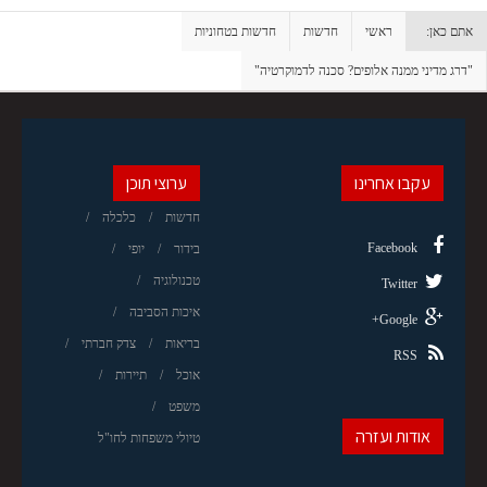
אתם כאן:
ראשי
חדשות
חדשות בטחוניות
"דרג מדיני ממנה אלופים? סכנה לדמוקרטיה"
עקבו אחרינו
ערוצי תוכן
חדשות
כלכלה
Facebook
בידור
יופי
טכנולוגיה
Twitter
איכות הסביבה
Google+
בריאות
צדק חברתי
RSS
אוכל
תיירות
משפט
אודות ועזרה
טיולי משפחות לחו"ל