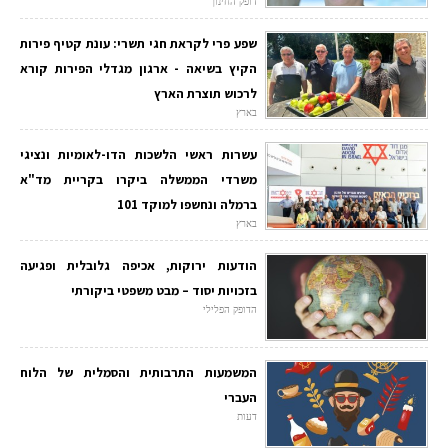
דופק החינוך
שפע פרי לקראת חגי תשרי: עונת קטיף פירות
הקיץ בשיאה - ארגון מגדלי הפירות קורא
לרכוש תוצרת הארץ
בארץ
עשרות ראשי הלשכות הדו-לאומיות ונציגי
משרדי הממשלה ביקרו בקריית מד"א
ברמלה ונחשפו למוקד 101
בארץ
הודעות ירוקות, אכיפה גלובלית ופגיעה
בזכויות יסוד – מבט משפטי ביקורתי
הדופק הפלילי
המשמעות התרבותית והסמלית של הלוח
העברי
דעות