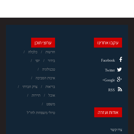
עקבו אחרינו
ערוצי תוכן
חדשות
כלכלה
Facebook
בידור
יופי
טכנולוגיה
Twitter
איכות הסביבה
Google+
בריאות
צדק חברתי
RSS
אוכל
תיירות
משפט
אודות ועזרה
טיולי משפחות לחו"ל
צרו קשר