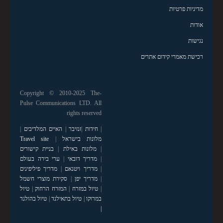
מדיניות פרטיות
אודות
נגישות
רכישת מאמרי קידום אתרים
Copyright © 2010-2025 The-
Pulse Communications LTD. All
rights reserved
|
חידות
|
זנזיבר
|
האיים המלדיבים
|
מלונות בישראל
|
Travel site
|
מלונות באילת
|
בניית קישורים
|
מדריך דובאי
|
ערי בירה בעולם
|
מדריך ויטנאם
|
מדריך פיליפינים
|
מדריך יפן
|
סקירת מוצרי חשמל
|
טיול במזרח
|
המזרח הרחוק
|
טיול
במרוקו
|
טיול בתאילנד
|
טיול בהולנד
|