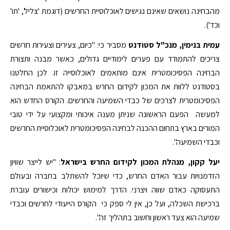
מהבחינה נושאים שאינם נגישים לאוכלוסיית החרשים (דוגמת 'צליל', 'תו'
וכד').
עמית בנימין, מנכ"ל סטודנט
מסביר כי: "כיום, צעירים וצעירות חרשים
צריכים להתמודד עם פערים לימודיים גדולים, כאשר מבנה ותצורת
הבחינה הפסיכומטרית אינם מותאמים לאוכלוסייה זו. לכן החלטנו
בסטודנט ללוות את המכון לקידום החרש במאבקו להתאמת הבחינה
הפסיכומטרית לצרכים של כבדי השמיעה והחרשים. הקורס החדש הוא
למעשה הפעם הראשונה שניתן מענה איכותי ומקצועי על ידי טובי
המורים בארץ בתחום ההכנה לבחינה הפסיכומטרית לאוכלוסיית החרשים
וכבדי השמיעה".
יעל קקון, מנהלת המכון לקידום החרש בישראל
: "יש לייצר שוויון
הזדמנויות עבור האדם החרש, כדי שיוכל להשתלב בחברה ובעולם
התעסוקה כאדם שווה ויצרני. הדרך למימוש יכולות וכישורים עוברת
ברכישת השכלה, ועל כן, אין לי ספק כי הקורס הייעודי לחרשים וכבדי
שמיעה הוא צעד ראשון וחשוב בתהליך זה".