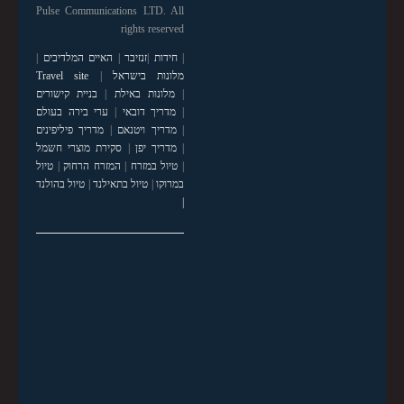
Pulse Communications LTD. All
rights reserved
|
חידות
|
זנזיבר
|
האיים המלדיבים
|
מלונות בישראל
|
Travel site
|
מלונות באילת
|
בניית קישורים
|
מדריך דובאי
|
ערי בירה בעולם
|
מדריך ויטנאם
|
מדריך פיליפינים
|
מדריך יפן
|
סקירת מוצרי חשמל
|
טיול במזרח
|
המזרח הרחוק
|
טיול
במרוקו
|
טיול בתאילנד
|
טיול בהולנד
|