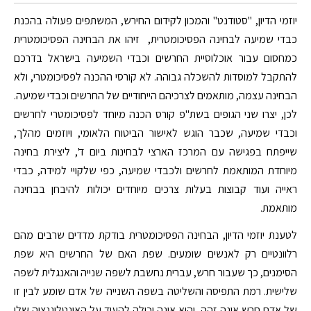
יוזמי הדיון, "סטודנט" והמכון לקידום החירש, המשתפים פעולה בהכנת
כבדי שמיעה לבחינה הפסיכומטרית, זיהו את הבחינה הפסיכומטרית
כמחסום עבור אוכלוסיית החרשים וכבדי השמיעה בישראל בדרכם
להתקבל למוסדות להשכלה גבוהה. לא קורסי ההכנה לפסיכומטרי, ולא
הבחינה עצמה, מותאמים לצרכיהם הייחודיים של החרשים וכבדי שמיעה.
לכן, יצרו שני הגופים בשת"פ קורס הכנה מיוחד לפסיכומטרי לחרשים
וכבדי שמיעה, שכבר הוגש לאישור הביטוח הלאומי, ויוזמים מהלך,
שייפתח בפגישה עם המרכז הארצי לבחינות ביום ד', ליצירת בחינה
מיוחדת המותאמת לחרשים ולכבדי שמיעה, כפי שלקויי למידה, כבדי
ראייה ועוד קבוצות בעלות צרכים מיוחדים יכולות להיבחן בבחינה
מותאמת.
לטענת יוזמי הדיון, הבחינה הפסיכומטרית בודקת מדדים שרבים מהם
רלוונטיים רק לאנשים שומעים. שפת האם של החרשים היא שפת
הסימנים, כך שעבור חרש, עברית נחשבת לשפה שנייה והאנגלית לשפה
שלישית. רמת התפיסה והשליטה בשפה השנייה של אדם שומע לבין זו
של אדם חרש אינה זהה, והיא אינה יכולה להעיד על האינטליגנציה שלו