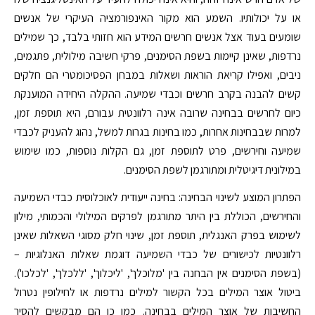
או על יכולותיו. השמע הוא מקור האינפורמציה העיקרי של אנשים
שומעים בעוד אצל אנשים חרשים המידע הוא חזותי בלבד, כך שמילים
נרדפות, שאינן קיימות בשפת הסימנים, פרקי חשיבה מילולית, פתגמים,
ניבים, ואפילו קריאת הוראות ושאלות במבחן הפסיכומטרי הם חלקים
קשים להבנה בקרב חרשים וכבדי שמיעה. ההקלה היחידה המוענקת
כיום לחרשים בבחינה שרובה אינה רלוונטית עבורם, היא תוספת זמן,
למרות שבבחינות אחרות, כמו בחינות בגרות למשל, נהוג להעניק לכבדי
שמיעה וחירשים, פרט לתוספת זמן, גם הקלות נוספות, כמו שימוש
במילונית דיגיטלית ומתורגמן לשפת הסימנים.
הפתרון המוצע לשינוי הבחינה: בחינה ייעודית לאוכלוסית כבדי השמיעה
והחירשים, הכוללת בין היתר מתורגמן לפרקים המילולי והכמותי, מילון
לשימוש בפרק האנגלית, תוספת זמן, שינוי חלק מסוגי השאלות שאינן
רלוונטיות לכישורים של כבדי השמיעה דוגמת שאלות האנלוגיות –
(בשפת הסימנים אין הבחנה בין 'מלוכלך', 'ליכלוך', 'ללכלך', 'לכלכו').
ביטול אוצר המילים בכל הקשור למילים נרדפות או לחילופין נטרול
החשיבות של אוצר המילים בבחינה. כמו כן הם מבקשים להסיר