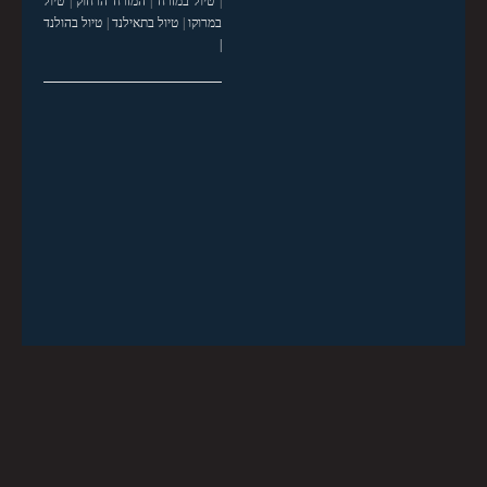
|
טיול במזרח
|
המזרח הרחוק
|
טיול
במרוקו
|
טיול בתאילנד
|
טיול בהולנד
|