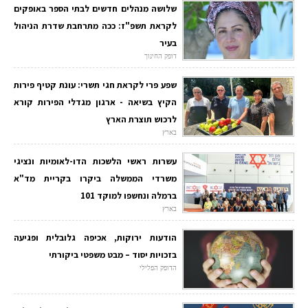
שלושה מנהלים חדשים לבתי הספר באופקים
לקראת תשפ"ז: ככה מתרחבת שדרת הניהול
בעיר
דופק החינוך
שפע פרי לקראת חגי תשרי: עונת קטיף פירות
הקיץ בשיאה - ארגון מגדלי הפירות קורא
לרכוש תוצרת הארץ
בארץ
עשרות ראשי הלשכות הדו-לאומיות ונציגי
משרדי הממשלה ביקרו בקריית מד"א
ברמלה ונחשפו למוקד 101
בארץ
הודעות ירוקות, אכיפה גלובלית ופגיעה
בזכויות יסוד – מבט משפטי ביקורתי
הדופק הפלילי