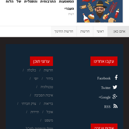
המשמעות התרבותית והסמלית של הלוח
העברי
דעות
אתם כאן:
ראשי
חדשות
חדשות החינוך
עקבו אחרינו
ערוצי תוכן
חדשות
כלכלה
Facebook
בידור
יופי
טכנולוגיה
Twitter
איכות הסביבה
Google+
בריאות
צדק חברתי
RSS
אוכל
תיירות
משפט
אודות ועזרה
טיולי משפחות לחו"ל