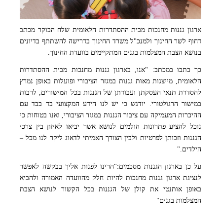
ארגון גננות מחנכות מבית ההסתדרות הלאומית שלח הבוקר מכתב
תמונה: שאטרסטוק
דחוף לשר החינוך ולמנכ"ל משרד החינוך בדרישה להשתתף בדיונים
בנושא הצבת המצלמות בגנים המתקיימים בוועדת החינוך.
כך כתבו במכתב: "אנו, בארגון גננות מחנכות מבית ההסתדרות
הלאומית, מייצגות מאות גננות במגזר הציבורי ופועלות באופן נמרץ
להסדרת תנאי העסקתן ועבודתן של הגננות בכל המישורים, לרבות
במישור הרגולטורי. יודגש כי יש לנו הידע המקצועי בד בבד עם
ההיכרות המעמיקה עם ציבור הגננות במגזר הציבורי, ואנו בטוחות כי
נוכל להציע פתרונות הולמים לנושא אשר יביאו לאיזון בין צרכי
הגננות וזכותן לפרטיות ולבין הצורך האמיתי לדאוג ליקר לנו מכל –
הילדים."
על כן בארגון הגננות מסכמים:"הרינו לפנות אליך בבקשה לאפשר
לנציגת ארגון גננות מחנכות להיות חלק מהוועדה האמורה ולהביא
באופן אותנטי את קולן של הגננות בכל הקשור לנושא הצבת
המצלמות בגנים"