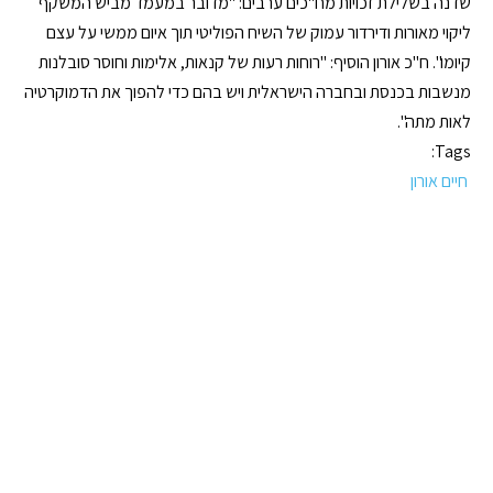
שדנה בשלילת זכויות מח"כים ערבים: "מדובר במעמד מביש המשקף
ליקוי מאורות ודירדור עמוק של השיח הפוליטי תוך איום ממשי על עצם
קיומו". ח"כ אורון הוסיף: "רוחות רעות של קנאות, אלימות וחוסר סובלנות
מנשבות בכנסת ובחברה הישראלית ויש בהם כדי להפוך את הדמוקרטיה
לאות מתה".
Tags:
חיים אורון