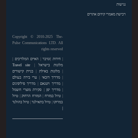
נגישות
רכישת מאמרי קידום אתרים
Copyright © 2010-2025 The-
Pulse Communications LTD. All
rights reserved
|
חידות
|
זנזיבר
|
האיים המלדיבים
|
מלונות בישראל
|
Travel site
|
מלונות באילת
|
בניית קישורים
|
מדריך דובאי
|
ערי בירה בעולם
|
מדריך ויטנאם
|
מדריך פיליפינים
|
מדריך יפן
|
סקירת מוצרי חשמל
|
טיול במזרח
|
המזרח הרחוק
|
טיול
במרוקו
|
טיול בתאילנד
|
טיול בהולנד
|