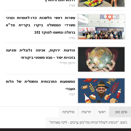
בארץ
עשרות ראשי הלשכות הדו-לאומיות ונציגי
משרדי הממשלה ביקרו בקריית מד"א
ברמלה ונחשפו למוקד 101
בארץ
הודעות ירוקות, אכיפה גלובלית ופגיעה
בזכויות יסוד – מבט משפטי ביקורתי
הדופק הפלילי
המשמעות התרבותית והסמלית של הלוח
העברי
דעות
אתם כאן:
ראשי
חדשות
פוליטיקה
ג'ומס: "הניסיון לשלול זכויות מח"כים ערבים - ליקוי מאורות"