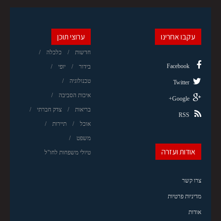
עקבו אחרינו
ערוצי תוכן
חדשות
כלכלה
Facebook
בידור
יופי
טכנולוגיה
Twitter
איכות הסביבה
Google+
בריאות
צדק חברתי
RSS
אוכל
תיירות
משפט
אודות ועזרה
טיולי משפחות לחו"ל
צרו קשר
מדיניות פרטיות
אודות