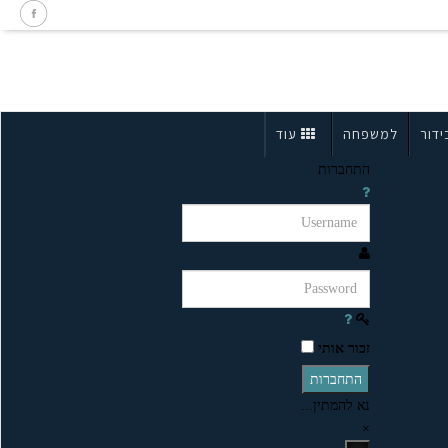
ידור
למשפחה
עוד
התחברות
זכור אותי
התחברות
נא להמתין...
×