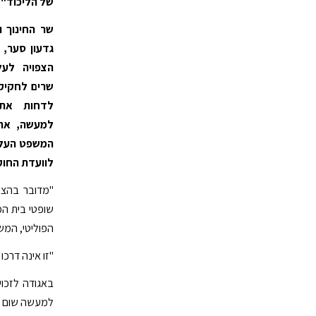
של הליכוד"
שר החינוך 
גדעון סער,
הצפויה לע
שרים לחקיק
לדחות את 
למעשה, את 
המשפט העליו
לוועדת החוק
"מדובר בהצע
שופטי בית המ
הפוליטי, המש
"זו אינה דרכו
באגודה לזכו
למעשה שום צו