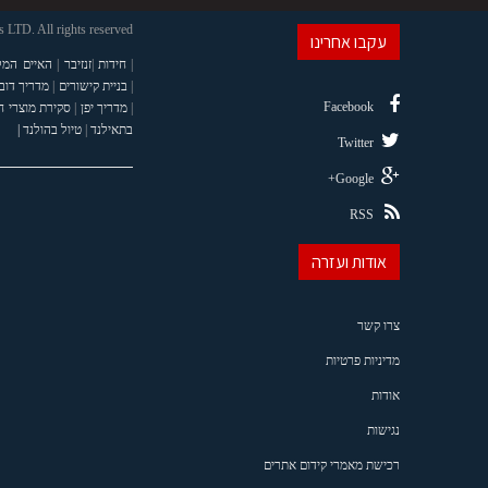
LTD. All rights reserved
עקבו אחרינו
|
חידות
|
זנזיבר
|
האיים המל
|
בניית קישורים
|
מדריך דוב
Facebook
|
מדריך יפן
|
סקירת מוצרי 
בתאילנד
|
טיול בהולנד |
Twitter
Google+
RSS
אודות ועזרה
צרו קשר
מדיניות פרטיות
אודות
נגישות
רכישת מאמרי קידום אתרים