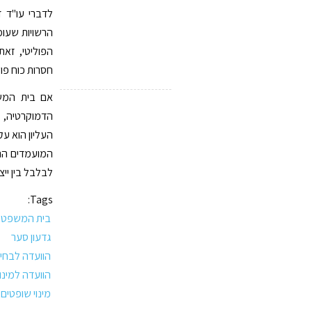
לדברי עו"ד 
הרשויות שעומ
הפוליטי, זאת
חסרות כוח פו
אם בית המש
הדמוקרטיה, ו
העליון הוא עק
המועמדים הנו
לבלבל בין ייצ
Tags:
בית המשפט ה
גדעון סער
הוועדה לבחי
הוועדה למינו
מינוי שופטים