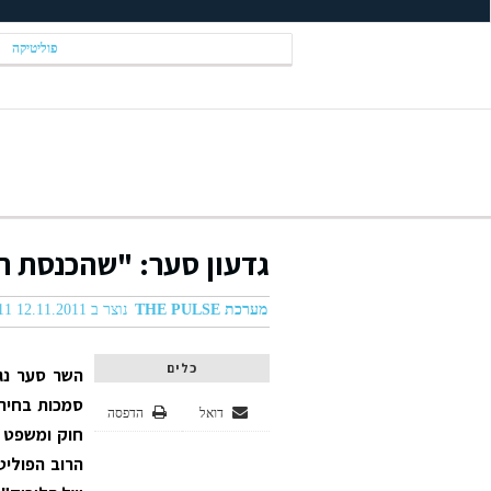
פוליטיקה
גדעון סער: "שהכנסת תב
מערכת THE PULSE
נוצר ב 12.11.2011 06:11
כלים
השר סער נגד
סמכות בחירת
דואל
הדפסה
חוק ומשפט 
הרוב הפוליט