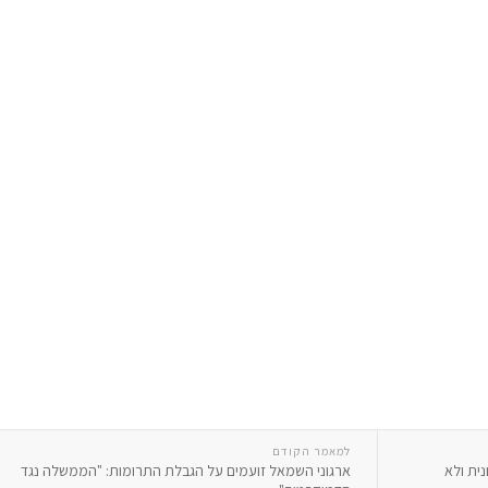
למאמר הקודם
ית ולא
ארגוני השמאל זועמים על הגבלת התרומות: "הממשלה נגד