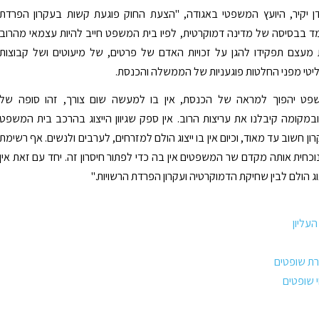
דן יקיר, היועץ המשפטי באגודה, "הצעת החוק פוגעת קשות בעקרון הפרדת
ד בבסיסה של מדינה דמוקרטית, לפיו בית המשפט חייב להיות עצמאי מהרוב
 מעצם תפקידו להגן על זכויות האדם של פרטים, של מיעוטים ושל קבוצות
ליטי מפני החלטות פוגעניות של הממשלה והכנסת.
פט יהפוך למראה של הכנסת, אין בו למעשה שום צורך, זהו סופה של
במקומה קיבלנו את עריצות הרוב. אין ספק שגיוון הייצוג בהרכב בית המשפט
רון חשוב עד מאוד, וכיום אין בו ייצוג הולם למזרחים, לערבים ולנשים. אף רשימת
כחית אותה מקדם שר המשפטים אין בה כדי לפתור חיסרון זה. יחד עם זאת אין
וג הולם לבין שחיקת הדמוקרטיה ועקרון הפרדת הרשויות."
עליון
רת שופטים
י שופטים