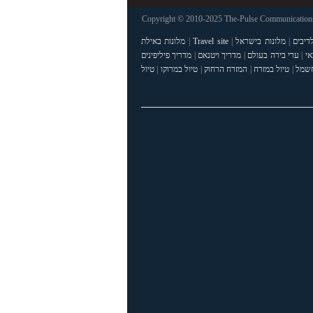
Copyright © 2010-2025 The-Pulse Communications 
דיבים
|
מלונות בישראל
|
Travel site
|
מלונות באילת
אי
|
ערי בירה בעולם
|
מדריך ויטנאם
|
מדריך פיליפינים
חשמל
|
טיול במזרח
|
המזרח הרחוק
|
טיול במרוקו
|
טיול