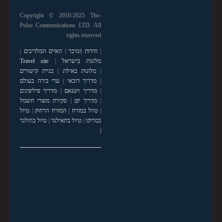
Copyright © 2010-2025 The-
Pulse Communications LTD. All
rights reserved
|
חידות
|
זנזיבר
|
האיים המלדיבים
|
מלונות בישראל
|
Travel site
|
מלונות באילת
|
בניית קישורים
|
מדריך דובאי
|
ערי בירה בעולם
|
מדריך ויטנאם
|
מדריך פיליפינים
|
מדריך יפן
|
סקירת מוצרי חשמל
|
טיול במזרח
|
המזרח הרחוק
|
טיול
במרוקו
|
טיול בתאילנד
|
טיול בהולנד
|