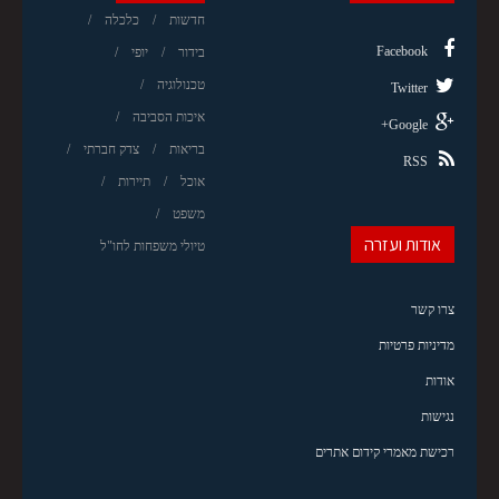
חדשות
כלכלה
Facebook
בידור
יופי
טכנולוגיה
Twitter
איכות הסביבה
Google+
בריאות
צדק חברתי
RSS
אוכל
תיירות
משפט
אודות ועזרה
טיולי משפחות לחו"ל
צרו קשר
מדיניות פרטיות
אודות
נגישות
רכישת מאמרי קידום אתרים