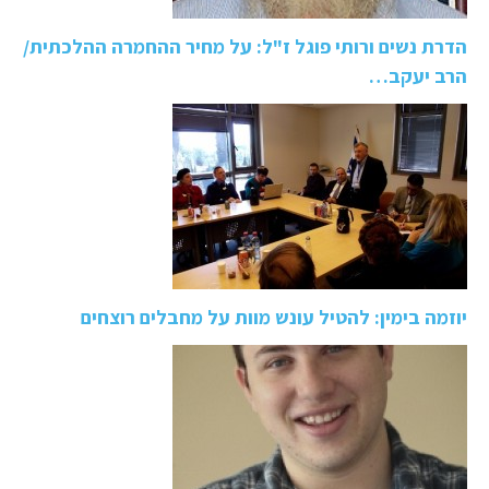
הדרת נשים ורותי פוגל ז"ל: על מחיר ההחמרה ההלכתית/
הרב יעקב…
יוזמה בימין: להטיל עונש מוות על מחבלים רוצחים