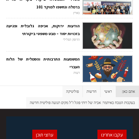
ברמלה ונחשפו למוקד 101
בארץ
הודעות ירוקות, אכיפה גלובלית ופגיעה
בזכויות יסוד – מבט משפטי ביקורתי
הדופק הפלילי
המשמעות התרבותית והסמלית של הלוח
העברי
דעות
אתם כאן:
ראשי
חדשות
פוליטיקה
בעקבות הטבח באיתמר: אביה של רותי פוגל ז"ל מקים תנועה פוליטית חדשה
עקבו אחרינו
ערוצי תוכן