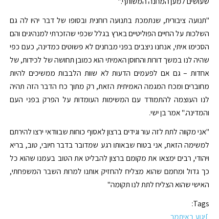
שעושים למען המחנה המשותף."
"תנועה ציבורית, שנתמכת בתנועה רוחנית ובסופו של דבר יהיו לה גם
השלכות על החיים הפוליטיים בארץ בגלל שכפי שהזכרתי למנהיגים והם
הסכימו איתי, אנחנו ניצבים בפני מבחנים לא פשוטים כמדינה, כעם כפי
שהיה לנו במשך דורות והחוסן האמיתי הוא כמובן תחושה של לכידות, של
אחדות – גם אם לפעמים הדעות לא שוות הלבבות ממשיכים להיות
מחוברים ומכח המגמה האמיתית הזאת, רק מתוך כח הדבר הזה תהיה
לנו העוצמה להתמודד עם המשימות העומדות על הפרק בפני העם
והמדינה." אמר בן ישי.
"אני מקווה לתת לזה עור וגידים ברצון לאסוף כוחות שבוודאי ירצו להירתם
למשימה הזאת, אני בטוח שבאותו רגע שמדובר בדבר חיובי, טוב, בריא
ויהודי, רבים ימצאו את מקומם ברצון להבליט את הטוב בעמנו שהוא כל
כך גדול ומחמם שהוא מצליח להחזיק אותנו למרות השבר המשפחתי,
האישי שהוא הצליח לתת לנו תקומה"
Tags:
]יגוע באיתמר