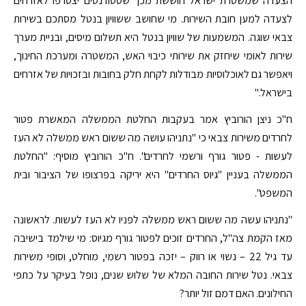
הצעדה שמשטרת ישראל חוששת מכך שסטודנטים יצטרפו לאזרחים
לצעדה למען חובת השירות. מי שחושב ששוויון בנטל מסתכם בשירות
צבאי שוגה. המשמעות של שוויון בנטל היא תשלום מיסים, ובניית מערך
שירות לאומי שיחזק את שירותי כיבוי האש, המשטרה ומערכת החינוך,
ויאפשר גם לאוכלוסיות מבודלות לקחת חלק בחובות ובזכויות של אזרחים
בישראל."
ח"כ ניצן הורוביץ אמר בעקבות החלטת הממשלה המאשרת פטור
לחרדים משירות צבאי כי "נתניהו עושה מה ששום ראש ממשלה לא העז
לעשות - פטור גורף ורשמי לחרדים". ח"כ הורוביץ מוסיף: "החלטת
הממשלה בעניין "גיוס החרדים" היא יריקה בפרצופו של הציבור ובית
המשפט".
"נתניהו עשה מה ששום ראש ממשלה לפניו לא העז לעשות. לראשונה
מאז הקמת צה"ל, החרדים זוכים לפטור גורף מגיוס: מי שילמד בישיבה
עד גיל 22 – נשוי או רווק – יזכה בפטור רשמי, מוחלט, וסופי משירות
צבאי. נטל שירות החובה המלא של שלוש שנים, נופל בעיקר על כתפי
החילונים. האם דמם זול יותר?