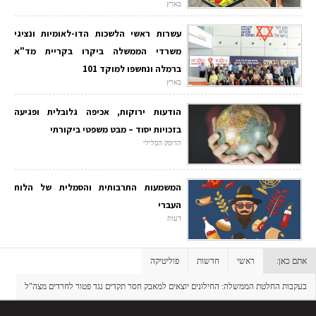
בארץ
עשרות ראשי הלשכות הדו-לאומיות ונציגי
משרדי הממשלה ביקרו בקריית מד"א
ברמלה ונחשפו למוקד 101
בארץ
הודעות ירוקות, אכיפה גלובלית ופגיעה
בזכויות יסוד – מבט משפטי ביקורתי
הדופק הפלילי
המשמעות התרבותית והסמלית של הלוח
העברי
דעות
אתם כאן:
ראשי
חדשות
פוליטיקה
בעקבות החלטת הממשלה: החילונים יוצאים למאבק חסר תקדים נגד פטור לחרדים מצה"ל