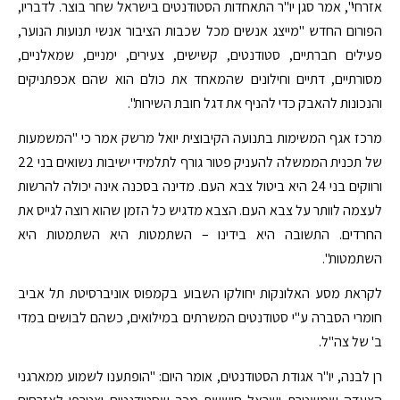
אזרחי", אמר סגן יו"ר התאחדות הסטודנטים בישראל שחר בוצר. לדבריו,
הפורום החדש "מייצג אנשים מכל שכבות הציבור אנשי תנועות הנוער,
פעילים חברתיים, סטודנטים, קשישים, צעירים, ימניים, שמאלניים,
מסורתיים, דתיים וחילונים שהמאחד את כולם הוא שהם אכפתניקים
והנכונות להאבק כדי להניף את דגל חובת השירות".
מרכז אגף המשימות בתנועה הקיבוצית יואל מרשק אמר כי "המשמעות
של תכנית הממשלה להעניק פטור גורף לתלמידי ישיבות נשואים בני 22
ורווקים בני 24 היא ביטול צבא העם. מדינה בסכנה אינה יכולה להרשות
לעצמה לוותר על צבא העם. הצבא מדגיש כל הזמן שהוא רוצה לגייס את
החרדים. התשובה היא בידינו – השתמטות היא השתמטות היא
השתמטות".
לקראת מסע האלונקות יחולקו השבוע בקמפוס אוניברסיטת תל אביב
חומרי הסברה ע"י סטודנטים המשרתים במילואים, כשהם לבושים במדי
ב' של צה"ל.
רן לבנה, יו"ר אגודת הסטודנטים, אומר היום: "הופתענו לשמוע ממארגני