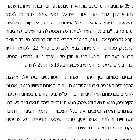
כ-35 ארגונים הקימו בשבועות האחרונים את פורום חובת השירות, השואף
להביא לכך שכל צעיר אזרח ישראל יבצע שירות צבאי או לאומי
משמעותי. הפעולה הראשונה של הפורום תהיה מסע אלונקות בן שלושה
ימים מהבקו"ם בתל השומר לבית ראש הממשלה בירושלים, שהציבור
יקרא להצטרף אליו. זאת, במטרה להביא לביטול רפורמת משרד האוצר
שתעניק פטור גורף משירות צבאי לאברכים מגיל 22 ולקראת הדיון
בבג"צ בעתירות שהוגשו בנושא חוק טל שיערך ב-30 לחודש. המסע
יערך בימים שלישי עד חמישי בשבוע הבא 18 עד ה-20 לחודש.
חברים בפורום בין היתר התאחדות הסטודנטים בישראל, מועצת
התלמידים הארצית וארגוני סטודנטים שונים, הפורום לשוויון בנטל, וארגוני
לוחמים כמו פורום המג"דים ופורום החפ"שים. כן שותפים בפורום התנועה
הקיבוצית, תנועות נוער והגשמה, תנועות וזרמים ביהדות וארגוני חופש דת.
הארגונים האלה מייצגים את כלל הציבור הישראלי הציוני - דתיים,
מסורתיים וחילונים, אנשי ימין, מרכז ושמאל. הציפייה היא שבימים
הקרובים יצטרפו ארגונים ואישים רבים.
הפורום קורא לקבל את העיקרון שהצבא הוא שצריך להחליט מי עושה