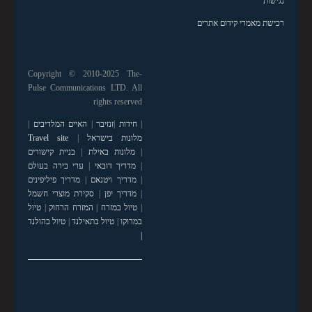
נגישות
רכישת מאמרי קידום אתרים
Copyright © 2010-2025 The-
Pulse Communications LTD. All
rights reserved
|
חידות
|
זנזיבר
|
האיים המלדיבים
|
מלונות בישראל
|
Travel site
|
מלונות באילת
|
בניית קישורים
|
מדריך דובאי
|
ערי בירה בעולם
|
מדריך ויטנאם
|
מדריך פיליפינים
|
מדריך יפן
|
סקירת מוצרי חשמל
|
טיול במזרח
|
המזרח הרחוק
|
טיול
במרוקו
|
טיול בתאילנד
|
טיול בהולנד
|