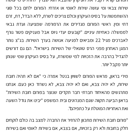
שירות צבאי ומי עושה שירות לאומי או אזרחי. הפורום ילחם בכל סוגי
ההשתמטות על בסיס העיקרון וכולם צריכים לשרת, ללא הבדל, דת, זרם
דתי ומין. ראשי הפורום מגדירים את הרפורמה שמציעה ועדת גבאי
לממשלה כאחיזת עיניים. "קובעים יעדי גיוס אבל מעניקים פטור גורף
לאברכים מגיל 22 ומביאים לפגיעה אנושה בערך השירות. בג"צ נותר
המגן האחרון מפני הרס טוטאלי של השירות בישראל". הם גם דורשים
להגדיל בהרבה את הזכויות למי שמשרת, על בסיס העיקרון שמי שנותן
יותר מקבל יותר.
מירי בראון, מראש הפורום לשוויון בנטל אמרה כי "אם לא תהיה חובת
שירות, לא יהיה צבא, ואם לא יהיה צבא, לא נשרוד כאן כעם. אנחנו
מתרגשים מהאיחוד חברתי חבר תקדים שנוצר בפורום חובת השירות"
בראון הביעה תקווה שגם המנהיגים ובית המשפט "יבינו את גודל השעה
ואת האחריות המוטלת על כתפיהם".
"פורום חובת השירות מתכוון להחזיר את החברה למצב בה כולם לוקחים
חלק בחובות ולא רק בזכויות, אם בצבא, אם בשירות לאומי ואם בשירות