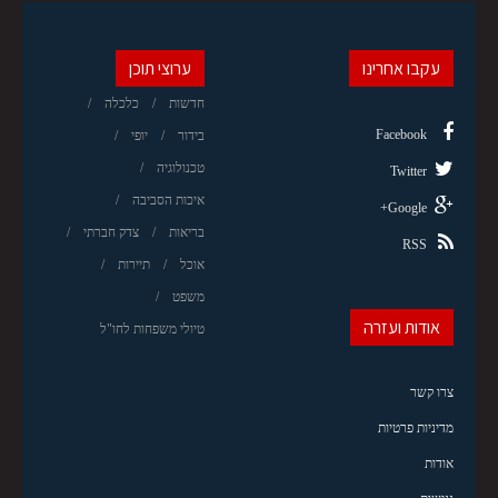
עקבו אחרינו
ערוצי תוכן
חדשות
כלכלה
Facebook
בידור
יופי
טכנולוגיה
Twitter
איכות הסביבה
Google+
בריאות
צדק חברתי
RSS
אוכל
תיירות
משפט
אודות ועזרה
טיולי משפחות לחו"ל
צרו קשר
מדיניות פרטיות
אודות