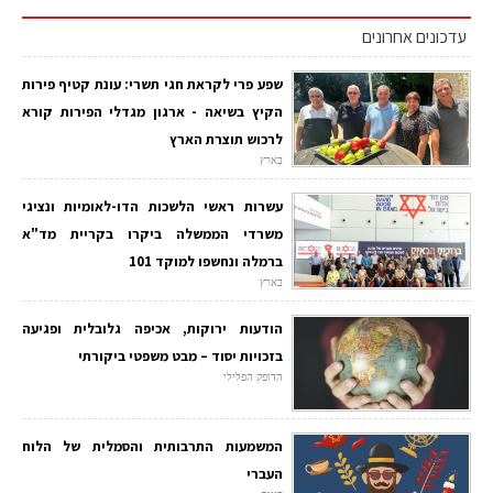
עדכונים אחרונים
שפע פרי לקראת חגי תשרי: עונת קטיף פירות
הקיץ בשיאה - ארגון מגדלי הפירות קורא
לרכוש תוצרת הארץ
בארץ
עשרות ראשי הלשכות הדו-לאומיות ונציגי
משרדי הממשלה ביקרו בקריית מד"א
ברמלה ונחשפו למוקד 101
בארץ
הודעות ירוקות, אכיפה גלובלית ופגיעה
בזכויות יסוד – מבט משפטי ביקורתי
הדופק הפלילי
המשמעות התרבותית והסמלית של הלוח
העברי