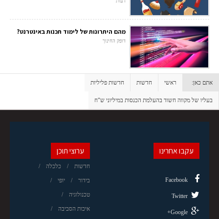
דעות
מהם היתרונות של לימוד תכנות באינטרנט?
דופק החינוך
אתם כאן:
ראשי
חדשות
חדשות פליליות
בעליו של מקווה חשוד בהעלמת הכנסות במיליוני ש"ח
עקבו אחרינו
ערוצי תוכן
חדשות
כלכלה
Facebook
בידור
יופי
טכנולוגיה
Twitter
איכות הסביבה
Google+