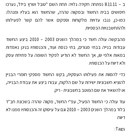
ב – 8.11.11 נפתחה חקירה גלויה תחת השם "טובל ושרץ בידו", נערכו
חיפושים בבית החשוד ובמקווה טהרה, שהחשוד הוא בעליו ומנהלו.
כמו-כן, נגבו עדויות מלקוחות וספקים אשר להם קשר לפעילותו
ולהתחשבנויות הכספיות.
מהבקשה עולה חשד כי במהלך השנים 2003 – 2010 ביצע החשוד
עבודות בנייה בבתי מגורים, בתי כנסת ועוד, והכנסותיו בגינן נאמדות
במאות אלפי ₪, אך החשוד לא הודיע לפקיד השומה על פתיחת עסק
ולא דיווח על הכנסותיו.
כדי להסוות את פעילותו העסקית, בקש החשוד מספקי חומרי הבניין
להוציא חשבוניות ישירות על שם הלקוח, עבורו ביצע את עבודת הבנייה,
או להשאיר את שם המוטב בחשבונית - ריק.
עוד עולה כי החשוד הפעיל, עפ"י החשד, מקווה טהרה בשכונת חב"ד
בלוד במהלך השנים 2003 – 2010 וגם על עיסוקו זה והכנסותיו ממנו לא
דיווח.
Tags: