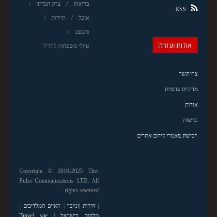
בריאות
צדק חברתי
RSS
אוכל
תיירות
משפט
אודות ועזרה
טיולי משפחות לחו"ל
צרו קשר
מדיניות פרטיות
אודות
נגישות
רכישת מאמרי קידום אתרים
Copyright © 2010-2025 The-
Pulse Communications LTD. All
rights reserved
|
חידות
|
זנזיבר
|
האיים המלדיבים
|
מלונות בישראל
|
Travel site