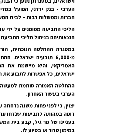
וישראלים, במסגרתן נטען כי הבנק 
הערבי - בנק ירדני, הפועל במדי
חברות וממשלות רבות – לבית המשפט
הליכי התביעה ממומנים על ידי עור
הוצאותיהם בניהול הליכי התביעה נא
במסגרת ההחלטה הנוכחית, הור
מ-6,000 תובעים ישראלים
האמריקאי, והיא מיישמת את הה
ישראלים, כל אפשרות לתבוע את ה
הערבי בעשור האחרון.
יצוין, כי לפני פחות משנה נדחתה 
דומה במהותה לתביעות שנדחו עת
בעניינו של מר גיל, קבע בית המש
במימון טרור או בסיוע לו.