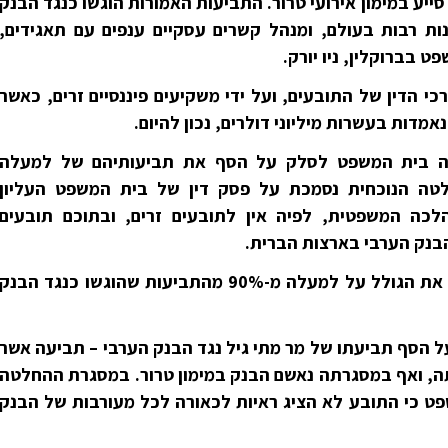
סייע במימון אירועי טרור. התביעות האמורות הוגשו כנגד הבנק
נות רבות בעולם, ומנהל קשרים עסקיים ענפים עם תאגידים,
 בברוקלין, ניו יורק.
כי הדין של התובעים, ועל ידי משקיעים פיננסיים זרים, כאשר
מדות בעשרות מיליוני דולרים, נכון להיום.
ה בית המשפט לסלק על הסף את תביעותיהם של למעלה
. ההחלטה הנוכחית נסמכת על פסק דין של בית המשפט העליון
לכה המשפטית, לפיה אין לתובעים זרים, ובתוכם תובעים
בנק הערבי בארצות הברית.
ההחלטה האמורה סותמת למעשה את הגולל על למעלה מ-90% מהתביעות שהוגשו כנגד הבנק
על הסף תביעתו של מר מתי גיל נגד הבנק הערבי – תביעה אשר
ה, ואף במסגרתה נאשם הבנק במימון טרור. במסגרת ההחלטה
פט כי התובע לא הציג ראיות לכאורה לכל מעורבות של הבנק