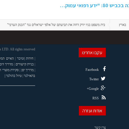
 רפואי עמוק…
בארץ
בית משפט בניו יורק דחה את תביעתם של אלפי ישראלים נגד "הבנק הערבי"
LTD. All rights reserved
עקבו אחרינו
|
חידות
|
זנזיבר
|
האיים המל
|
בניית קישורים
|
מדריך דוב
Facebook
|
מדריך יפן
|
סקירת מוצרי 
בתאילנד
|
טיול בהולנד |
Twitter
Google+
RSS
אודות ועזרה
צרו קשר