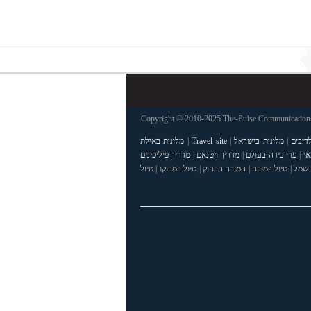
Copyright © 2010-2025 The-Pulse Communications 
דיבים
|
מלונות בישראל
|
Travel site
|
מלונות באילת
אי
|
ערי בירה בעולם
|
מדריך ויטנאם
|
מדריך פיליפינים
חשמל
|
טיול במזרח
|
המזרח הרחוק
|
טיול במרוקו
|
טיול