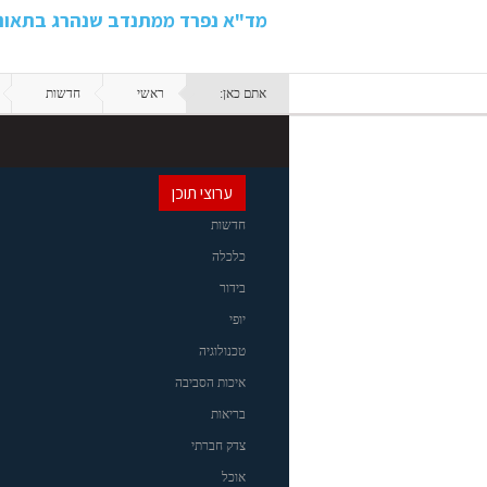
מד"א נפרד ממתנדב שנהרג בתאונה בכביש 80: "ידע
אתם כאן:
ראשי
חדשות
ערוצי תוכן
חדשות
כלכלה
בידור
יופי
טכנולוגיה
איכות הסביבה
בריאות
צדק חברתי
אוכל