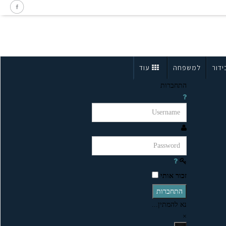
ידור
למשפחה
עוד
התחברות
זכור אותי
התחברות
נא להמתין...
×