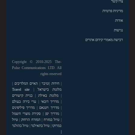
צרו קשר
מדיניות פרטיות
אודות
נגישות
רכישת מאמרי קידום אתרים
Copyright © 2010-2025 The-
Pulse Communications LTD. All
rights reserved
|
חידות
|
זנזיבר
|
האיים המלדיבים
|
מלונות בישראל
|
Travel site
|
מלונות באילת
|
בניית קישורים
|
מדריך דובאי
|
ערי בירה בעולם
|
מדריך ויטנאם
|
מדריך פיליפינים
|
מדריך יפן
|
סקירת מוצרי חשמל
|
טיול במזרח
|
המזרח הרחוק
|
טיול
במרוקו
|
טיול בתאילנד
|
טיול בהולנד
|