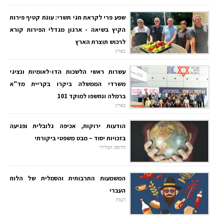
שפע פרי לקראת חגי תשרי: עונת קטיף פירות
הקיץ בשיאה - ארגון מגדלי הפירות קורא
לרכוש תוצרת הארץ
בארץ
עשרות ראשי הלשכות הדו-לאומיות ונציגי
משרדי הממשלה ביקרו בקריית מד"א
ברמלה ונחשפו למוקד 101
בארץ
הודעות ירוקות, אכיפה גלובלית ופגיעה
בזכויות יסוד – מבט משפטי ביקורתי
הדופק הפלילי
המשמעות התרבותית והסמלית של הלוח
העברי
דעות