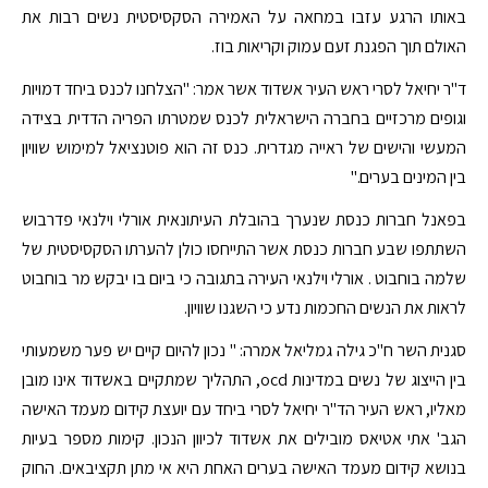
באותו הרגע עזבו במחאה על האמירה הסקסיסטית נשים רבות את
האולם תוך הפגנת זעם עמוק וקריאות בוז.
ד"ר יחיאל לסרי ראש העיר אשדוד אשר אמר: "הצלחנו לכנס ביחד דמויות
וגופים מרכזיים בחברה הישראלית לכנס שמטרתו הפריה הדדית בצידה
המעשי והישים של ראייה מגדרית. כנס זה הוא פוטנציאל למימוש שוויון
בין המינים בערים."
בפאנל חברות כנסת שנערך בהובלת העיתונאית אורלי וילנאי פדרבוש
השתתפו שבע חברות כנסת אשר התייחסו כולן להערתו הסקסיסטית של
שלמה בוחבוט . אורלי וילנאי העירה בתגובה כי ביום בו יבקש מר בוחבוט
לראות את הנשים החכמות נדע כי השגנו שוויון.
סגנית השר ח"כ גילה גמליאל אמרה: " נכון להיום קיים יש פער משמעותי
בין הייצוג של נשים במדינות ocd, התהליך שמתקיים באשדוד אינו מובן
מאליו, ראש העיר הד"ר יחיאל לסרי ביחד עם יועצת קידום מעמד האישה
הגב' אתי אטיאס מובילים את אשדוד לכיוון הנכון. קימות מספר בעיות
בנושא קידום מעמד האישה בערים האחת היא אי מתן תקציבאים. החוק