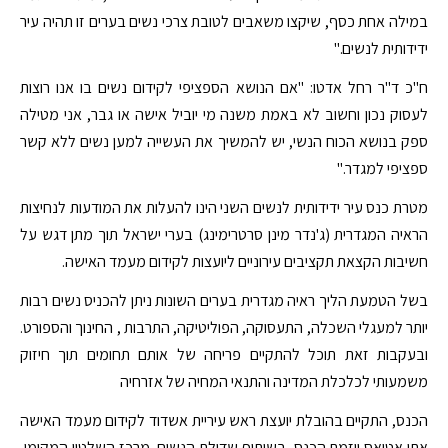
במילה אחת כסף, שיקצו משאבים לטובת צרכי נשים בערים זו תהיה עיר
ידידותית לנשים."
ח"כ ד"ר רחל אדטו: "אם הנושא הספציפי לקידום נשים בו אנו רוצות
לעסוק נכון וחשוב לא באמת משנה מי יוביל אישה או גבר, אני מטילה
ספק בנושא הכוח הנשי, יש להמשיך את העשייה למען נשים ללא קשר
ספציפי למגדר."
מטרת כנס עיר ידידותית לנשים השני הינו להעלות את המודעות לנחיצות
הראיה המגדרית (ג'נדר מינן סרטרימינג) בערי ישראל תוך מתן דגש על
חשיבות הקצאת תקציבים עירוניים ליועצות לקידום מעמד האישה.
בשל הטמעת הליך ראיה מגדרית בערים השונות ניתן להכניס נשים רבות
יותר למעגלי השכלה, התעסוקה, הפוליטיקה, התרבות , החינוך והספורט.
ובעקבות זאת תוכל להתקיים פריחה של אותם תחומים תוך חיזוק
משמעותי לכלכלת המדינה והתנאי המחיה של אזרחיה
הכנס, התקיים בהובלת יועצת ראש עיריית אשדוד לקידום מעמד האישה
אתי אטיאס יוזמת הכנס, בשיתוף שדולת הנשים, מרכז השלטון המקומי,