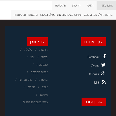
אתם כאן:
ראשי
חדשות
פוליטיקה
בוחבוט חולל סערה בכנס הנשים: נשים עזבו את האולם בעקבות התבטאות סקסיסטית
עקבו אחרינו
ערוצי תוכן
חדשות
כלכלה
Facebook
בידור
יופי
טכנולוגיה
Twitter
איכות הסביבה
Google+
בריאות
צדק חברתי
RSS
אוכל
תיירות
משפט
אודות ועזרה
טיולי משפחות לחו"ל