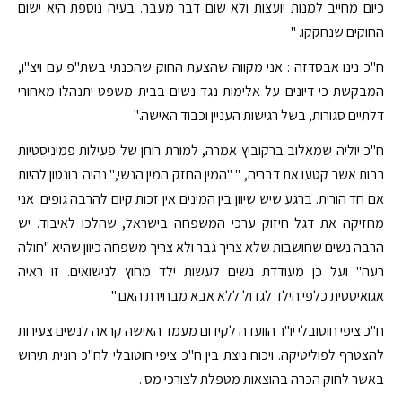
כיום מחייב למנות יועצות ולא שום דבר מעבר. בעיה נוספת היא ישום
החוקים שנחקקו. "
ח"כ נינו אבסדזה : אני מקווה שהצעת החוק שהכנתי בשת"פ עם ויצ"ו,
המבקשת כי דיונים על אלימות נגד נשים בבית משפט יתנהלו מאחורי
דלתיים סגורות, בשל רגישות העניין וכבוד האישה."
ח"כ יוליה שמאלוב ברקוביץ אמרה, למורת רוחן של פעילות פמיניסטיות
רבות אשר קטעו את דבריה, " "המין החזק המין הנשי," נהיה בונטון להיות
אם חד הורית. ברגע שיש שיוון בין המינים אין זכות קיום להרבה גופים. אני
מחזיקה את דגל חיזוק ערכי המשפחה בישראל, שהלכו לאיבוד. יש
הרבה נשים שחושבות שלא צריך גבר ולא צריך משפחה כיוון שהיא "חולה
רעה" ועל כן מעודדת נשים לעשות ילד מחוץ לנישואים. זו ראיה
אגואיסטית כלפי הילד לגדול ללא אבא מבחירת האם."
ח"כ ציפי חוטובלי יו"ר הוועדה לקידום מעמד האישה קראה לנשים צעירות
להצטרף לפוליטיקה. ויכוח ניצת בין ח"כ ציפי חוטובלי לח"כ רונית תירוש
באשר לחוק הכרה בהוצאות מטפלת לצורכי מס .