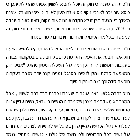
ח"כ תירוש טענה כי חוק זה יוכל להביא לשוויון אמיתי שהרי לא יתכן כי
כיסא עור יוכר לצורכי ניקוי מס אולם מעון לא. ח"כ ציפי חוטובלי טענה
מאידך כי: הצעת חוק זו לא תקדם אותנו לשום מקום, וזאת לאור העובדה
כי 70% מהנשים בישראל מרוויחות פחות משכר מינימום וכי חוק זה
למעשה יבטל את הסיכוי לחוק חינוך חינם ויום לימודים ארוך.
ח"כ פאינה קישנבאום אמרה כי לאור הפאנל היא תבקש להציע הצעת
חוק אשר תבטל את האפליה הקיימת כיום בקידום נשים במקומות עבודה
בעקבות חופשות לידה וכן רמה של השכלה וניסיון ניהולי. "אציע חוק
המאפשר קבלת וותק לנשים בסרגל זמנים קצר יותר מגבר בעקבות
חופשת לידה וכך נצבור וותק וניסיון ".
ח"כ זהבה גלאון: "אנו שוכחים שעברנו כברת דרך רבה לשוויון , אבל
המצב לא משקף את מצבן של מרבית הנשים בישראל, נשים עדיין עניות
מרווחיות שליש משכר גברים ,נרצחות על רקע היותן נשים ולכן שבאים
לעיר כמו אשדוד צריך לקחת בחשבון את הידע המגדרי שנצבר, אין טעם
לעלות את גיל הפרישה שאין שוויון בפועל יש להתייחס לצרכים המיוחדים
של נשים בכל התחומים ולכן היעד של כולנו - כנשים, מתחיל ונגמר