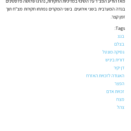
מאז הודיע הפצ"ר על השינוי במדיניות החקירות, נהרגו שלושה פלסטינים
בגדה המערבית בשני אירועים. בשני המקרים נפתחו חקירות מצ"ח תוך
זמן קצר.
Tags:
בגצ
בצלם
גסיקה מונטל
דורית ביניש
דן יקיר
האגודה לזכויות האזרח
הפצר
זכויות אדם
מצח
צהל