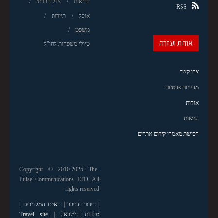
בריאות
צדק חברתי
RSS
אוכל
תיירות
משפט
אודות ועזרה
טיולי משפחות לחו"ל
צרו קשר
מדיניות פרטיות
אודות
נגישות
רכישת מאמרי קידום אתרים
Copyright © 2010-2025 The-
Pulse Communications LTD. All
rights reserved
|
חידות
|
זנזיבר
|
האיים המלדיבים
|
מלונות בישראל
|
Travel site