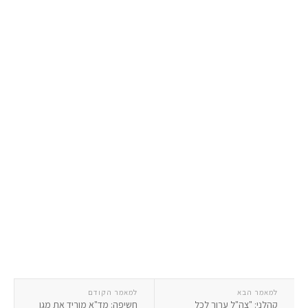
למאמר הבא
למאמר הקודם
קהלני: "צה"ל ערוך לכל
חשיפה: מד"א מוריד את מגן