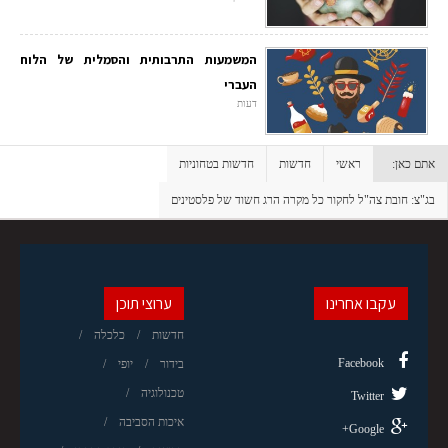
המשמעות התרבותית והסמלית של הלוח
העברי
דעות
אתם כאן:
ראשי
חדשות
חדשות בטחוניות
בג"צ: חובת צה"ל לחקור כל מקרה הרג חשוד של פלסטינים
עקבו אחרינו
ערוצי תוכן
חדשות
כלכלה
Facebook
בידור
יופי
טכנולוגיה
Twitter
איכות הסביבה
Google+