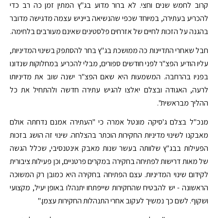
קרוב לחמש שנים וחצי. לא ברור מדוע בג"ץ המתין זמן כה רב כדי
להכריע בעתירה, במיוחד שכפי שהנשיאה בייניש עצמה מדגישה מדובר
בהגנה על הזכות לחיים של אזרחים פלסטינים שאינם מעורבים בלחימה.
חבל שאחרי התדיינות כה ממושכת בג"ץ בחר להסתפק בשינוי המדיניות,
עליו הודיע הפצ"ר לפני חודשים ספורים, מבלי להכריע במחלוקות שנדונו
בפניו בהרחבה. המשמעות היא שאם הפצ"ר ישנה שוב את מדיניותו
לרעה, האגודה ובצלם יאלצו להגיש עתירה חדשה ולהתחיל את כל
ההליך מבראשית".
מנכ"ל בצלם ג'סיקה מונטל אמרה כי "העתירה אמנם נדחתה אולם
מאבקנו לשינוי מדיניות החקירות הוכתר בהצלחה. שינוי זה הושג בזכות
הפעילות בבג"ץ שלוותה בעשר שנות מאבק אינטנסיבי, שכלל הגשה
של מאות דרישות לפתיחה בחקירה במקרים פרטניים, וכן פעילות ציבורית
לקידום שינוי המדיניות. עצם הפתיחה בחקירה היא כמובן רק המשוכה
הראשונה - יש להבטיח שהחקירות שייפתחו יתנהלו באופן יעיל, מקצועי
ושקוף. לשם כך נמשיך לעקוב אחרי התנהלות החקירות עצמן."