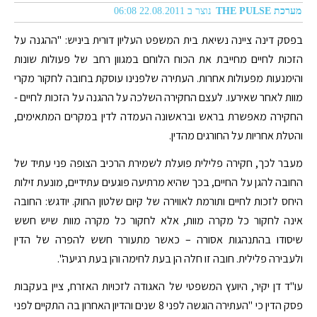
מערכת THE PULSE
נוצר ב 22.08.2011 06:08
בפסק דינה ציינה נשיאת בית המשפט העליון דורית ביניש: "ההגנה על
הזכות לחיים מחייבת את הכוח הלוחם במגוון רחב של פעולות שונות
והימנעות מפעולות אחרות. העתירה שלפנינו עוסקת בחובה לחקור מקרי
מוות לאחר שאירעו. לעצם החקירה השלכה על ההגנה על הזכות לחיים -
החקירה מאפשרת בראש ובראשונה העמדה לדין במקרים המתאימים,
והטלת אחריות על החורגים מהדין.
מעבר לכך, חקירה פלילית פועלת לשמירת הרכיב הצופה פני עתיד של
החובה להגן על החיים, בכך שהיא מרתיעה פוגעים עתידיים, מונעת זילות
היחס לזכות לחיים ותורמת לאווירה של קיום שלטון החוק. יודגש: החובה
אינה לחקור כל מקרה מוות, אלא לחקור כל מקרה מוות שיש חשש
שיסודו בהתנהגות אסורה – כאשר מתעורר חשש להפרה של הדין
ולעבירה פלילית. חובה זו חלה הן בעת לחימה והן בעת רגיעה".
עו"ד דן יקיר, היועץ המשפטי של האגודה לזכויות האזרח, ציין בעקבות
פסק הדין כי "העתירה הוגשה לפני 8 שנים והדיון האחרון בה התקיים לפני