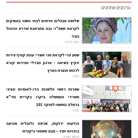
עדכונים אחרונים
שלושה מנהלים חדשים לבתי הספר באופקים
לקראת תשפ"ז: ככה מתרחבת שדרת הניהול
בעיר
דופק החינוך
שפע פרי לקראת חגי תשרי: עונת קטיף פירות
הקיץ בשיאה - ארגון מגדלי הפירות קורא
לרכוש תוצרת הארץ
בארץ
עשרות ראשי הלשכות הדו-לאומיות ונציגי
משרדי הממשלה ביקרו בקריית מד"א
ברמלה ונחשפו למוקד 101
בארץ
הודעות ירוקות, אכיפה גלובלית ופגיעה
בזכויות יסוד – מבט משפטי ביקורתי
הדופק הפלילי