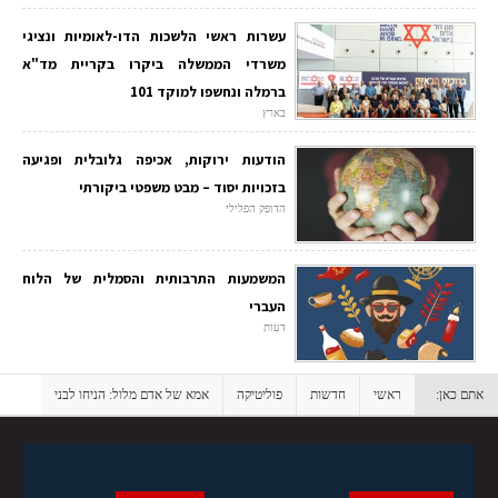
עשרות ראשי הלשכות הדו-לאומיות ונציגי
משרדי הממשלה ביקרו בקריית מד"א
ברמלה ונחשפו למוקד 101
בארץ
הודעות ירוקות, אכיפה גלובלית ופגיעה
בזכויות יסוד – מבט משפטי ביקורתי
הדופק הפלילי
המשמעות התרבותית והסמלית של הלוח
העברי
דעות
אתם כאן:
ראשי
חדשות
פוליטיקה
אמא של אדם מלול: הניחו לבני