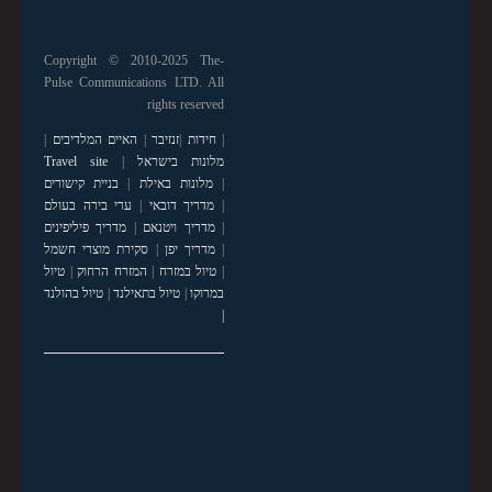
Copyright © 2010-2025 The-
Pulse Communications LTD. All
rights reserved
|
חידות
|
זנזיבר
|
האיים המלדיבים
|
מלונות בישראל
|
Travel site
|
מלונות באילת
|
בניית קישורים
|
מדריך דובאי
|
ערי בירה בעולם
|
מדריך ויטנאם
|
מדריך פיליפינים
|
מדריך יפן
|
סקירת מוצרי חשמל
|
טיול במזרח
|
המזרח הרחוק
|
טיול
במרוקו
|
טיול בתאילנד
|
טיול בהולנד
|