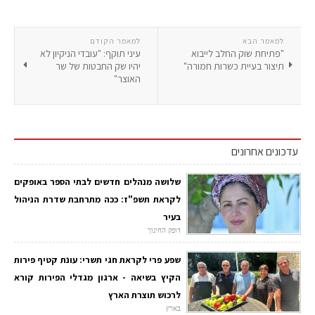
למאמר הבא
למאמר הקודם
"פתיחת שוק החלב לייבוא
עיני תוקף: "עובדי הניקיון לא
תיצור בעיית כשרות חמורה"
יהיו שק החבטות של שר
האוצר"
עדכונים אחרונים
שלושה מנהלים חדשים לבתי הספר באופקים
לקראת תשפ"ז: ככה מתרחבת שדרת הניהול
בעיר
דופק החינוך
שפע פרי לקראת חגי תשרי: עונת קטיף פירות
הקיץ בשיאה - ארגון מגדלי הפירות קורא
לרכוש תוצרת הארץ
בארץ