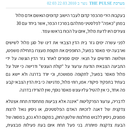
מערכת THE PULSE
נוצר ב 22.03.2010 02:03
בעקבות הירי מהכפר קדום לעבר הישוב קדומים הואשם אדם מלול
במתן "כאפה" לפלסטיני מתלהם במרכז הכפר, אשר ביחד עם 30
צעירים היוו לדעת מלול, איום על הכוח בראשו עמד.
לפני עשרה ימים גזר בית הדין הצבאי את דינו של סגן מלול לשישים
וארבעה ימי מאסר בפועל, החופפים את תקופת מעצרו בתחילת משפטו,
ושלושה חודשים על תנאי. ימים ספורים לאחר גזר הדין הוגשה על ידי
התביעה הצבאית הודעת ערעור על "קולת העונש" ודרישה כי יוטל על
מלול מאסר בפועל, לתקופה ממושכת, וכי יורד בדרגה ולא יישא גם
בעתיד בתפקיד פיקודי. אמו, רותי מלול, מדגישה כי בית הדין הצבאי קבע
פה אחד, כי אין להטיל עליו עונש מאסר נוסף, ואין להורידו בדרגה.
לדבריה, ערעור הפרקליטות "איננה אלא צביעות מתחסדת תחת אצטלא
צדקנית של דאגה לזכויות האדם הפלסטינים, או ניסיון נואל לרצות
ממונים, ניסיון ללבוש מחלצות שלטון החוק, במקום הלא נכון, במסווה של
הבעת צדקנות מיותרת. בני פעל תחת איום בעת פעילות מבצעית,