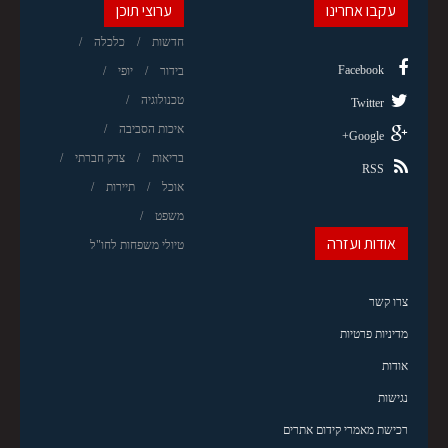
עקבו אחרינו
ערוצי תוכן
חדשות
כלכלה
Facebook
בידור
יופי
טכנולוגיה
Twitter
איכות הסביבה
Google+
בריאות
צדק חברתי
RSS
אוכל
תיירות
משפט
אודות ועזרה
טיולי משפחות לחו"ל
צרו קשר
מדיניות פרטיות
אודות
נגישות
רכישת מאמרי קידום אתרים