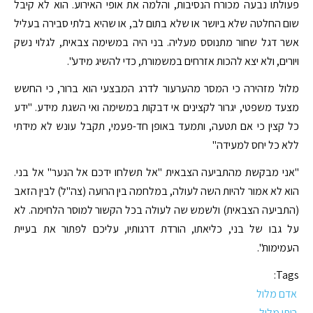
פעולתו נבעה מכורח הנסיבות, והלמה את אופי האירוע. הוא לא קיבל
שום החלטה שלא ביושר או שלא בתום לב, או שהיא בלתי סבירה בעליל
אשר דגל שחור מתנוסס מעליה. בני היה במשימה צבאית, לגלוי נשק
ויורים, ולא יצא להכות אזרחים במשמורת, כדי להשיג מידע".
מלול מזהירה כי המסר מהערעור לדרג המבצעי הוא ברור, כי החשש
מצעד משפטי, יגרור לקצינים אי דבקות במשימה ואי השגת מידע. "ידע
כל קצין כי אם תטעה, ותמעד באופן חד-פעמי, תקבל עונש לא מידתי
ללא כל יחס למעידה"
"אני מבקשת מהתביעה הצבאית "אל תשלחו ידכם אל הנער" אל בני.
הוא לא אמור להיות השה לעולה, במלחמה בין הרועה (צה"ל) לבין הזאב
(התביעה הצבאית) ולשמש שה לעולה בכל הקשור למוסר הלחימה. לא
על גבו של בני, כליאתו, הורדת דרגותיו, עליכם לפתור את בעיית
העמימות".
Tags:
אדם מלול
רותי מלול