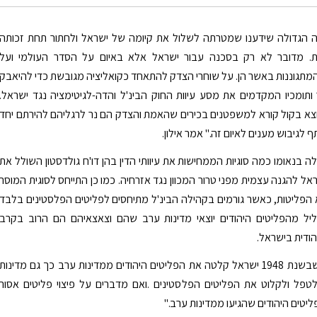
ה הגדולה שידענו שמטרתה לשלול את קיומה של ישראל ולחתור תחת זכותה
. מדובר לא רק בסכנה עבור ישראל אלא באיום על הסדר העולמי ועל
מתגוננות באשר הן. על שוחרי הצדק להתאחד כקואליציה מגובשת כדי להיאבק
תומכיו המקדמים את מסע עיוות החוק הבינ'ל והדה-לגיטימציה נגד ישראל.
צא בקול קורא למשפטנים בכירים שהאמת והצדק הם נר לרגליהם להירתם יחד
לגיבוש מענים לאיום זה." אמר אילון.
ה בנאומו כמה סוגיות הממחישות את עיוותי הדין בהן דו'ח גולדסטון השולל את
אל להגנה עצמית מפני טרור המכוון נגד אזרחיה. כמו כן התייחס לסוגית המוסר
הפליטות, כאשר גורמים בקהילה הבינ'ל מתיחסים לפליטים הפלסטינים בלבד
יל מהפליטים היהודים יוצאי מדינות ערב שהם וצאצאיהם הם הרוב בקרב
הודית בישראל.
"צריך לזכור שבשנת 1948 ישראל קלטה את הפליטים היהודים ממדינות ערב כך גם מדינות
טפל ולקלוט את הפליטים הפלסטינים .ואם מדברים על פיצוי פליטים אסור
יטים היהודים שהגיעו ממדינות ערב."