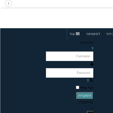
ידור
למשפחה
עוד
התחברות
זכור אותי
התחברות
נא להמתין...
×