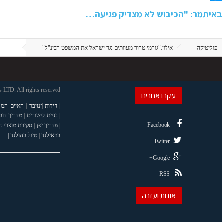
באיתמר: "הכיבוש לא מצדיק פגיעה…
פוליטיקה
אילון:"גורמי טרור מעוותים נגד ישראל את המשפט הבינ"ל"
LTD. All rights reserved
עקבו אחרינו
|
חידות
|
זנזיבר
|
האיים המל
|
בניית קישורים
|
מדריך דוב
Facebook
|
מדריך יפן
|
סקירת מוצרי 
בתאילנד
|
טיול בהולנד |
Twitter
Google+
RSS
אודות ועזרה