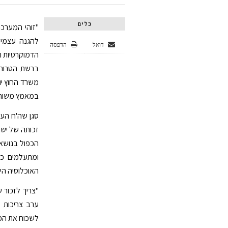
כלים
"זוהי המערכ
להגנה עצמית
דואל
הדפסה
הדמוקרטיות ה
ברשת הטרור ו
משרד החוץ יו
במאמץ משותף 
סגן שה'ח העל
זכותה של ישר
הכפול בנושא 
ומתעלמים כל
האוכלוסיה הי
ערב צריכות ל
לשכוח את הפל