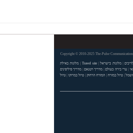
Copyright © 2010-2025 The-Pulse Communications 
דיבים
|
מלונות בישראל
|
Travel site
|
מלונות באילת
אי
|
ערי בירה בעולם
|
מדריך ויטנאם
|
מדריך פיליפינים
חשמל
|
טיול במזרח
|
המזרח הרחוק
|
טיול במרוקו
|
טיול