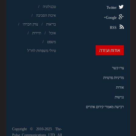
טכנולוגיה
Twitter
איכות הסביבה
Google+
בריאות
צדק חברתי
RSS
אוכל
תיירות
משפט
אודות ועזרה
טיולי משפחות לחו"ל
צרו קשר
מדיניות פרטיות
אודות
נגישות
רכישת מאמרי קידום אתרים
Copyright © 2010-2025 The-
Pulse Communications LTD. All