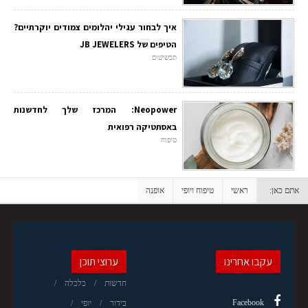
איך לבחור עגילי יהלומים צמודים יוקרתיים?
הטיפים של JB JEWELERS
תכשיטים
Neopower: המרכז שלך לחדשנות
באסתטיקה רפואית
טיפוח
אתם כאן:
ראשי
טיפוח ויופי
אופנה
עקבו אחרינו
ערוצי תוכן
חדשות
כלכלה
Facebook
בידור
יופי