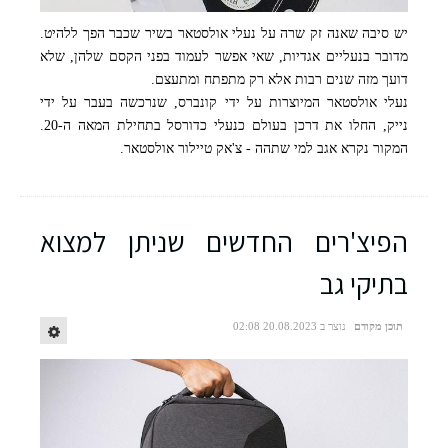
יש סיבה שאנה זק שרה על נעלי אולסטאר בשיר שכבר הפך ללהיט.
מדובר בנעליים אגדיות, שאי אפשר לעמוד בפני הקסם שלהן, שלא
דועך מזה שנים רבות אלא רק מתפתח ומתעצם.
נעלי אולסטאר המיוצרות על ידי קונברס, שנרכשה בעבר על ידי
נייק, החלו את דרכן בעולם כנעלי כדורסל בתחילת המאה ה-20.
המקור נקרא אגב למי שתהה - צ'אק טיילור אולסטאר.
הפיצ'רים החדשים שניתן למצוא
בתיקי גב
תוכן מקודם
נוצר ב 20.08.2023 02:08