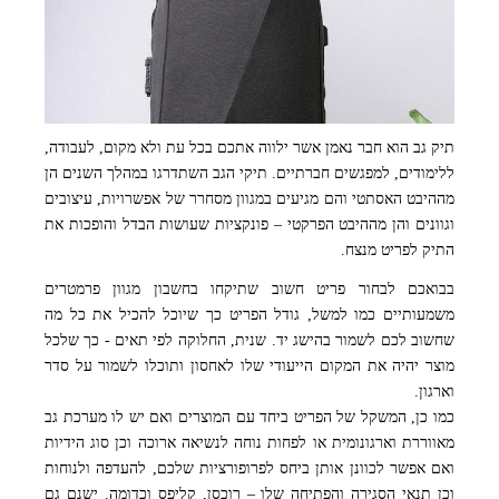
תיק גב הוא חבר נאמן אשר ילווה אתכם בכל עת ולא מקום, לעבודה,
ללימודים, למפגשים חברתיים. תיקי הגב השתדרגו במהלך השנים הן
מההיבט האסתטי והם מגיעים במגוון מסחרר של אפשרויות, עיצובים
וגוונים והן מההיבט הפרקטי – פונקציות שעושות הבדל והופכות את
התיק לפריט מנצח.
בבואכם לבחור פריט חשוב שתיקחו בחשבון מגוון פרמטרים
משמעותיים כמו למשל, גודל הפריט כך שיוכל להכיל את כל מה
שחשוב לכם לשמור בהישג יד. שנית, החלוקה לפי תאים - כך שלכל
מוצר יהיה את המקום הייעודי שלו לאחסון ותוכלו לשמור על סדר
וארגון.
כמו כן, המשקל של הפריט ביחד עם המוצרים ואם יש לו מערכת גב
פיצ'רים לתיק גב
מאווררת וארגונומית או לפחות נוחה לנשיאה ארוכה וכן סוג הידיות
ואם אפשר לכוונן אותן ביחס לפרופורציות שלכם, להעדפה ולנוחות
וכן תנאי הסגירה והפתיחה שלו – רוכסן, קליפס וכדומה. ישנם גם