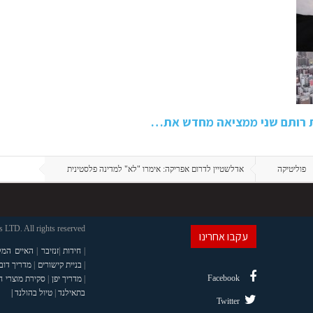
ת רותם שני ממציאה מחדש את…
פוליטיקה
אדלשטיין לדרום אפריקה: אימרו "לא" למדינה פלסטינית
LTD. All rights reserved
עקבו אחרינו
|
חידות
|
זנזיבר
|
האיים המל
|
בניית קישורים
|
מדריך דוב
Facebook
|
מדריך יפן
|
סקירת מוצרי 
בתאילנד
|
טיול בהולנד |
Twitter