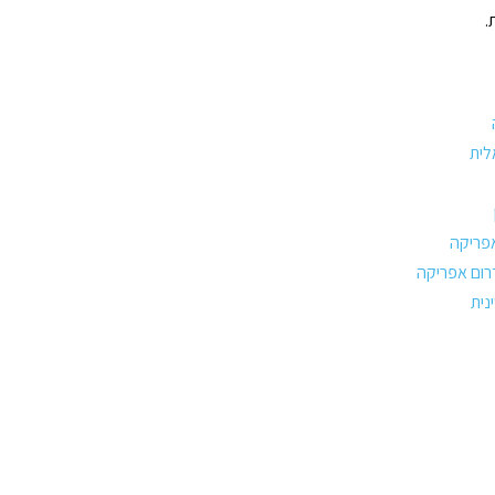
.
לית
אפריקה
רום אפריקה
נית