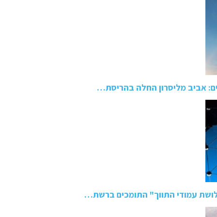
ם: אביב מליסרון החלה בהריסת…
ושת עמודי התווך" התומכים ברשת…