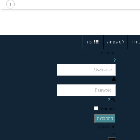
ידור
למשפחה
עוד
התחברות
זכור אותי
התחברות
נא להמתין...
×