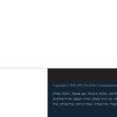
Copyright © 2010-2025 The-Pulse Communications 
דיבים
|
מלונות בישראל
|
Travel site
|
מלונות באילת
אי
|
ערי בירה בעולם
|
מדריך ויטנאם
|
מדריך פיליפינים
חשמל
|
טיול במזרח
|
המזרח הרחוק
|
טיול במרוקו
|
טיול