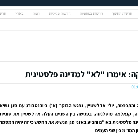
חדשות החינוך
חדשות בטחוניות
חדשות פליליות
דעות
בארץ
חדשו
ה: אימרו "לא" למדינה פלסטינית
התפוצות, יולי אדלשטיין, נפגש הבוקר (א') ביוהנסבורג עם סגן נשיא
, קגאלמה מוטלנטה. בפגישה בין השניים העלה אדלשטיין את סוגיית
ה פלסטינית באו"ם והביע באזני סגן הנשיא את החשש כי זה יהיה המסמר
 המו"מ בין שני העמים