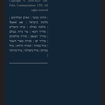
Copyright © 2010-2025 The-
Pulse Communications LTD. All
rights reserved
|
חידות
|
זנזיבר
|
האיים המלדיבים
|
מלונות בישראל
|
Travel site
|
מלונות באילת
|
בניית קישורים
|
מדריך דובאי
|
ערי בירה בעולם
|
מדריך ויטנאם
|
מדריך פיליפינים
|
מדריך יפן
|
סקירת מוצרי חשמל
|
טיול במזרח
|
המזרח הרחוק
|
טיול
במרוקו
|
טיול בתאילנד
|
טיול בהולנד
|