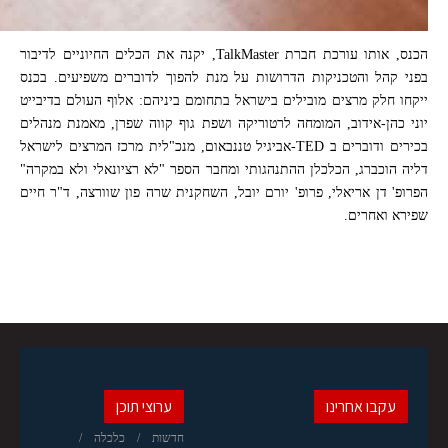
הכנס, אותו עורכת חברת TalkMaster, יקנה את הכלים החיוניים לדיבור
בפני קהל והטכניקות הדרושות על מנת להפוך לדוברים משפיעים. בכנס
ייקחו חלק מרצים מובילים בישראל בתחומם ביניהם: אלוף העולם בדיבייט
יוני כהן-אידוב, המומחה לרטוריקה ושפת גוף קווה שפרן, מאמנת מנהלים
בכירים ודוברים ב TED-אביגיל טננבאום, מנכ"לית מרכז המרצים לישראל
דליה הוכברג, הכלכלן ההתנהגותי ומחבר הספר "לא רציונאלי ולא במקרה"
הפרופ' דן אריאלי, פרופ' יורם יובל, השחקנית שרה פון שוורצה, ד"ר חיים
שפירא ואחרים.
עקבו אחרינו
ערוצי תוכן
חדשות
כלכלה