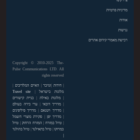
צרו קשר
מדיניות פרטיות
אודות
נגישות
רכישת מאמרי קידום אתרים
Copyright © 2010-2025 The-
Pulse Communications LTD. All
rights reserved
|
חידות
|
זנזיבר
|
האיים המלדיבים
|
מלונות בישראל
|
Travel site
|
מלונות באילת
|
בניית קישורים
|
מדריך דובאי
|
ערי בירה בעולם
|
מדריך ויטנאם
|
מדריך פיליפינים
|
מדריך יפן
|
סקירת מוצרי חשמל
|
טיול במזרח
|
המזרח הרחוק
|
טיול
במרוקו
|
טיול בתאילנד
|
טיול בהולנד
|