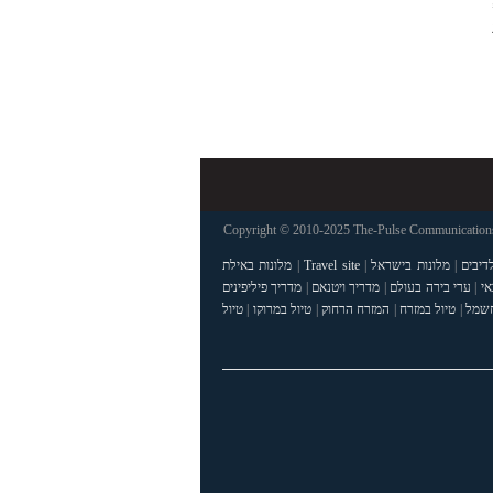
Copyright © 2010-2025 The-Pulse Communications 
דיבים
|
מלונות בישראל
|
Travel site
|
מלונות באילת
אי
|
ערי בירה בעולם
|
מדריך ויטנאם
|
מדריך פיליפינים
חשמל
|
טיול במזרח
|
המזרח הרחוק
|
טיול במרוקו
|
טיול