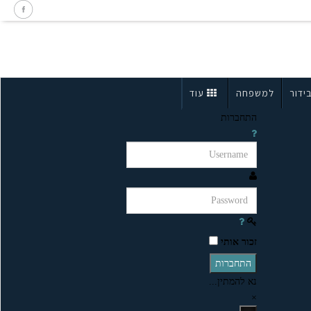
ידור
למשפחה
עוד
התחברות
זכור אותי
התחברות
נא להמתין...
×