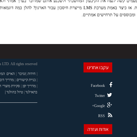
לפעמים קשה לנצח את הקיבעון המחשבתי ולשכנע אותם שמדובר בערך אמתי ולא
סתם כאב ראש אשר יביא איתו בעיות חדשות. אז כיצד באמת מערכת LMS מייצרת חיסכון עבור הארגון? להלן כמה דוגמאות
ומבוססים על תרחישים אמתיים.
LTD. All rights reserved
עקבו אחרינו
|
חידות
|
זנזיבר
|
האיים המל
|
בניית קישורים
|
מדריך דוב
Facebook
|
מדריך יפן
|
סקירת מוצרי 
בתאילנד
|
טיול בהולנד |
Twitter
Google+
RSS
אודות ועזרה