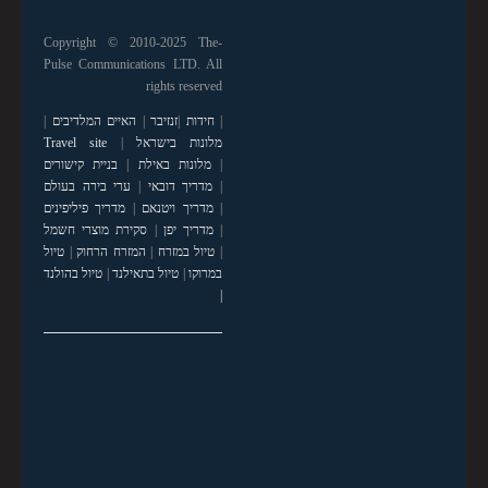
Copyright © 2010-2025 The-
Pulse Communications LTD. All
rights reserved
|
חידות
|
זנזיבר
|
האיים המלדיבים
|
מלונות בישראל
|
Travel site
|
מלונות באילת
|
בניית קישורים
|
מדריך דובאי
|
ערי בירה בעולם
|
מדריך ויטנאם
|
מדריך פיליפינים
|
מדריך יפן
|
סקירת מוצרי חשמל
|
טיול במזרח
|
המזרח הרחוק
|
טיול
במרוקו
|
טיול בתאילנד
|
טיול בהולנד
|