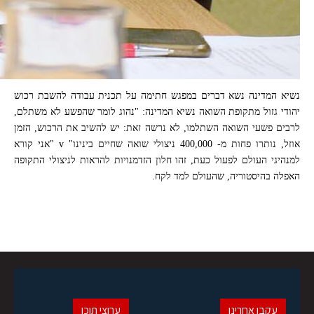
נשיא המדינה נשא דברים במפגש חתימה על תכנית עבודה להשבת רכוש
יהודי גזול מתקופת השואה נשיא המדינה: "נהוג לומר שהפשע לא משתלם,
לרבים פשעי השואה השתלמו, לא נרשה זאת: יש להשיב את הרכוש, הזמן
אוזל, נותרו פחות מ- 400,000 ניצולי שואה שחיים בינינו" v "אני קורא
למנהיגי העולם לפעול כעת, זהו חלון הזדמנויות להראות לניצולי התקופה
האפלה בהיסטוריה, שהעולם למד לקח.
עקבו אחרינו
ערוצי תוכן