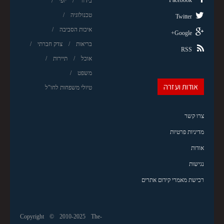
Facebook
בידור
יופי
טכנולוגיה
Twitter
איכות הסביבה
Google+
בריאות
צדק חברתי
RSS
אוכל
תיירות
משפט
אודות ועזרה
טיולי משפחות לחו"ל
צרו קשר
מדיניות פרטיות
אודות
נגישות
רכישת מאמרי קידום אתרים
Copyright © 2010-2025 The-