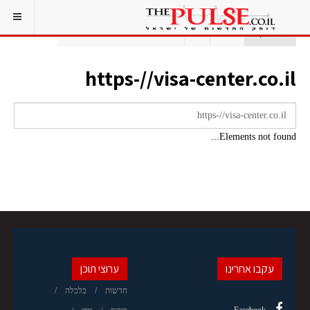
אתם כאן:
ראשי
תג
HTTPS-//VISA-CENTER.CO.IL
https-//visa-center.co.il
Elements not found...
עקבו אחרינו
ערוצי תוכן
חדשות
כלכלה