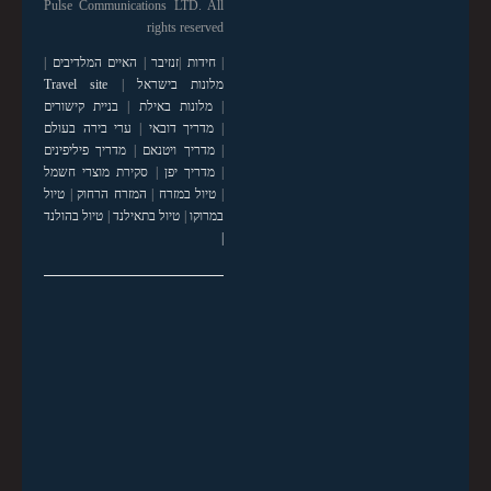
Pulse Communications LTD. All
rights reserved
|
חידות
|
זנזיבר
|
האיים המלדיבים
|
מלונות בישראל
|
Travel site
|
מלונות באילת
|
בניית קישורים
|
מדריך דובאי
|
ערי בירה בעולם
|
מדריך ויטנאם
|
מדריך פיליפינים
|
מדריך יפן
|
סקירת מוצרי חשמל
|
טיול במזרח
|
המזרח הרחוק
|
טיול
במרוקו
|
טיול בתאילנד
|
טיול בהולנד
|