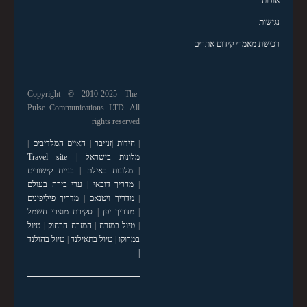
אודות
נגישות
רכישת מאמרי קידום אתרים
Copyright © 2010-2025 The-
Pulse Communications LTD. All
rights reserved
|
חידות
|
זנזיבר
|
האיים המלדיבים
|
מלונות בישראל
|
Travel site
|
מלונות באילת
|
בניית קישורים
|
מדריך דובאי
|
ערי בירה בעולם
|
מדריך ויטנאם
|
מדריך פיליפינים
|
מדריך יפן
|
סקירת מוצרי חשמל
|
טיול במזרח
|
המזרח הרחוק
|
טיול
במרוקו
|
טיול בתאילנד
|
טיול בהולנד
|