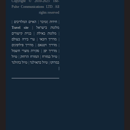
Copyright © 2010-2025 The-
Pulse Communications LTD. All
rights reserved
|
חידות
|
זנזיבר
|
האיים המלדיבים
|
מלונות בישראל
|
Travel site
|
מלונות באילת
|
בניית קישורים
|
מדריך דובאי
|
ערי בירה בעולם
|
מדריך ויטנאם
|
מדריך פיליפינים
|
מדריך יפן
|
סקירת מוצרי חשמל
|
טיול במזרח
|
המזרח הרחוק
|
טיול
במרוקו
|
טיול בתאילנד
|
טיול בהולנד
|