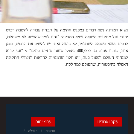
נשיא המדינה נשא דברים במפגש חתימה על תכנית עבודה להשבת רכוש
יהודי גזול מתקופת השואה נשיא המדינה: "נהוג לומר שהפשע לא משתלם,
לרבים פשעי השואה השתלמו, לא נרשה זאת: יש להשיב את הרכוש, הזמן
אוזל, נותרו פחות מ- 400,000 ניצולי שואה שחיים בינינו" v "אני קורא
למנהיגי העולם לפעול כעת, זהו חלון הזדמנויות להראות לניצולי התקופה
האפלה בהיסטוריה, שהעולם למד לקח.
עקבו אחרינו
ערוצי תוכן
חדשות
כלכלה