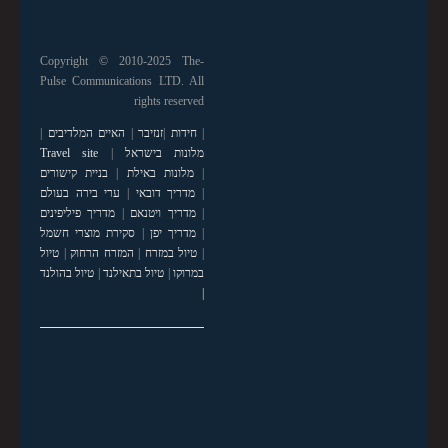
Copyright © 2010-2025 The-
Pulse Communications LTD. All
rights reserved
|
חידות
|
זנזיבר
|
האיים המלדיבים
|
מלונות בישראל
|
Travel site
|
מלונות באילת
|
בניית קישורים
|
מדריך דובאי
|
ערי בירה בעולם
|
מדריך ויטנאם
|
מדריך פיליפינים
|
מדריך יפן
|
סקירת מוצרי חשמל
|
טיול במזרח
|
המזרח הרחוק
|
טיול
במרוקו
|
טיול בתאילנד
|
טיול בהולנד
|