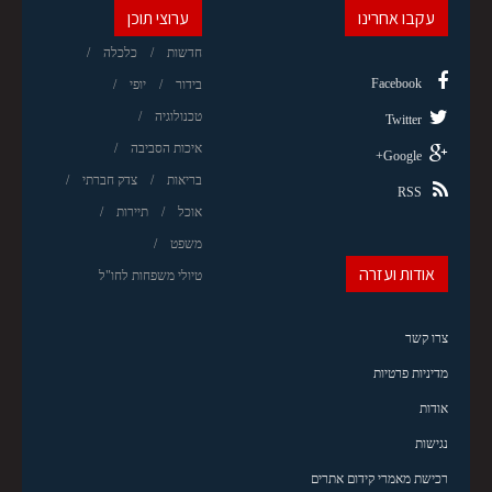
עקבו אחרינו
ערוצי תוכן
חדשות
כלכלה
Facebook
בידור
יופי
טכנולוגיה
Twitter
איכות הסביבה
Google+
בריאות
צדק חברתי
RSS
אוכל
תיירות
משפט
אודות ועזרה
טיולי משפחות לחו"ל
צרו קשר
מדיניות פרטיות
אודות
נגישות
רכישת מאמרי קידום אתרים