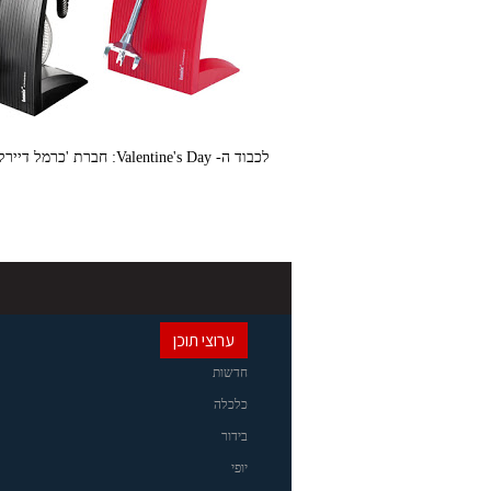
לכבוד ה- Valentine's Day: חברת 'כרמל דיירקט' מציעה בלנדר מוט BAMIX הטוב בעולם, בצבעים אדום(לה) ובצבע שחור (לו)
ערוצי תוכן
חדשות
כלכלה
בידור
יופי