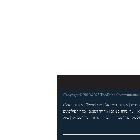
Copyright © 2010-2025 The-Pulse Communications 
דיבים
|
מלונות בישראל
|
Travel site
|
מלונות באילת
אי
|
ערי בירה בעולם
|
מדריך ויטנאם
|
מדריך פיליפינים
חשמל
|
טיול במזרח
|
המזרח הרחוק
|
טיול במרוקו
|
טיול