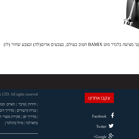
LTD. All rights reserved
עקבו אחרינו
|
חידות
|
זנזיבר
|
האיים המל
|
בניית קישורים
|
מדריך דוב
Facebook
|
מדריך יפן
|
סקירת מוצרי 
בתאילנד
|
טיול בהולנד |
Twitter
Google+