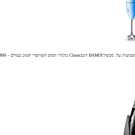
'כרמל דיירקט' יוצאת במבצע מיוחד לרגל חג שבועות על: מכשירBAMIX דגםClassic בלנדר המוט השוויצרי הטוב בעולם 