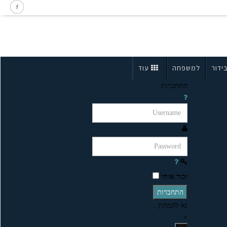
ידור
למשפחה
עוד
התחברות
זכור אותי
התחברות
נא להמתין...
×